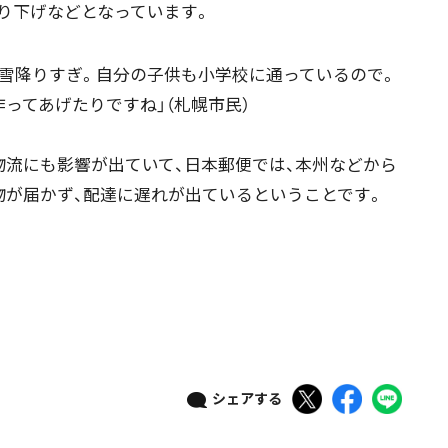
繰り下げなどとなっています。
雪降りすぎ。自分の子供も小学校に通っているので。
ニュース記事を探す
作ってあげたりですね」（札幌市民）
流にも影響が出ていて、日本郵便では、本州などから
08月03日
08月02日
08月01日
07月31日
物が届かず、配達に遅れが出ているということです。
政治
道内経済
くらし・医療
エンタメ・スポーツ
道東
全道
道外
シェアする
絞り込み検索