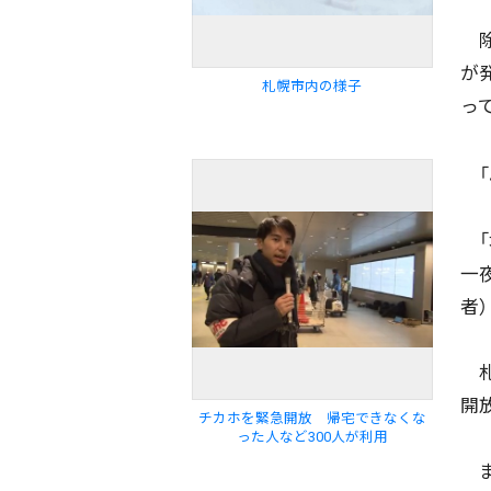
除
が
札幌市内の様子
っ
「
「
一
者）
札
開
チカホを緊急開放 帰宅できなくな
った人など300人が利用
ま