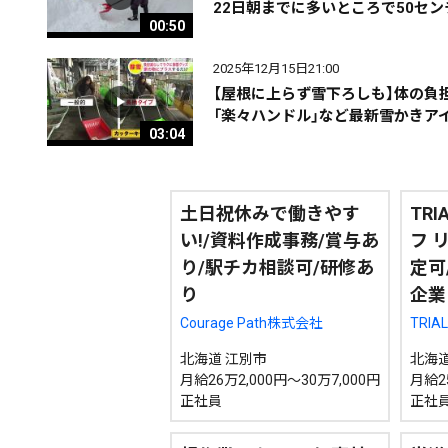
22日朝までに多いところで50セ
00:50
2025年12月15日21:00
【屋根に上らず雪下ろしも】体の負
「楽々ハンドル」など最新雪かきア
03:04
土日祝休みで働きやす
TR
い!/資料作成事務/賞与あ
フ 
り/駅チカ相談可/研修あ
定可
り
企業
Courage Path株式会社
TRIA
北海道 江別市
北海道
月給26万2,000円～30万7,000円
月給2
正社員
正社