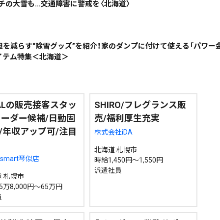
ンチの大雪も…交通障害に警戒を〈北海道〉
担を減らす“除雪グッズ”を紹介！家のダンプに付けて使える「パワー
イテム特集＜北海道＞
IALの販売接客スタッ
SHIRO/フレグランス販
リーダー候補/日勤固
売/福利厚生充実
/年収アップ可/注目
株式会社iDA
北海道 札幌市
Lsmart琴似店
時給1,450円～1,550円
派遣社員
 札幌市
5万8,000円～65万円
員