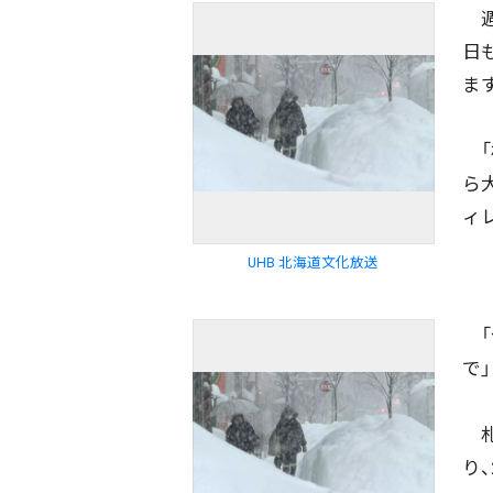
週
日
ま
「
ら
ィ
UHB 北海道文化放送
「
で」
札
り