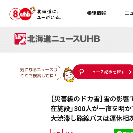
番組情報
ニ
ニュース記事を探す
【災害級のドカ雪】雪の影響
在施設」300人が一夜を明
大渋滞し路線バスは運休相次