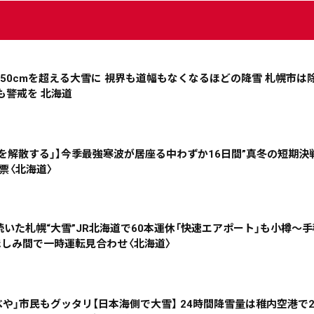
~
は50cmを超える大雪に 視界も道幅もなくなるほどの降雪 札幌市は
地域で絞る
キーワードで
も警戒を 北海道
を解散する」】今季最強寒波が居座る中わずか16日間”真冬の短期決戦
検索
票〈北海道〉
いた札幌“大雪”JR北海道で60本運休「快速エアポート」も小樽～
しみ間で一時運転見合わせ〈北海道〉
や」市民もグッタリ【日本海側で大雪】 24時間降雪量は稚内空港で