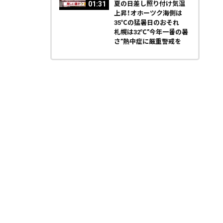
01:31
夏の日差し照り付け気温
上昇！オホーツク海側は
35℃の猛暑日のおそれ
札幌は32℃”今年一番の暑
さ”熱中症に厳重警戒を