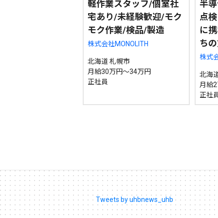
軽作業スタッフ/個室社
半導
宅あり/未経験歓迎/モク
点検
モク作業/検品/製造
に携
ちの
株式会社MONOLITH
株式
北海道 札幌市
月給30万円～34万円
北海道
正社員
月給27
正社
Tweets by uhbnews_uhb