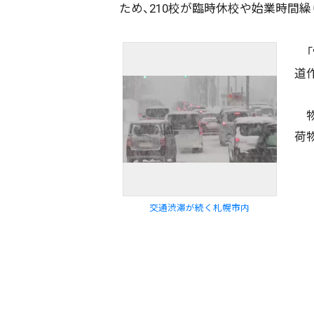
ため、210校が臨時休校や始業時間
「
道
物
配信日
きのう
08月04日
荷
カテゴリ
事件・事故
社会
交通渋滞が続く札幌市内
エリア
道北
道央
道南