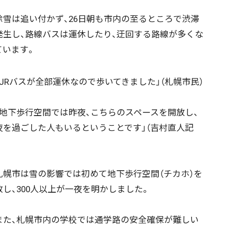
雪は追い付かず、26日朝も市内の至るところで渋滞
発生し、路線バスは運休したり、迂回する路線が多くな
ています。
JRバスが全部運休なので歩いてきました」（札幌市民）
地下歩行空間では昨夜、こちらのスペースを開放し、
夜を過ごした人もいるということです」（吉村直人記
幌市は雪の影響では初めて地下歩行空間（チカホ）を
放し、300人以上が一夜を明かしました。
た、札幌市内の学校では通学路の安全確保が難しい