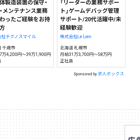
体製造装置の保守・
「リーダーの業務サポー
・メンテナンス業務
ト」ゲームデバッグ管理
わったご経験をお持
サポート/20代活躍中/未
方
経験歓迎
会社テクノスマイル
株式会社Le Lien
 千歳市
北海道 札幌市
万4,200円～39万1,900円
月給31万3,700円～58万円
員
正社員
求人ボックス
Sponsored by