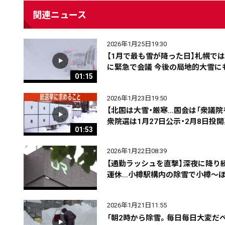
関連ニュース
期間を絞る
2026年1月25日19:30
【1月で最も雪が降った日】札幌で
カテゴリで絞る
に緊急で会議 今後の局地的大雪に
01:15
2026年1月23日19:50
【北国は大雪・厳寒…国会は「衆議院
衆院選は1月27日公示・2月8日投開
01:53
2026年1月22日08:39
【通勤ラッシュを直撃】深夜に降り続
運休…小樽駅構内の除雪で小樽～ほ
2026年1月21日11:55
「朝2時から除雪。毎日毎日大変だべ