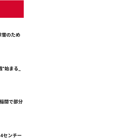
除雪のため
絞る
”始まる_
手稲間で部分
24センチー