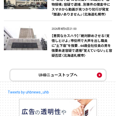
物損壊』容疑で逮捕…別事件の捜査中に
スマホから動画が見つかり犯行が発覚
「間違いありません」〈北海道札幌市〉
2026年8月6日21:00
【悪質なカスハラ】『絶対辞めさせる！覚
悟しとけよ』市役所で大声を出し職員
に"土下座"を強要…64歳会社役員の男を
強要未遂容疑で逮捕「覚えていない」と容
疑否認〈北海道札幌市〉
UHBニューストップへ
Tweets by uhbnews_uhb