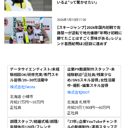
いるよ”って驚かせたい」
2026年1月10日17:00
【スキージャンプ】2026年国内初戦で佐
藤慧一が逆転で地元優勝「年明け初戦に
勝てたことはすごく意味がある」レジェ
ンド葛西紀明は2回目に進めず
データサイエンティスト/未経
企業PR動画制作スタッフ・未
験相談OK/研修充実/専門スキ
経験歓迎「正社員/残業少な
ル習得/20~30代活躍中
め/SNSスキル習得」女性活躍
中・撮影・編集スキル習得
株式会社Tetote
株式会社RIOT
北海道 小樽市
月給27万円～33万円
北海道 札幌市
正社員
月給29万7,900円～60万円
正社員
調理スタッフ/結婚式場/調理/
「27卒」企業YouTubeチャンネ
年間休日120日/フレンチ
ルの動画制作・運用スタッフ正