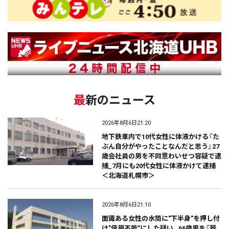
最新のニュース
2026年8月6日21:20
地下鉄車内で10代女性に体液かける『た
ぶん自分がやったことなんだと思う』27
歳会社員の男を不同意わいせつ容疑で逮
捕_7月にも20代女性に体液かけて逮捕
＜北海道札幌市＞
2026年8月6日21:10
面識ある女性の水筒に"下半身"を押し付
け"使用不能"にした疑い…66歳男を『器