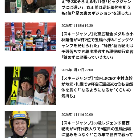
え”を2本そろえるも11位「ビッグジャン
プには遠い」…丸山希は逆転優勝を狙う
も4位「“足の裏のポジション”を迷った」
2026年1月18日19:30
【スキージャンプ】北京五輪金メダルの小
林陵侑がW杯2位で五輪へ弾み「ビッグジ
ャンプを見せられた」…“師匠”葛西紀明は
予選落ちで五輪出場逃すも現役続行宣言
「諦めずに頑張っていきたい」
2026年1月17日22:00
【スキージャンプ】“空飛ぶCEO”中村直幹
が地元・札幌でW杯自己最高の2位も自然
体を貫く「“なるようになるか”くらいの
気持ち」
2026年1月11日20:00
【スキージャンプ】53歳レジェンド葛西
紀明がW杯代表入りで9度目の五輪出場
に望みをつなぐ「“この年で世界で戦って