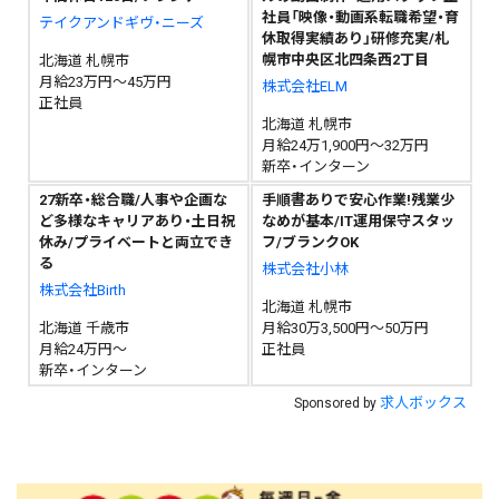
社員「映像・動画系転職希望・育
テイクアンドギヴ・ニーズ
休取得実績あり」研修充実/札
幌市中央区北四条西2丁目
北海道 札幌市
月給23万円～45万円
株式会社ELM
正社員
北海道 札幌市
月給24万1,900円～32万円
新卒・インターン
27新卒・総合職/人事や企画な
手順書ありで安心作業!残業少
ど多様なキャリアあり・土日祝
なめが基本/IT運用保守スタッ
休み/プライベートと両立でき
フ/ブランクOK
る
株式会社小林
株式会社Birth
北海道 札幌市
北海道 千歳市
月給30万3,500円～50万円
月給24万円～
正社員
新卒・インターン
求人ボックス
Sponsored by