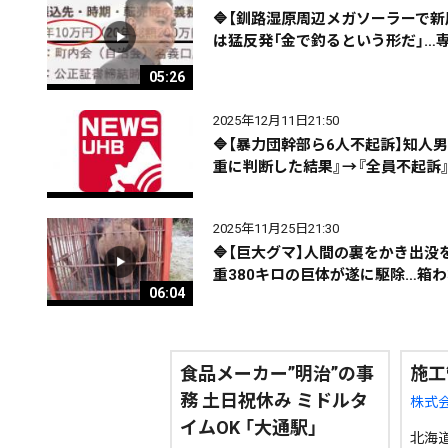
配信日
きのう
08月05日
🔷【釧路湿原周辺メガソーラーで新
は猛反発「金で釣るという形だ」…専
05:26
カテゴリ
事件・事故
社会
2025年12月11日21:50
🔷【暴力団幹部ら6人不起訴】知
エリア
道北
道央
道南
重に判断した結果』→『全員不起訴
2025年11月25日21:30
🔷【巨大グマ】人間の裏をかき出没
重380キロの巨体が遂に駆除…箱
06:04
期間を絞る
食品メーカー”明治”の事
施工
務 土日祝休み ミドルタ
カテゴリで絞る
株式
イムOK 「大通駅」
北海道