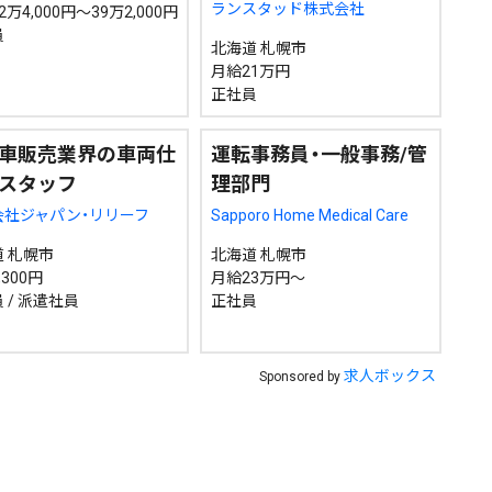
ランスタッド株式会社
万4,000円～39万2,000円
員
北海道 札幌市
月給21万円
検索
正社員
車販売業界の車両仕
運転事務員・一般事務/管
スタッフ
理部門
会社ジャパン・リリーフ
Sapporo Home Medical Care
 札幌市
北海道 札幌市
300円
月給23万円～
 / 派遣社員
正社員
求人ボックス
Sponsored by