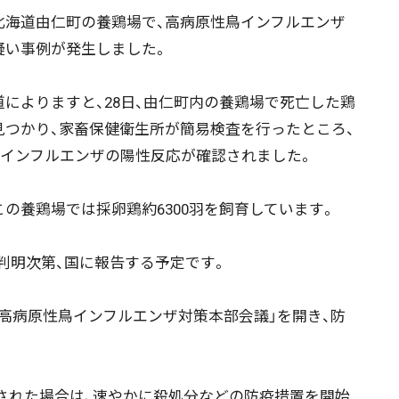
海道由仁町の養鶏場で、高病原性鳥インフルエンザ
疑い事例が発生しました。
によりますと、28日、由仁町内の養鶏場で死亡した鶏
見つかり、家畜保健衛生所が簡易検査を行ったところ、
型インフルエンザの陽性反応が確認されました。
の養鶏場では採卵鶏約6300羽を飼育しています。
判明次第、国に報告する予定です。
道高病原性鳥インフルエンザ対策本部会議」を開き、防
れた場合は、速やかに殺処分などの防疫措置を開始