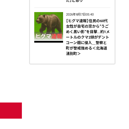
だ」と怒り
2026年8月7日05:40
【ヒグマ速報】住民の60代
女性が自宅の窓から”うご
めく黒い影”を目撃…約1メ
ートルのクマ2頭がデント
コーン畑に侵入＿警察と
町が警戒強める＜北海道
湧別町＞