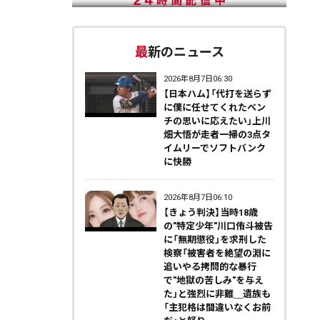
最新のニュース
2026年8月7日06:30
【日本ハム】「代打を送らず
に僕に任せてくれたベン
チの思いに応えたい」上川
畑大悟が走者一掃の3点タ
イムリーでソフトバンク
に快勝
2026年8月7日06:10
【きょう判決】当時18歳
の"特定少年"川口侑斗被告
に「無期懲役」を求刑した
検察「被害者を絶望の淵に
追いやる拷問的な暴行
で"地獄の苦しみ"を与え
た」と強烈に非難＿遺族も
「主犯格は間違いなくお前