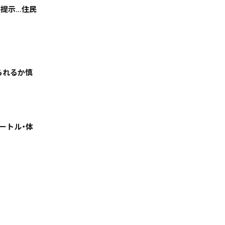
い提示…住民
天気
コラム・特集
られるか慎
ートル・体
絞る