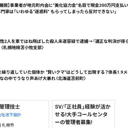
08月04日
08月03日
08月02日
08月01日
展開】事業者が地元町内会に“美化協力金”名目で現金200万円支払
門家は「いわゆる“迷惑料” もらってしまったら反対できない」
政治
道内経済
くらし・医療
エンタメ・スポーツ
人男性2人を車ではね飛ばした殺人未遂容疑で逮捕→『適正な判決が得
道東
全道
道外
』〈札幌地検苫小牧支部〉
絞り込み検索
を繰り返していた個体か “賢いクマ”はどうして出現する？体長1.9メ
わなの中でうなり声あげ大暴れ〈北海道苫前町〉
~
管理技士
SV/「正社員」経験が活か
せる!大手コールセンタ
地域で絞る
キーワードで
会社池下設計
ーの管理者募集!
 札幌市