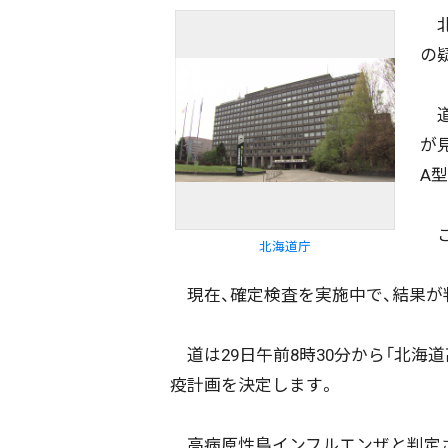
北
の
道
が
A
こ
北海道庁
現在、確定検査を実施中で、結果が
道は29日午前8時30分から「北海
疫計画を決定します。
高病原性鳥インフルエンザと判定さ