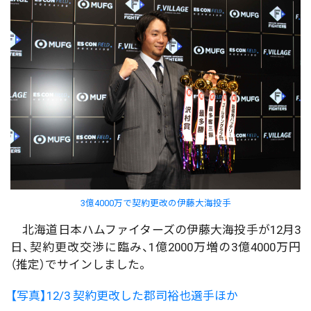
3億4000万で契約更改の伊藤大海投手
北海道日本ハムファイターズの伊藤大海投手が12月3
日、契約更改交渉に臨み、1億2000万増の3億4000万円
（推定）でサインしました。
【写真】12/3 契約更改した郡司裕也選手ほか