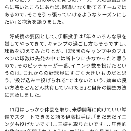
さらに、チームの現状を見つめ、「一人一人の意識がさ
らに高いところにあれば、間違いなく勝てるチームでは
あるので、そこを引っ張っていけるようなシーズンにし
たい」と抱負を語りました。
好成績の要因として、伊藤投手は「年々いろんな事を
試してやってきて、キャンプの過ごし方もそうですし、
球数を抑えてみたりとか。12球団のキャンプ中のブル
ペンの球数は先発の中では断トツに少なかったと思う
ので、そのピッチャーが一番、イニング数を投げたとい
うのは、これからの野球界にすごく大きいものだと思
う。“投げ込み＝投げられる”ではないという、効率の良
い方法をどんどん共有していけたら」と自身の調整方法
に言及しました。
11月はしっかり休養を取り、来季開幕に向けていい準
備でスタートできると語る伊藤投手は、「まだまだイニ
ングも投げたいですし、三振も取りたいですし、圧倒的