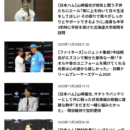
【日本ハム】山崎福也が病気と闘う子供
たちにエール「常に上を向いて日々生活
をしてほしい その周りで我々がしっか
りとサポートできるように」自身も中学
3年時に手術を受けた北海道大学病院を
訪問
2025年11月30日21:30
【ファイターズ】レジェンド集結！中田翔
氏がエスコンで魅せた豪快な一発！「タ
オルや昔のユニフォームを掲げてくれる
光景は心の底から嬉しかった」―日韓ド
リームプレーヤーズゲーム2025
2025年11月28日19:10
【日本ハム】山崎福也、サチトラバッテリ
ーとして共に戦った伏見寅威の移籍に複
雑な胸中「まだまだ一緒に組みたかっ
た」―現状維持で契約更改
2025年11月28日06:30