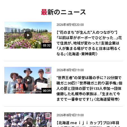
最新のニュース
2026年8月9日20:00
【”花のまち”が生んだ”人のつながり”】
「以前は草がボーボーでひどかった…」花
で住民が、地域が変わった！支援企業は
03:32
「人が集まる場ができると日本は明るく
なる」〈北海道・東神楽町〉
2026年8月9日19:00
”世界王者”の栄誉は誰の手に？22分間で
磯ガニ30匹！『世界磯ガニ釣り選手権』個
人の部と団体の部で計133人参加→団体
00:39
優勝した札幌市の家族は…「生まれて今
までで一番幸せです！」〈北海道留萌市〉
2026年8月9日19:00
【北海道 ｍｅｉｊｉ カップ】プロ3年目