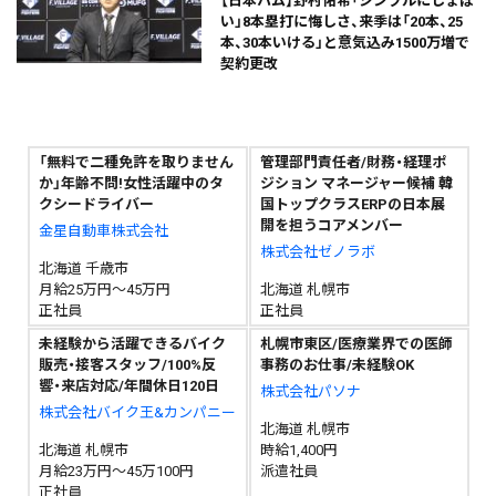
【日本ハム】野村佑希「シンプルにしょぼ
い」8本塁打に悔しさ、来季は「20本、25
本、30本いける」と意気込み――1500万増で
契約更改
「無料で二種免許を取りません
管理部門責任者/財務・経理ポ
か」年齢不問!女性活躍中のタ
ジション マネージャー候補 韓
クシードライバー
国トップクラスERPの日本展
開を担うコアメンバー
金星自動車株式会社
株式会社ゼノラボ
北海道 千歳市
月給25万円～45万円
北海道 札幌市
正社員
正社員
未経験から活躍できるバイク
札幌市東区/医療業界での医師
販売・接客スタッフ/100%反
事務のお仕事/未経験OK
響・来店対応/年間休日120日
株式会社パソナ
株式会社バイク王&カンパニー
北海道 札幌市
北海道 札幌市
時給1,400円
月給23万円～45万100円
派遣社員
正社員