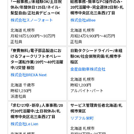
「一般事務」/未経験OK/土日祝
総務事務・簡単なPC操作のみ・
休み/年間休日125日/ネイル・
20代活躍中・完全週休2日制・札
髪型自由/正社員デビューOK
幌市中央区北三条西2丁目
株式会社スノーフォート
株式会社alBee
北海道 札幌市
北海道 札幌市
月給18万5,000円～30万円
月給24万9,900円～40万円
正社員
正社員
「寮費無料」電子部品製造にお
日勤タクシードライバー/未経
けるフォークリフトオペレー
験OK/社会保険完備/札幌市手
ター運転作業/20代～40代活躍
稲区
中/2交替 梱包
金星自動車株式会社
株式会社BREXA Next
北海道 札幌市
北海道 千歳市
時給1,200円
時給1,250円
アルバイト・パート
派遣社員
「求む!27卒・新卒」人事事務/20
サービス管理責任者北海道/札
代30代活躍中/土日祝休み/札
幌市東区
幌市中央区北三条西2丁目
リブフル栄町
株式会社Le Lien
北海道 札幌市