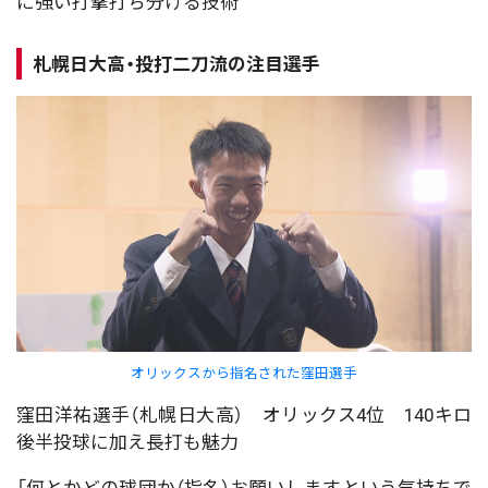
に強い打撃打ち分ける技術
札幌日大高・投打二刀流の注目選手
オリックスから指名された窪田選手
窪田洋祐選手（札幌日大高） オリックス4位 140キロ
後半投球に加え長打も魅力
「何とかどの球団か（指名）お願いしますという気持ちで