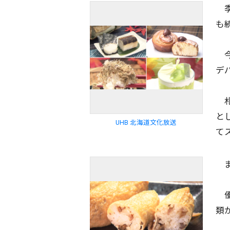
季
も
今
デ
札
と
UHB 北海道文化放送
て
ま
優
類