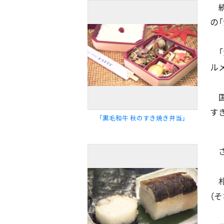
続
の
「
ル
国
配信日
きのう
08月05日
す
「黒毛和牛 秋のすき焼き弁当」
カテゴリ
事件・事故
社会
さ
札
エリア
道北
道央
道南
（