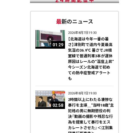
最新のニュース
2026年8月7日19:30
【北海道は今年一番の暑
01:29
さ】津別町で道内今夏最高
気温の36.9℃ 暑さでJR根
室線で普通列車3本が運休
原因はレールの“温度上昇”
今シーズン北海道で初め
ての熱中症警戒アラート
も
2026年8月7日19:00
2時間以上にわたる凄惨な
02:58
暴行を主導＿"当時18歳"主
犯格の男に無期懲役の判
決『動画の撮影や残忍な行
為を提案して暴行をエス
カレートさせた』＜江別集