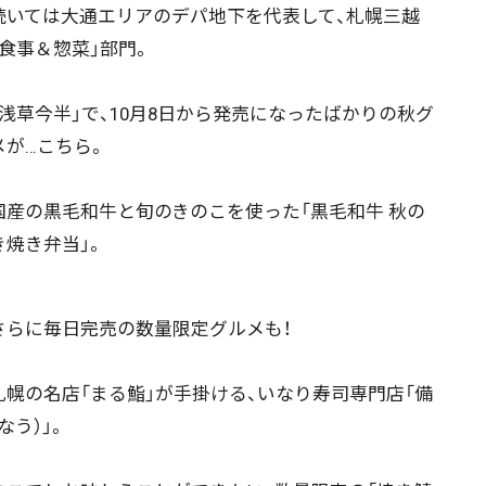
いては大通エリアのデパ地下を代表して、札幌三越
「食事＆惣菜」部門。
浅草今半」で、10月8日から発売になったばかりの秋グ
ニュース記事を探す
メが…こちら。
産の黒毛和牛と旬のきのこを使った「黒毛和牛 秋の
08月04日
08月03日
08月02日
08月01日
き焼き弁当」。
政治
道内経済
くらし・医療
エンタメ・スポーツ
らに毎日完売の数量限定グルメも！
幌の名店「まる鮨」が手掛ける、いなり寿司専門店「備
道東
全道
道外
そなう）」。