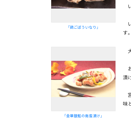
い
い
「鶏ごぼういなり」
す
大
お
漬け
宮
味
「金華銀鮭の南蛮漬け」