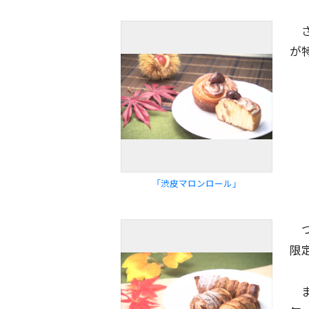
さ
が
「渋皮マロンロール」
つ
限
ま