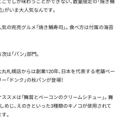
こでしか味わうことができない、数量限定の「焼き鯖
絞り込み検索
司」がいま大人気なんです。
気の完売グルメ「焼き鯖寿司」。食べ方は付属の海苔
~
地域で絞る
キーワードで
次は「パン」部門。
丸札幌店からは創業120年、日本を代表する老舗ベー
リー「ドンク」の秋パンが登場！
検索
ススメは「舞茸とベーコンのクリームシチュー」。舞
、しめじ、えのきといった3種類のキノコが使用されて
ます。