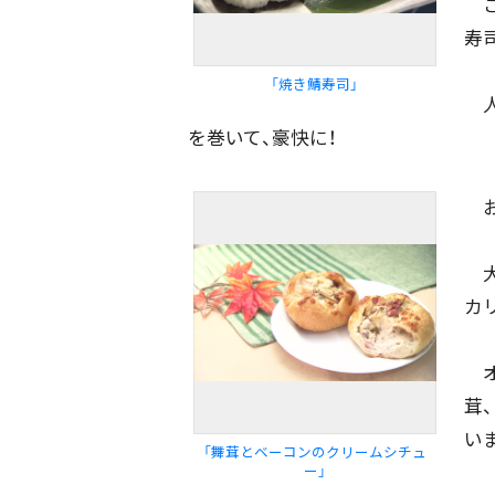
こ
寿
「焼き鯖寿司」
期間を絞る
人
を巻いて、豪快に！
カテゴリで絞る
お
大
カ
オ
茸
い
「舞茸とベーコンのクリームシチュ
ー」