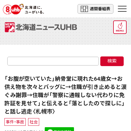
週間番組表
MENU
検索
「お腹が空いていた」納骨堂に現れた64歳女→お
供え物を次々とバッグに→住職が引き止めると涙
ぐみ謝罪→住職が「警察に通報しない代わりに免
許証を見せて」と伝えると「落としたので探しに」
と話し逃走〈札幌市〉
事件・事故
社会