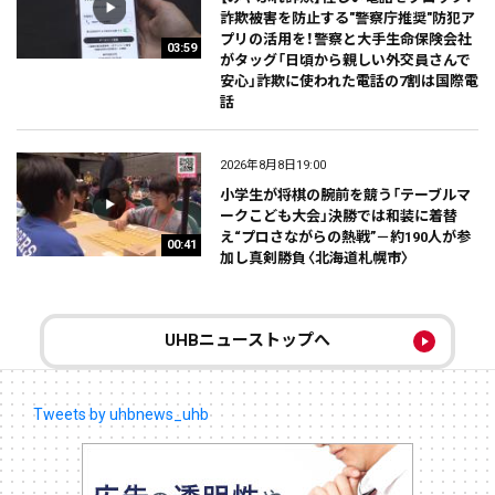
詐欺被害を防止する"警察庁推奨"防犯ア
プリの活用を！警察と大手生命保険会社
03:59
がタッグ「日頃から親しい外交員さんで
安心」詐欺に使われた電話の7割は国際電
話
2026年8月8日19:00
小学生が将棋の腕前を競う「テーブルマ
ークこども大会」決勝では和装に着替
え“プロさながらの熱戦”－約190人が参
00:41
加し真剣勝負〈北海道札幌市〉
UHBニューストップへ
Tweets by uhbnews_uhb