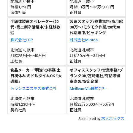
北海道 小樽市
北海道 千歳市
時給1,290円
月給30万円～36万5,000円
派遣社員
正社員
半導体製造オペレーター/20
製造スタッフ/寮費無料/高月給
代・第二新卒活躍中/未経験歓
30万〜/モクモク作業/20代30
迎
代活躍中/ピッキング
株式会社LOP
株式会社M-pros
北海道 札幌市
北海道 札幌市
月給28万円～40万円
月給30万円～34万円
正社員
正社員
食品メーカー”明治”の事務 土
オフィススタッフ/営業事務/ブ
日祝休み ミドルタイムOK 「大
ランクOK/定時退社/有給取得
通駅」
率高め/安定企業
トランスコスモス株式会社
MeilleureVie株式会社
北海道 札幌市
北海道 札幌市
時給1,230円～
月給22万5,000円～50万円
契約社員
正社員
求人ボックス
Sponsored by