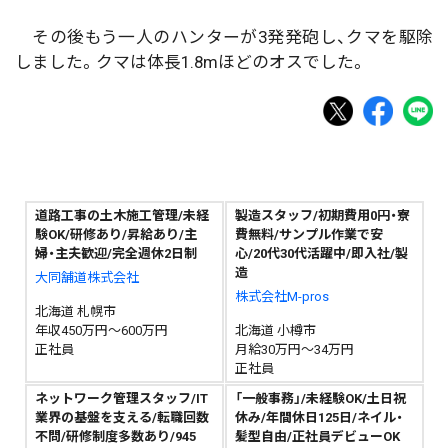
その後もう一人のハンターが3発発砲し、クマを駆除
しました。クマは体長1.8mほどのオスでした。
道路工事の土木施工管理/未経
製造スタッフ/初期費用0円・寮
験OK/研修あり/昇給あり/主
費無料/サンプル作業で安
婦・主夫歓迎/完全週休2日制
心/20代30代活躍中/即入社/製
造
大同舗道株式会社
株式会社M-pros
北海道 札幌市
年収450万円～600万円
北海道 小樽市
正社員
月給30万円～34万円
正社員
ネットワーク管理スタッフ/IT
「一般事務」/未経験OK/土日祝
業界の基盤を支える/転職回数
休み/年間休日125日/ネイル・
不問/研修制度多数あり/945
髪型自由/正社員デビューOK