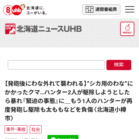
週間番組表
MENU
検索
【発砲後にわな外れて襲われる】“シカ用のわな”に
かかったクマ…ハンター2人が駆除しようとした
ら暴れ『緊迫の事態』に＿もう1人のハンターが再
度発砲し駆除も太ももなどを負傷〈北海道小樽
市〉
事件・事故
社会