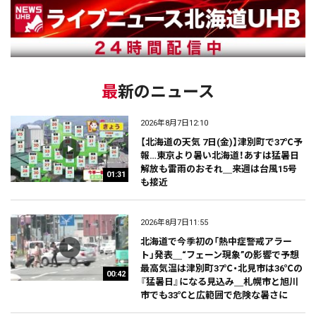
最新のニュース
2026年8月7日12:10
【北海道の天気 7日(金)】津別町で37℃予
報…東京より暑い北海道！あすは猛暑日
解放も雷雨のおそれ＿来週は台風15号
01:31
も接近
2026年8月7日11:55
北海道で今季初の「熱中症警戒アラー
ト」発表＿“フェーン現象”の影響で予想
最高気温は津別町37℃・北見市は36℃の
00:42
『猛暑日』になる見込み＿札幌市と旭川
市でも33℃と広範囲で危険な暑さに