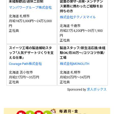
未経験歓迎/週休二日制
装置の保守・点検・メンテナン
ス業務に携わったご経験をお
マンパワーグループ株式会社
持ちの方
北海道 札幌市
株式会社テクノスマイル
月給18万5,000円～24万5,000
円
北海道 千歳市
正社員
月給27万4,200円～39万1,900
円
正社員
スイーツ工場の製造補助スタ
製造スタッフ/新生活応援/未経
ッフ「人気デザートづくりを支
験OK/月30万～/コツコツ作業/
える仕事」
工場
Courage Path株式会社
株式会社MONOLITH
北海道 苫小牧市
北海道 札幌市
月給27万円～35万円
月給30万円～34万円
正社員
正社員
求人ボックス
Sponsored by