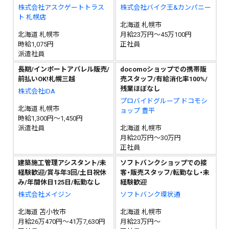
株式会社アスクゲートトラス
株式会社バイク王&カンパニー
ト 札幌店
北海道 札幌市
北海道 札幌市
月給23万円～45万100円
時給1,075円
正社員
派遣社員
長期/インポートアパレル販売/
docomoショップでの携帯販
前払いOK!札幌三越
売スタッフ/有給消化率100%/
残業ほぼなし
株式会社iDA
プロバイドグループ ドコモシ
北海道 札幌市
ョップ 豊平
時給1,300円～1,450円
派遣社員
北海道 札幌市
月給20万円～30万円
正社員
建築施工管理アシスタント/未
ソフトバンクショップでの接
経験歓迎/賞与年3回/土日祝休
客・販売スタッフ/転勤なし・未
み/年間休日125日/転勤なし
経験歓迎
株式会社メイジン
ソフトバンク環状通
北海道 苫小牧市
北海道 札幌市
月給26万470円～41万7,630円
月給23万円～