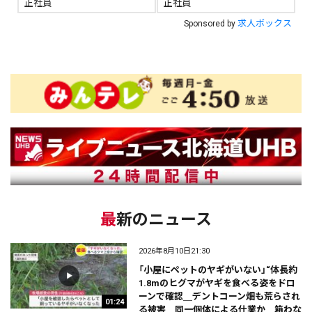
正社員
正社員
求人ボックス
Sponsored by
最新のニュース
2026年8月10日21:30
「小屋にペットのヤギがいない」“体長約
1.8mのヒグマがヤギを食べる姿をドロ
ーンで確認＿デントコーン畑も荒らされ
01:24
る被害＿同一個体による仕業か＿箱わな