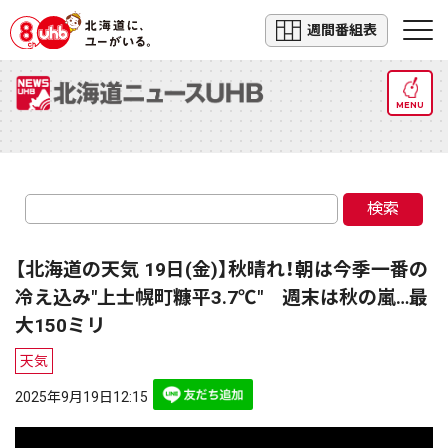
週間番組表
MENU
検索
【北海道の天気 19日(金)】秋晴れ！朝は今季一番の
冷え込み"上士幌町糠平3.7℃" 週末は秋の嵐…最
大150ミリ
天気
2025年9月19日12:15