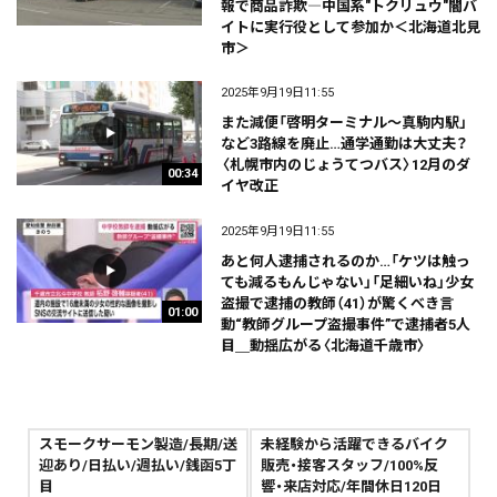
報で商品詐欺―中国系"トクリュウ"闇バ
イトに実行役として参加か＜北海道北見
市＞
2025年9月19日11:55
また減便「啓明ターミナル～真駒内駅」
など3路線を廃止…通学通勤は大丈夫？
〈札幌市内のじょうてつバス〉12月のダ
00:34
イヤ改正
2025年9月19日11:55
あと何人逮捕されるのか…「ケツは触っ
ても減るもんじゃない」「足細いね」少女
盗撮で逮捕の教師（41）が驚くべき言
01:00
動“教師グループ盗撮事件”で逮捕者5人
目＿動揺広がる〈北海道千歳市〉
スモークサーモン製造/長期/送
未経験から活躍できるバイク
迎あり/日払い/週払い/銭函5丁
販売・接客スタッフ/100%反
目
響・来店対応/年間休日120日