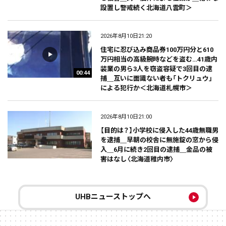
設置し警戒続く北海道八雲町＞
2026年8月10日21:20
住宅に忍び込み商品券100万円分と610
万円相当の高級腕時などを盗む…41歳内
装業の男ら3人を窃盗容疑で3回目の逮
00:44
捕＿互いに面識ない者も「トクリュウ」
による犯行か＜北海道札幌市＞
2026年8月10日21:00
【目的は？】小学校に侵入した44歳無職男
を逮捕＿早朝の校舎に無施錠の窓から侵
入＿6月に続き2回目の逮捕＿金品の被
害はなし〈北海道稚内市〉
UHBニューストップへ