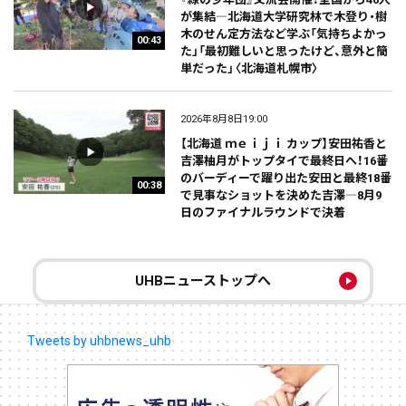
が集結―北海道大学研究林で木登り・樹
木のせん定方法など学ぶ「気持ちよかっ
00:43
た」「最初難しいと思ったけど、意外と簡
単だった」〈北海道札幌市〉
2026年8月8日19:00
【北海道 ｍｅｉｊｉ カップ】安田祐香と
吉澤柚月がトップタイで最終日へ！16番
のバーディーで躍り出た安田と最終18番
00:38
で見事なショットを決めた吉澤―8月9
日のファイナルラウンドで決着
UHBニューストップへ
Tweets by uhbnews_uhb