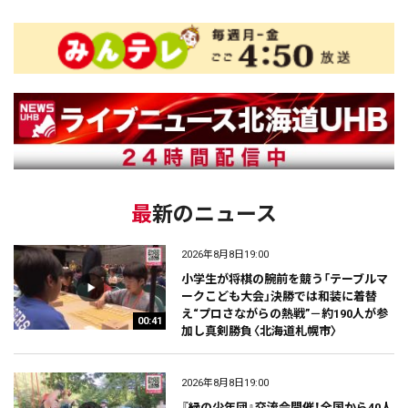
最新のニュース
2026年8月8日19:00
小学生が将棋の腕前を競う「テーブルマ
ークこども大会」決勝では和装に着替
え“プロさながらの熱戦”－約190人が参
00:41
加し真剣勝負〈北海道札幌市〉
2026年8月8日19:00
『緑の少年団』交流会開催！全国から40人