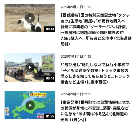
2025年9月11日11:55
【景観維持】国の特別天然記念物「タンチ
ョウ」生息地“鶴居村”が民有地購入へ―
背景に事業者の「ソーラーパネル計画」
00:44
→鶴居村は釧路湿原公園区域外の約
7.5ha購入へ…所有者と交渉中〈北海道鶴
居村〉
2025年9月11日11:55
「“飛び出し”絶対しないでね！」小学校で
『子ども交通安全教室』トラック事故の
恐ろしさを知ってもらおうと…トラック
00:44
協会など主催〈札幌市西区〉
2025年9月11日12:25
【竜巻発生】積丹町では目撃情報も！大気
の状態が非常に不安定…落雷・突風など
に注意を！あす朝は冷え込む【北海道の
01:55
天気 11日(木)】