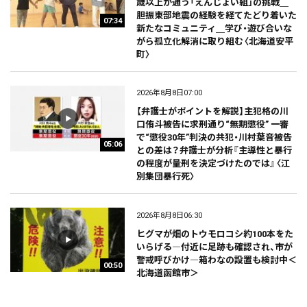
歳以上が通う「えんじょい組」の挑戦＿
胆振東部地震の経験を経てたどり着いた
07:34
新たなコミュニティ＿学び・遊び合いな
がら孤立化解消に取り組む〈北海道安平
町〉
2026年8月8日07:00
【弁護士がポイントを解説】主犯格の川
口侑斗被告に求刑通り“無期懲役” 一審
で“懲役30年”判決の共犯・川村葉音被告
05:06
との差は？弁護士が分析『主導性と暴行
の程度が量刑を決定づけたのでは』〈江
別集団暴行死〉
2026年8月8日06:30
ヒグマが畑のトウモロコシ約100本をた
いらげる―付近に足跡も確認され、市が
警戒呼びかけ―箱わなの設置も検討中＜
00:50
北海道函館市＞