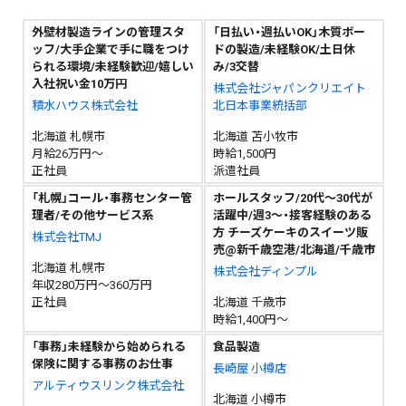
外壁材製造ラインの管理スタ
「日払い・週払いOK」木質ボー
ッフ/大手企業で手に職をつけ
ドの製造/未経験OK/土日休
られる環境/未経験歓迎/嬉しい
み/3交替
入社祝い金10万円
株式会社ジャパンクリエイト
積水ハウス株式会社
北日本事業統括部
北海道 札幌市
北海道 苫小牧市
月給26万円～
時給1,500円
正社員
派遣社員
「札幌」コール・事務センター管
ホールスタッフ/20代～30代が
理者/その他サービス系
活躍中/週3～・接客経験のある
方 チーズケーキのスイーツ販
株式会社TMJ
売@新千歳空港/北海道/千歳市
北海道 札幌市
株式会社ディンプル
年収280万円～360万円
正社員
北海道 千歳市
時給1,400円～
「事務」未経験から始められる
食品製造
保険に関する事務のお仕事
長崎屋 小樽店
アルティウスリンク株式会社
北海道 小樽市