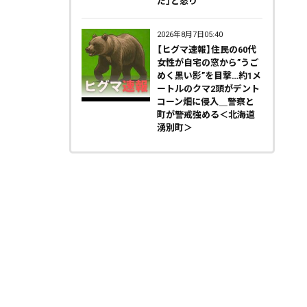
だ」と怒り
2026年8月7日05:40
【ヒグマ速報】住民の60代
女性が自宅の窓から”うご
めく黒い影”を目撃…約1メ
ートルのクマ2頭がデント
コーン畑に侵入＿警察と
町が警戒強める＜北海道
湧別町＞