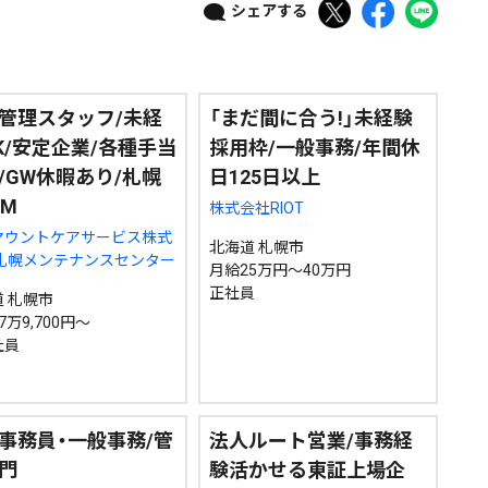
シェアする
政治
道内経済
くらし・医療
エンタメ・スポーツ
道東
全道
道外
管理スタッフ/未経
「まだ間に合う!」未経験
K/安定企業/各種手当
採用枠/一般事務/年間休
/GW休暇あり/札幌
日125日以上
絞り込み検索
・M
株式会社RIOT
マウントケアサービス株式
北海道 札幌市
 札幌メンテナンスセンター
月給25万円～40万円
正社員
 札幌市
~
7万9,700円～
社員
地域で絞る
キーワードで
事務員・一般事務/管
法人ルート営業/事務経
門
験活かせる東証上場企