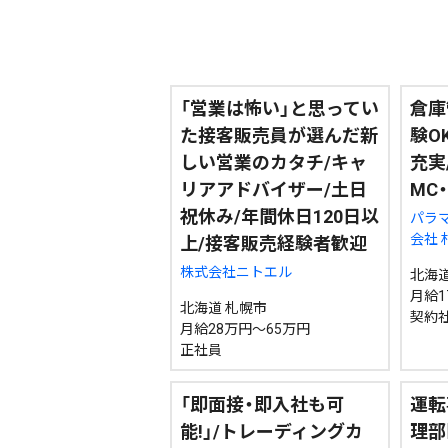
カテゴリ
事件・事故
社会
エリア
道北
道央
道南
「営業は怖い」と思ってい
倉庫
た接客販売員が選んだ新
験O
しい営業のカタチ/キャ
充実
リアアドバイザー/土日
MC
祝休み/年間休日120日以
パラ
会社
上/接客販売経験者歓迎
期間を絞る
株式会社ニトエル
北海道
月給1
北海道 札幌市
契約
月給28万円～65万円
カテゴリで絞る
正社員
「即面接・即入社も可
運転
能!」/トレーディングカ
理部