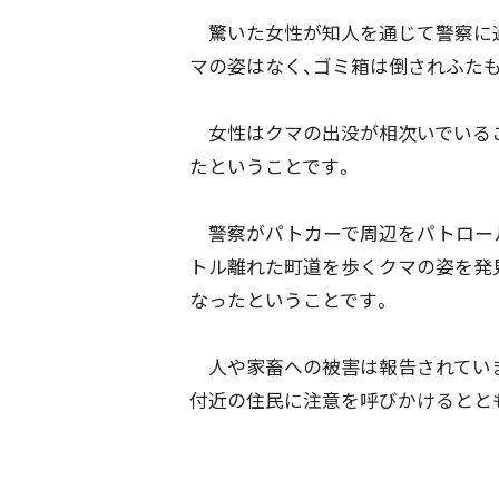
驚いた女性が知人を通じて警察に通
マの姿はなく、ゴミ箱は倒されふた
女性はクマの出没が相次いでいるこ
たということです。
警察がパトカーで周辺をパトロールし
トル離れた町道を歩くクマの姿を発
なったということです。
人や家畜への被害は報告されていま
付近の住民に注意を呼びかけるとと
配信日
きのう
08月05日