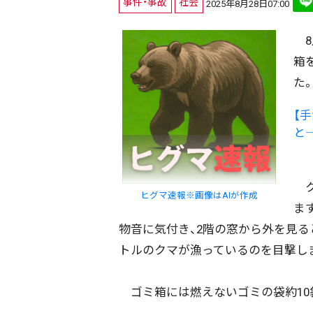
事件・事故
社会
2025年8月28日07:00
8
箱
た
【
と
ク
ヒグマ速報※画像はAIが作成
ま
物音に気付き、2階の窓から外を見る
トルのクマが漁っているのを目撃し
ゴミ箱には燃えないゴミの袋約10