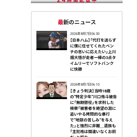
最新のニュース
2026年8月7日06:30
【日本ハム】「代打を送らず
に僕に任せてくれたベン
チの思いに応えたい」上川
畑大悟が走者一掃の3点タ
イムリーでソフトバンク
に快勝
2026年8月7日06:10
【きょう判決】当時18歳
の"特定少年"川口侑斗被告
に「無期懲役」を求刑した
検察「被害者を絶望の淵に
追いやる拷問的な暴行
で"地獄の苦しみ"を与え
た」と強烈に非難＿遺族も
「主犯格は間違いなくお前