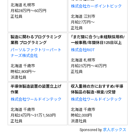
北海道 札幌市
株式会社カーポイントビック
月給28万円～60万円
正社員
北海道 江別市
月給27万円～
正社員
製造に関わるプログラミング
「まだ間に合う!」未経験採用枠/
業務 プログラミング
一般事務/年間休日125日以上
パーソルファクトリーパート
株式会社RIOT
ナーズ株式会社
北海道 札幌市
北海道 千歳市
月給25万円～40万円
時給2,800円～
正社員
派遣社員
半導体製造装置の装置立上げ
収入重視の方におすすめ/半導
作業
体製品の製造・検査/2交替
株式会社ワールドインテック
株式会社ワールドインテック
北海道 千歳市
北海道 千歳市
月給24万円～31万1,563円
時給2,000円
正社員
派遣社員
求人ボックス
Sponsored by