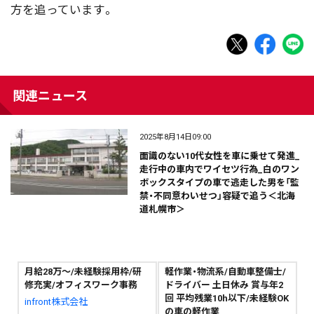
方を追っています。
関連ニュース
2025年8月14日09:00
面識のない10代女性を車に乗せて発進_
走行中の車内でワイセツ行為_白のワン
ボックスタイプの車で逃走した男を「監
禁・不同意わいせつ」容疑で追う＜北海
道札幌市＞
月給28万～/未経験採用枠/研
軽作業・物流系/自動車整備士/
修充実/オフィスワーク事務
ドライバー 土日休み 賞与年2
回 平均残業10h以下/未経験OK
infront株式会社
の車の軽作業