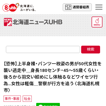
週間番組表
MENU
検索
【恐怖】上半身裸・パンツ一枚姿の男が50代女性を
襲い逃走中＿身長180センチ・45～55歳くらい・
後ろから羽交い絞めにし体触るなどワイセツ行
為…女性は軽傷＿警察が行方を追う〈北海道札幌
市〉
事件・事故
社会