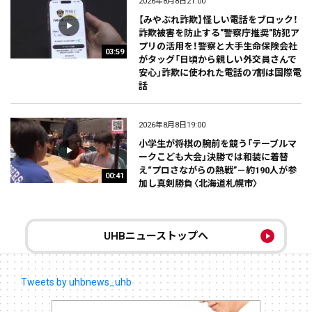
2026年8月8日21:00
【みやぶれ詐欺】怪しい電話をブロック！
詐欺被害を防止する"警察庁推奨"防犯ア
プリの活用を！警察と大手生命保険会社
03:59
がタッグ「日頃から親しい外交員さんで
安心」詐欺に使われた電話の7割は国際電
話
2026年8月8日19:00
小学生が将棋の腕前を競う「テーブルマ
ークこども大会」決勝では和装に着替
え“プロさながらの熱戦”－約190人が参
00:41
加し真剣勝負〈北海道札幌市〉
UHBニューストップへ
Tweets by uhbnews_uhb