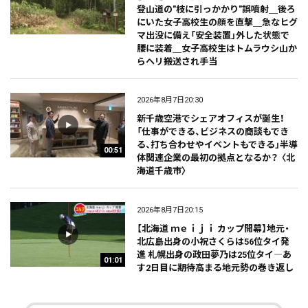
登山道の"枝に引っかかり"誤噴射＿後ろ
にいた女子高校生の顔を直撃＿急なヒグ
マ出没に備え「安全装置」外した状態で
腰に装着＿女子高校生はトムラウシ山か
らヘリ搬送され手当
2026年8月7日20:30
新千歳空港でシェアオフィスが誕生！
「仕事ができる、ビジネスの商談もでき
る、打ち合わせやイベントもできる」半導
00:51
体関連企業の最初の拠点となるか？ 〈北
海道千歳市〉
2026年8月7日20:15
【北海道 ｍｅｉｊｉ カップ開幕】地元・
北広島出身の小祝さくらは56位タイ発
進 札幌出身の政田夢乃は25位タイ―あ
01:01
す2日目に期待高まる地元勢の巻き返し