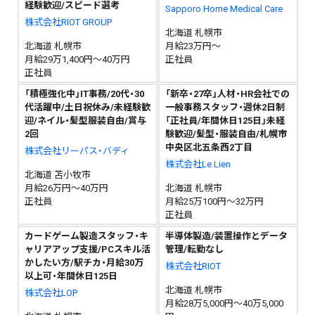
経験歓迎/スピード選考
Sapporo Home Medical Care
株式会社RIOT GROUP
北海道 札幌市
北海道 札幌市
月給23万円～
月給29万1,400円～40万円
正社員
正社員
「積極強化中」IT事務/20代・30
「新卒・27卒」人材・HR会社での
代活躍中/土日祝休み/未経験歓
一般事務スタッフ・週休2日制
迎/ネイル・髪型服装自由/賞与
「正社員/年間休日125日」未経
2回
験歓迎/髪型・服装自由/札幌市
中央区北五条西2丁目
株式会社リーパス・バディ
株式会社Le Lien
北海道 苫小牧市
月給26万円～40万円
北海道 札幌市
正社員
月給25万100円～32万円
正社員
カードゲーム製造スタッフ・キ
半導体製造/装置操作とデータ
ャリアアップ支援/PCスキル活
管理/転勤なし
かしたい方/駅チカ・月給30万
株式会社RIOT
以上可・年間休日125日
北海道 札幌市
株式会社LOP
月給28万5,000円～40万5,000