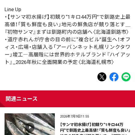
Line Up
・【サンマ初水揚げ】初競り“1キロ44万円”で釧路史上最
高値！「質も鮮度も良い」地元の鮮魚店が競り落とす＿
『初物サンマ』まずは釧路町内の店舗へ〈北海道釧路市〉
・道庁赤れんが庁舎の目の前に“複合ビル”誕生へ！オフ
ィス・広場・店舗入る「アーバンネット札幌リンクタワ
ー」竣工―高層階には世界的ホテルブランド『ハイアッ
ト』_2026年秋に全面開業の予定〈北海道札幌市〉
関連ニュース
2026年7月9日11:55
【サンマ初水揚げ】初競り“1キロ44万
円”で釧路史上最高値！「質も鮮度も良い」