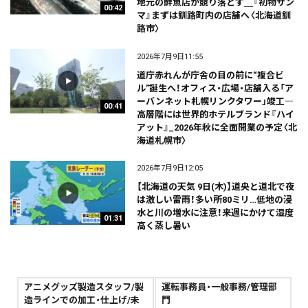
地元の鮮魚店が競り落とす＿『初物サン
00:42
マ』まずは釧路町内の店舗へ〈北海道釧
路市〉
2026年7月9日11:55
道庁赤れんが庁舎の目の前に“複合ビ
ル”誕生へ！オフィス・広場・店舗入る「ア
ーバンネット札幌リンクタワー」竣工―
00:41
高層階には世界的ホテルブランド『ハイ
アット』_2026年秋に全面開業の予定〈北
海道札幌市〉
2026年7月9日12:05
【北海道の天気 9日(木)】道央と道北で夜
は激しい雷雨！多い所80ミリ…低地の浸
水と川の増水に注意！来週にかけて湿度
01:31
高く蒸し暑い
アニメグッズ製造スタッフ/製
運転事務員・一般事務/管理部
造ラインでの加工・仕上げ/未
門