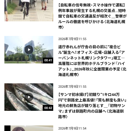
【自転車の信号無視・スマホ操作で運転】
例年事故が発生する札幌の交差点…短時
間で自転車の交通違反が相次ぐ＿警察が
ルールの徹底を呼びかける〈北海道札幌
市〉
2026年7月9日11:55
道庁赤れんが庁舎の目の前に“複合ビ
ル”誕生へ！オフィス・広場・店舗入る「ア
ーバンネット札幌リンクタワー」竣工―
00:41
高層階には世界的ホテルブランド『ハイ
アット』_2026年秋に全面開業の予定〈北
海道札幌市〉
2026年7月9日11:55
【サンマ初水揚げ】初競り“1キロ44万
円”で釧路史上最高値！「質も鮮度も良い」
地元の鮮魚店が競り落とす＿『初物サン
00:42
マ』まずは釧路町内の店舗へ〈北海道釧
路市〉
2026年7月9日11:54