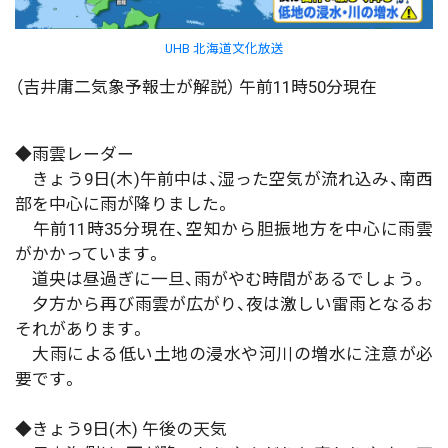
UHB 北海道文化放送
（吉井庸二気象予報士が解説） 午前11時50分現在
◆雨雲レーダー
きょう9日(木)午前中は、湿った空気が流れ込み、南西
部を中心に雨が降りました。
午前11時35分現在、空知から胆振地方を中心に雨雲
がかかっています。
道央は昼過ぎに一旦、雨がやむ時間があるでしょう。
夕方から再び雨雲が広がり、夜は激しい雷雨となるお
それがあります。
大雨による低い土地の浸水や河川の増水に注意が必
要です。
◆きょう9日(木) 午後の天気