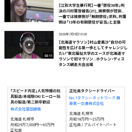
【江別大学生暴行死】一審「懲役30年」判
決の川村葉音被告(21)_検察側が控訴…
一審では検察側が「無期懲役」求刑、弁護
側は「13年の有期懲役が妥当」と主張
2026年7月9日10:00
【北海道マラソン】村山愛美沙“自分の可
能性を広げる第一歩としてチャレンジし
たい”東北福祉大学のエースが北海道マ
02:11
ラソンで初マラソン…ホクレン・ディス
タンス網走大会出場
「スピード内定」人気特撮の玩
正社員タクシードライバー
具製造/未経験OK/ヒーロー玩
No.1タクシーネットワーク 興
具の製造/第二新卒歓迎
亜第一交通株式会社
株式会社窪田建築
北海道 札幌市
北海道 札幌市
月給18万円～25万円
月給29万7,000円～65万円
正社員 / アルバイト・パート
正社員