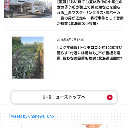
【速報】「おい待て！」夏休み中の小学生の
女の子（10）が路上で男に頭などを殴ら
れる＿黒マスク・サングラス・黒パーカ
ー姿の男が逃走中＿暴行事件として警察
が捜査〈北海道苫小牧市〉
2026年8月7日17:00
【ヒグマ速報】トウモロコシ約100本食い
荒らす！付近には足跡も_市が看板を設
置_箱わなの設置も検討〈北海道函館市〉
UHBニューストップへ
Tweets by uhbnews_uhb