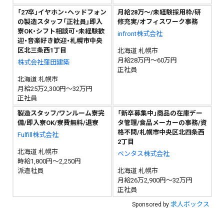
「27卒」イヤホン・ヘッドフォン
月給28万～/未経験採用枠/研
の製造スタッフ「正社員」即入
修充実/オフィスワーク事務
寮OK・シフト相談可・未経験歓
infront株式会社
迎・音楽好き歓迎・札幌市中央
区北三条西1丁目
北海道 札幌市
月給28万円～60万円
株式会社窪田建築
正社員
北海道 札幌市
月給25万2,300円～32万円
正社員
製造スタッフ/ワンルーム寮完
「新卒募集中」商品の在庫デー
備/即入寮OK/寮費無料/退寮
タ管理/食品メーカーの事務/資
格不問/札幌市中央区北四条西
Fulfill株式会社
2丁目
北海道 札幌市
ベンタス株式会社
時給1,800円～2,250円
派遣社員
北海道 札幌市
月給26万2,900円～32万円
正社員
求人ボックス
Sponsored by