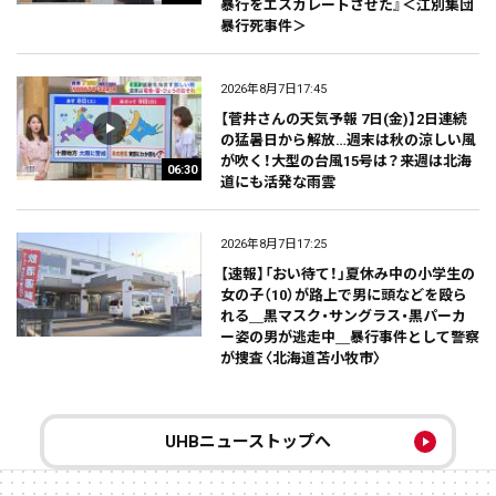
暴行をエスカレートさせた』＜江別集団
暴行死事件＞
2026年8月7日17:45
【菅井さんの天気予報 7日(金)】2日連続
の猛暑日から解放…週末は秋の涼しい風
が吹く！大型の台風15号は？来週は北海
06:30
道にも活発な雨雲
2026年8月7日17:25
【速報】「おい待て！」夏休み中の小学生の
女の子（10）が路上で男に頭などを殴ら
れる＿黒マスク・サングラス・黒パーカ
ー姿の男が逃走中＿暴行事件として警察
が捜査〈北海道苫小牧市〉
UHBニューストップへ