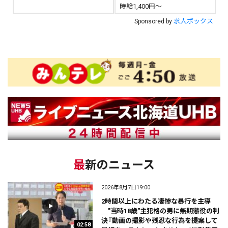
時給1,400円～
求人ボックス
Sponsored by
最新のニュース
2026年8月7日19:00
2時間以上にわたる凄惨な暴行を主導
＿"当時18歳"主犯格の男に無期懲役の判
決『動画の撮影や残忍な行為を提案して
02:58