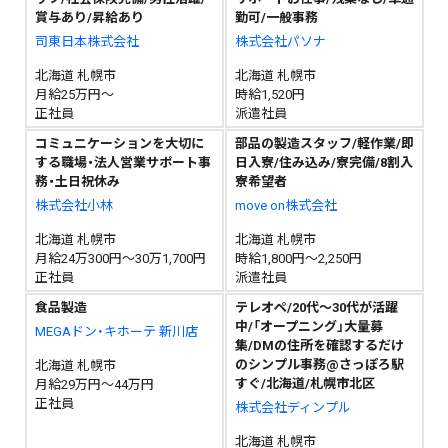
賞与あり/昇給あり
勤可/一般事務
司東日本株式会社
株式会社パソナ
北海道 札幌市
北海道 札幌市
月給25万円～
時給1,520円
正社員
派遣社員
コミュニケーションを大切に
部品の製造スタッフ/軽作業/即
する職場・法人営業サポート事
日入寮/住み込み/寮完備/8割入
務・土日祝休み
寮希望者
株式会社小林
move on株式会社
北海道 札幌市
北海道 札幌市
月給24万300円～30万1,700円
時給1,800円～2,250円
正社員
派遣社員
食品製造
テレオペ/20代～30代が活躍
中/「オープニング」大量募
MEGAドン・キホーテ 新川店
集/DMの住所を確認するだけ
のシンプル事務@さっぽろ駅
北海道 札幌市
すぐ/北海道/札幌市北区
月給29万円～44万円
正社員
株式会社ディンプル
北海道 札幌市