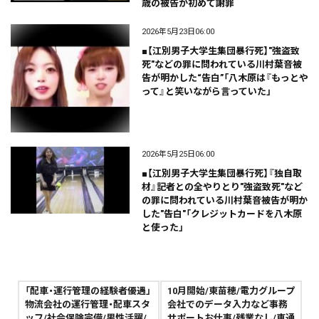
歳の被告が初めて謝罪
2026年5月23日06:00
■【江別男子大学生集団暴行死】"強盗致
死"などの罪に問われている川村葉音被
告が明かした“告白”「八木原は『もっとや
って』と笑いながら言っていた」
2026年5月25日06:00
■【江別男子大学生集団暴行死】『独自取
材』記者との全やりとり"強盗致死"など
の罪に問われている川村葉音被告が明か
した"告白"「クレジットカードを八木原
と使った」
「配車・運行管理の経験者優遇」
10月開始/東苗穂/電力グループ
物流会社の運行管理・配車スタ
会社でのデータ入力など事務
ッフ/社会保険完備/男性活躍/
サポートお仕事/残業なし/車通