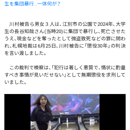
生を集団暴行…一体何が？
川村被告ら男女３人は、江別市の公園で2024年、大学
生の長谷知哉さん(当時20)に集団で暴行し、死亡させた
うえ、現金などを奪ったとして強盗致死などの罪に問わ
れ、札幌地裁は6月25日、川村被告に「懲役30年」の判決
を言い渡しました。
この裁判で検察は、「犯行は著しく悪質で、情状に酌量
すべき事情が見いだせない」として無期懲役を求刑して
いました。