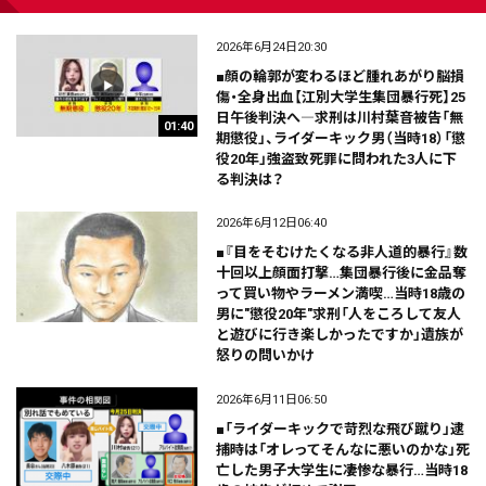
2026年6月24日20:30
■顔の輪郭が変わるほど腫れあがり脳損
傷・全身出血【江別大学生集団暴行死】25
日午後判決へ―求刑は川村葉音被告「無
01:40
期懲役」、ライダーキック男（当時18）「懲
役20年」強盗致死罪に問われた3人に下
る判決は？
2026年6月12日06:40
■『目をそむけたくなる非人道的暴行』数
十回以上顔面打撃…集団暴行後に金品奪
って買い物やラーメン満喫…当時18歳の
男に"懲役20年"求刑「人をころして友人
と遊びに行き楽しかったですか」遺族が
怒りの問いかけ
2026年6月11日06:50
■「ライダーキックで苛烈な飛び蹴り」逮
捕時は「オレってそんなに悪いのかな」死
亡した男子大学生に凄惨な暴行…当時18