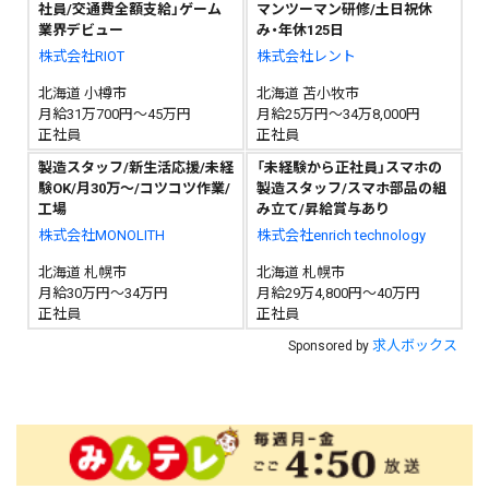
社員/交通費全額支給」ゲーム
マンツーマン研修/土日祝休
業界デビュー
み・年休125日
株式会社RIOT
株式会社レント
北海道 小樽市
北海道 苫小牧市
月給31万700円～45万円
月給25万円～34万8,000円
正社員
正社員
製造スタッフ/新生活応援/未経
「未経験から正社員」スマホの
験OK/月30万～/コツコツ作業/
製造スタッフ/スマホ部品の組
工場
み立て/昇給賞与あり
株式会社MONOLITH
株式会社enrich technology
北海道 札幌市
北海道 札幌市
月給30万円～34万円
月給29万4,800円～40万円
正社員
正社員
求人ボックス
Sponsored by