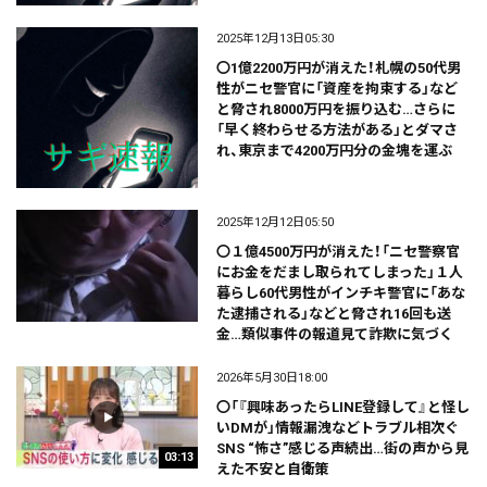
2025年12月13日05:30
〇1億2200万円が消えた！札幌の50代男
性がニセ警官に「資産を拘束する」など
と脅され8000万円を振り込む…さらに
「早く終わらせる方法がある」とダマさ
れ、東京まで4200万円分の金塊を運ぶ
2025年12月12日05:50
〇１億4500万円が消えた！「ニセ警察官
にお金をだまし取られてしまった」１人
暮らし60代男性がインチキ警官に「あな
た逮捕される」などと脅され16回も送
金…類似事件の報道見て詐欺に気づく
2026年5月30日18:00
〇「『興味あったらLINE登録して』と怪し
いDMが」情報漏洩などトラブル相次ぐ
SNS “怖さ”感じる声続出…街の声から見
03:13
えた不安と自衛策