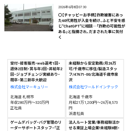
2026年6月8日07:30
〇【チャッピーお手柄】詐欺被害にあっ
た60代男性が入金を続け、ふと不安を感
じ"ChatGPT"に相談―「詐欺の可能性が
ある」と指摘され、だまされた事に気付
く
受付・接客販売・web選考1回・
未経験から安定勤務/月26万
週休2日制・賞与年2回・昇給年2
可/千歳市に移住/製造スタッ
回・ジョブチェンジ実績あり・
フ/47671-00/北海道千歳市泉
既卒・第二新卒大歓迎
沢
株式会社マーキュリー
株式会社ワールドインテック
北海道 札幌市
北海道 千歳市
年収280万円～320万円
月給21万1,200円～26万8,573
正社員
円
派遣社員
ゲームデバッグ・バグ管理のリ
法人ルート営業/事務経験活か
ーダーサポートスタッフ・「正
せる東証上場企業!未経験8割・