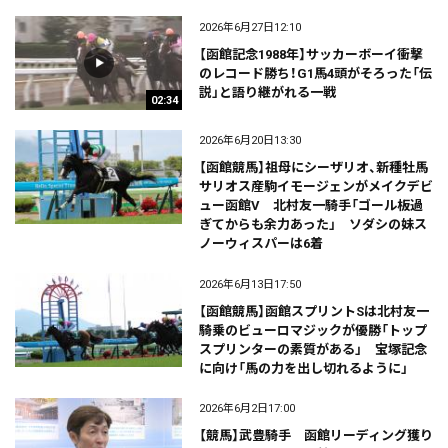
2026年6月27日12:10
【函館記念1988年】サッカーボーイ衝撃
のレコード勝ち！G1馬4頭がそろった「伝
説」と語り継がれる一戦
02:34
2026年6月20日13:30
【函館競馬】祖母にシーザリオ、新種牡馬
サリオス産駒イモージェンがメイクデビ
ュー函館V 北村友一騎手「ゴール板過
ぎてからも余力あった」 ソダシの妹ス
ノーウィスパーは6着
2026年6月13日17:50
【函館競馬】函館スプリントSは北村友一
騎乗のビューロマジックが優勝「トップ
スプリンターの素質がある」 宝塚記念
に向け「馬の力を出し切れるように」
2026年6月2日17:00
【競馬】武豊騎手 函館リーディング獲り