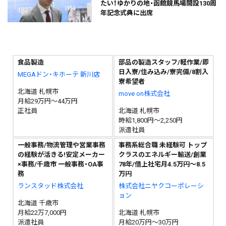
たい！ゆかりの地・函館競馬場開設130周
年記念式典に出席
食品製造
部品の製造スタッフ/軽作業/即
日入寮/住み込み/寮完備/8割入
MEGAドン・キホーテ 新川店
寮希望者
北海道 札幌市
move on株式会社
月給29万円～44万円
正社員
北海道 札幌市
時給1,800円～2,250円
派遣社員
一般事務/物流管理や営業事務
事務系総合職 未経験可 トップ
の経験が活きる!安定メーカー
クラスのエネルギー輸送/創業
×事務/千歳市 一般事務・OA事
78年/借上社宅月4.5万円～8.5
務
万円
ランスタッド株式会社
株式会社ニヤクコーポレーシ
ョン
北海道 千歳市
月給22万7,000円
北海道 札幌市
派遣社員
月給20万円～30万円