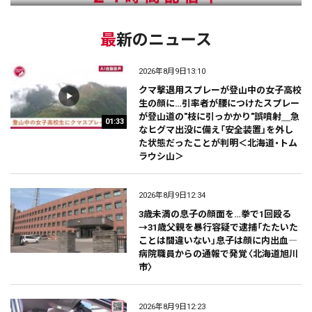
最新のニュース
2026年8月9日13:10
クマ撃退用スプレーが登山中の女子高校
生の顔に…引率者が腰につけたスプレー
が登山道の"枝に引っかかり"誤噴射＿急
01:33
なヒグマ出没に備え「安全装置」を外し
た状態だったことが判明＜北海道・トム
ラウシ山＞
2026年8月9日12:34
3歳未満の息子の顔面を…拳で1回殴る
→31歳父親を暴行容疑で逮捕「たたいた
ことは間違いない」息子は顔に内出血―
病院職員からの通報で発覚〈北海道旭川
市〉
2026年8月9日12:23