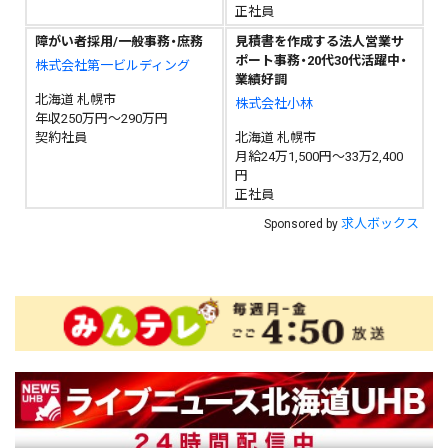
正社員
障がい者採用/一般事務・庶務
見積書を作成する法人営業サ
ポート事務・20代30代活躍中・
株式会社第一ビルディング
業績好調
北海道 札幌市
株式会社小林
年収250万円～290万円
契約社員
北海道 札幌市
月給24万1,500円～33万2,400
円
正社員
求人ボックス
Sponsored by