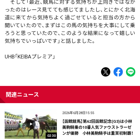
そして「最近、競馬に対する気持ちが上向きではなか
ったのはレース見てても感じてましたし、とにかく北海
道に来てから気持ちよく過ごせていると担当の方から
聞いていたので、まずはこの馬の気持ちを大事にして乗
ろうと思っていたので、このような結果になって嬉しい
気持ちでいっぱいです」と話しました。
UHB「KEIBAプレミア」
関連ニュース
2026年6月28日15:55
【函館競馬】第62回函館記念(G3)は小林
美駒騎乗の10番人気ファウストラーゼ
ンが優勝 小林美駒騎手は重賞初制覇！
02:30