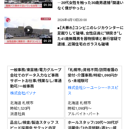
―20代女性を触った30歳男逮捕「間違い
01:30
なく僕がやった」
2026年6月13日20:00
■【大暴れ】コンビニのレジカウンターに
足蹴りして破壊、女性店員に"頭突き"し
た41歳無職男を器物損壊と暴行容疑で
01:23
逮捕…近隣住宅のガラスも破壊
一般事務/東苗穂/電力グループ
「札幌市」資格不問/訪問看護の
会社でのデータ入力など事務
受付・介護事務/時給1,090円か
サポートお仕事/残業なし/車通
ら・未経験可
勤可/一般事務
株式会社シーユーシー・ホスピ
株式会社パソナ
ス
北海道 札幌市
北海道 札幌市
時給1,520円
時給1,090円～
派遣社員
アルバイト・パート
品出し/検査/製造スタッフ ス
ホールスタッフ/20代～30代が
ピード採用中 サクッと内定
活躍中/「3カ月短期」週3～・接