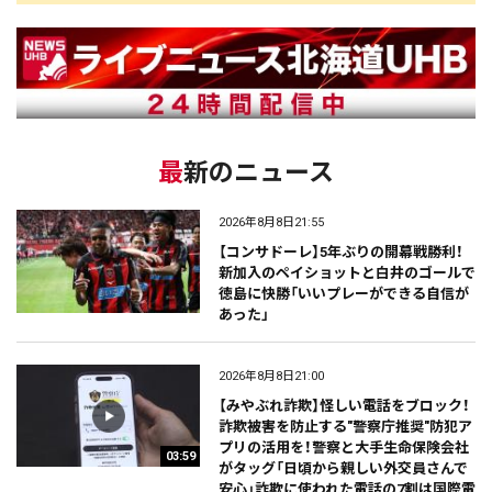
最新のニュース
2026年8月8日21:55
【コンサドーレ】5年ぶりの開幕戦勝利！
新加入のペイショットと白井のゴールで
徳島に快勝「いいプレーができる自信が
あった」
2026年8月8日21:00
【みやぶれ詐欺】怪しい電話をブロック！
詐欺被害を防止する"警察庁推奨"防犯ア
プリの活用を！警察と大手生命保険会社
03:59
がタッグ「日頃から親しい外交員さんで
安心」詐欺に使われた電話の7割は国際電