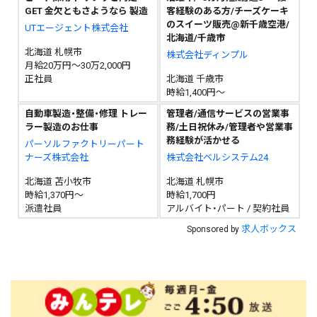
GET 金欠ともさようなら 製造
客経験のある方/チーズケーキ
のスイーツ販売@新千歳空港/
UTエージェント株式会社
北海道/千歳市
北海道 札幌市
株式会社ディンプル
月給20万円～30万2,000円
正社員
北海道 千歳市
時給1,400円～
自動車製造・整備・修理 トレー
管理者/通信サービスの営業事
ラー製造のお仕事
務/土日祝休み/管理者や営業事
務経験が活かせる
パーソルファクトリーパート
ナーズ株式会社
株式会社ベルシステム24
北海道 苫小牧市
北海道 札幌市
時給1,370円～
時給1,700円
派遣社員
アルバイト・パート / 契約社員
求人ボックス
Sponsored by