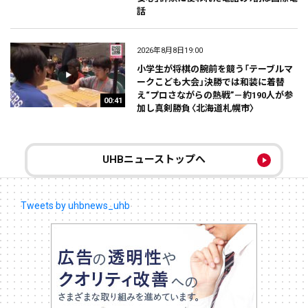
話
2026年8月8日19:00
小学生が将棋の腕前を競う「テーブルマ
ークこども大会」決勝では和装に着替
え“プロさながらの熱戦”－約190人が参
00:41
加し真剣勝負〈北海道札幌市〉
UHBニューストップへ
Tweets by uhbnews_uhb