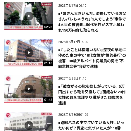
2026年6月7日06:10
■「娘さん大きいんだ。盗撮しているお父
さんバレちゃうね」"3人でしよう"事件で
4人目の被害者…50代男性がスマホ奪わ
02:28
れ150万円脅し取られる
2026年6月17日14:00
■『したことは間違いない』深夜の草地に
停めた車の中で10代女性が"性的暴行"の
被害…38歳アルバイト従業員の男を"不
01:16
同意性交等"容疑で逮捕
2026年6月8日11:10
■『彼女がその靴を欲しがっている。5万
円出すから靴を交換して』面識ない20代
女性の靴を無理やり脱がせた35歳男を
01:42
逮捕
2026年5月30日01:29
■路線バスの中で泣いている女性…いっ
たい何が？異変に気づいた人が110番