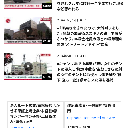
りされクルマに拉致→自宅まで行き現金
00:58
など奪われる
2026年5月17日10:30
■『頭突きをされたので、大外刈りをし
た』早朝の繁華街ススキノの路上で肩が
ぶつかり、36歳会社員の男と23歳無職の
01:48
男の"ストリートファイト"勃発
2026年5月16日13:10
■キャンプ場で中年男が若い女性のテン
トに侵入し"靴の中敷き"盗む…さらに別
の女性のテントにも侵入し体を触り"靴
01:40
下"盗む…愛知県から来た男を逮捕
法人ルート営業/事務経験活か
運転事務員・一般事務/管理部
せる東証上場企業!未経験8割・
門
マンツーマン研修/土日祝休
Sapporo Home Medical Care
み・年休125日
北海道 札幌市