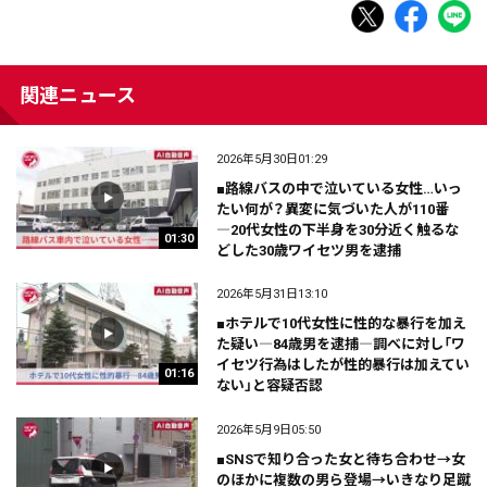
関連ニュース
2026年5月30日01:29
■路線バスの中で泣いている女性…いっ
たい何が？異変に気づいた人が110番
―20代女性の下半身を30分近く触るな
01:30
どした30歳ワイセツ男を逮捕
2026年5月31日13:10
■ホテルで10代女性に性的な暴行を加え
た疑い―84歳男を逮捕―調べに対し「ワ
イセツ行為はしたが性的暴行は加えてい
01:16
ない」と容疑否認
2026年5月9日05:50
■SNSで知り合った女と待ち合わせ→女
のほかに複数の男ら登場→いきなり足蹴