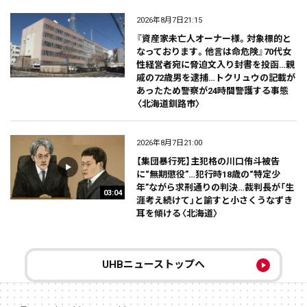
2026年8月7日21:15
『資産家未亡人オーナー様。対象標的と
なっております。他言は命危険』70代女
性経営者宛に脅迫文入り封書を投函…親
戚の72歳男を逮捕…トクリュウの記載が
あったため警察が24時間警護する事態
〈北海道釧路市〉
2026年8月7日21:00
【集団暴行死】主犯格の川口侑斗被告
に“無期懲役”…犯行時18歳の“特定少
年”ながら求刑通りの判決…裁判長が「生
03:04
涯考え続けて」と諭すと小さくうなずき
耳を傾ける〈北海道〉
UHBニューストップへ