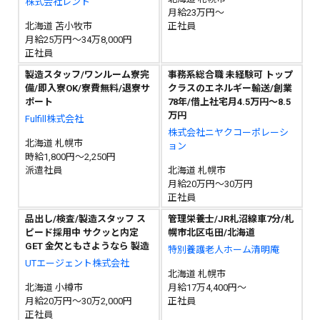
株式会社レント
月給23万円～
北海道 苫小牧市
正社員
月給25万円～34万8,000円
正社員
製造スタッフ/ワンルーム寮完
事務系総合職 未経験可 トップ
備/即入寮OK/寮費無料/退寮サ
クラスのエネルギー輸送/創業
ポート
78年/借上社宅月4.5万円～8.5
万円
Fulfill株式会社
株式会社ニヤクコーポレーシ
北海道 札幌市
ョン
時給1,800円～2,250円
派遣社員
北海道 札幌市
月給20万円～30万円
正社員
品出し/検査/製造スタッフ ス
管理栄養士/JR札沼線車7分/札
ピード採用中 サクッと内定
幌市北区屯田/北海道
GET 金欠ともさようなら 製造
特別養護老人ホーム清明庵
UTエージェント株式会社
北海道 札幌市
北海道 小樽市
月給17万4,400円～
月給20万円～30万2,000円
正社員
正社員