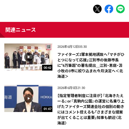
関連ニュース
2026年6月12日05:30
ファイターズ2軍本拠地誘致へ「マチがひ
とつになって応援」江別市の後藤市長
に"6万筆超"の署名提出＿江別・恵庭・苫
00:42
小牧の3市に絞り込まれ今月決定へ＜北
海道＞
2026年6月5日21:30
【指定管理者制度に注目が】『北海きたえ
ーる』or『真駒内公園』の運営に名乗り上
げたファイターズ関連会社の個別の動き
01:47
にはコメント控えるも「さまざまな提案
が出てくることは重要」知事も歓迎〈北
海道〉