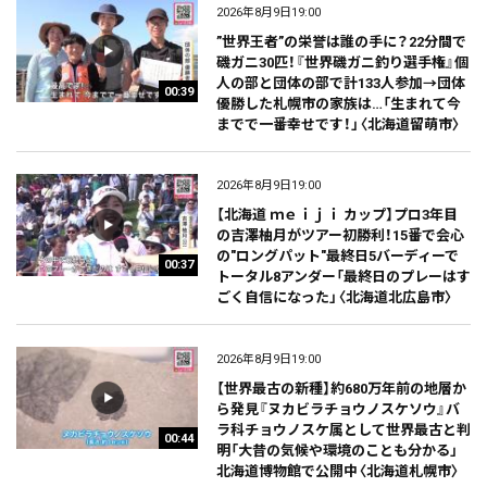
2026年8月9日19:00
”世界王者”の栄誉は誰の手に？22分間で
磯ガニ30匹！『世界磯ガニ釣り選手権』個
人の部と団体の部で計133人参加→団体
00:39
優勝した札幌市の家族は…「生まれて今
までで一番幸せです！」〈北海道留萌市〉
2026年8月9日19:00
【北海道 ｍｅｉｊｉ カップ】プロ3年目
の吉澤柚月がツアー初勝利！15番で会心
の"ロングパット"最終日5バーディーで
00:37
トータル8アンダー「最終日のプレーはす
ごく自信になった」〈北海道北広島市〉
2026年8月9日19:00
【世界最古の新種】約680万年前の地層か
ら発見『ヌカビラチョウノスケソウ』バ
ラ科チョウノスケ属として世界最古と判
00:44
明「大昔の気候や環境のことも分かる」
北海道博物館で公開中〈北海道札幌市〉