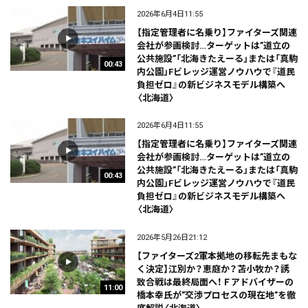
2026年6月4日11:55
【指定管理者に名乗り】ファイターズ関連
会社が参画検討…ターゲットは”道立の
公共施設”「北海きたえーる」または「真駒
00:43
内公園」Fビレッジ運営ノウハウで『道民
負担ゼロ』の新ビジネスモデル構築へ
〈北海道〉
2026年6月4日11:55
【指定管理者に名乗り】ファイターズ関連
会社が参画検討…ターゲットは”道立の
公共施設”「北海きたえーる」または「真駒
00:43
内公園」Fビレッジ運営ノウハウで『道民
負担ゼロ』の新ビジネスモデル構築へ
〈北海道〉
2026年5月26日21:12
【ファイターズ2軍本拠地の移転先まもな
く決定】江別か？恵庭か？苫小牧か？誘
致合戦は最終局面へ！Ｆアドバイザーの
11:00
橋本幸氏が”交渉プロセスの現在地”を徹