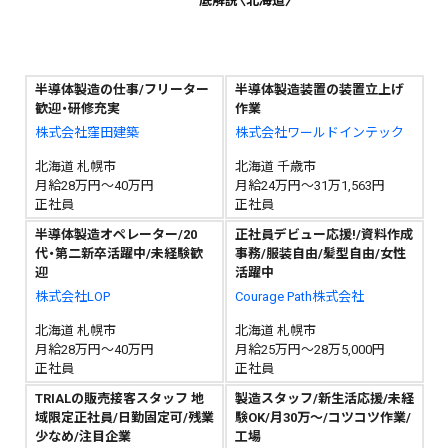
底解説〈北海道〉
半導体製造の仕事/フリーター
半導体製造装置の装置立上げ
歓迎・研修充実
作業
株式会社窪田建築
株式会社ワールドインテック
北海道 札幌市
北海道 千歳市
月給28万円～40万円
月給24万円～31万1,563円
正社員
正社員
半導体製造オペレーター/20
正社員デビュー応援!/資料作成
代・第二新卒活躍中/未経験歓
事務/服装自由/髪型自由/女性
迎
活躍中
株式会社LOP
Courage Path株式会社
北海道 札幌市
北海道 札幌市
月給28万円～40万円
月給25万円～28万5,000円
正社員
正社員
TRIALの販売接客スタッフ 地
製造スタッフ/新生活応援/未経
域限定正社員/日勤固定可/残業
験OK/月30万～/コツコツ作業/
少なめ/注目企業
工場