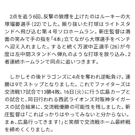
2点を追う6回、反撃の狼煙を上げたのはルーキーの大
塚瑠晏選手（22）でした。振り抜いた打球はライトスタ
ンドへ飛び込む第４号ソロホームラン。新庄監督は満
面の笑みで手の指を「4本」立てながら大塚選手をベンチ
へ迎え入れました。すると続く万波中正選手（26）が今
度は左中間スタンドへ弾丸のような打球を放り込み、2
者連続ホームランで同点に追いつきます。
しかしその後ドラゴンズに4点を奪われ逆転負け。連
勝は9でストップとなりました。これでファイターズは
交流戦17試合で13勝4敗。16日（火）に行う広島カープと
の試合と、同日行われる西武ライオンズ対阪神タイガー
スの試合結果に、交流戦優勝の可能性を残しました。新
庄監督は「こればっかりはやってみないと分からない。
まぁ、広島行ってきます！」と笑顔で交流戦ホーム最終戦
を締めくくりました。