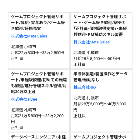
ゲームプロジェクト管理サポ
ゲームプロジェクト管理サポ
ート/昇給・賞与あり/ゲーム好
ート・ゲーム好き歓迎/駅チカ
き歓迎/研修充実
「正社員・資格取得支援」・未経
験歓迎・PM補助スキル習得
株式会社Meta Sales
株式会社Meta Sales
北海道 小樽市
月給22万800円～33万2,800円
北海道 小樽市
正社員
月給28万8,400円～50万円
正社員
ゲームプロジェクト管理サポ
半導体製造/装置操作とデータ
ート/未経験歓迎/初めての転職
管理/転勤なし
も歓迎/進行管理スキル習得/月
株式会社RIOT
給30万以上可
北海道 札幌市
株式会社alBee
月給28万5,000円～40万5,000
北海道 札幌市
円
月給21万5,800円～33万2,200
正社員
円
正社員
データベースエンジニア・未経
ゲームプロジェクト管理サポ