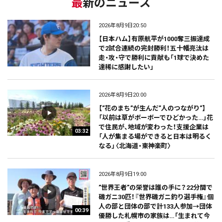
最新のニュース
2026年8月9日20:50
【日本ハム】有原航平が1000奪三振達成
で2試合連続の完封勝利！五十幡亮汰は
走・攻・守で勝利に貢献も「1球で決めた
達稀に感謝したい」
2026年8月9日20:00
【”花のまち”が生んだ”人のつながり”】
「以前は草がボーボーでひどかった…」花
で住民が、地域が変わった！支援企業は
03:32
「人が集まる場ができると日本は明るく
なる」〈北海道・東神楽町〉
2026年8月9日19:00
”世界王者”の栄誉は誰の手に？22分間で
磯ガニ30匹！『世界磯ガニ釣り選手権』個
人の部と団体の部で計133人参加→団体
00:39
優勝した札幌市の家族は…「生まれて今