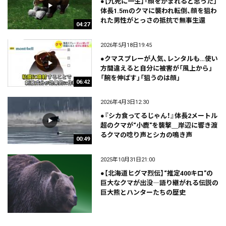
●【九死に一生】「顔をかまれると思った」
体長1.5mのクマに襲われ転倒、顔を狙わ
れた男性がとっさの抵抗で無事生還
04:27
2026年5月18日19:45
●クマスプレーが人気、レンタルも…使い
方間違えると自分に被害が「風上から」
「腕を伸ばす」「狙うのは顔」
06:42
2026年4月3日12:30
●『シカ食ってるじゃん！』体長2メートル
超のクマが“小鹿"を襲撃＿岸辺に響き渡
るクマの唸り声とシカの鳴き声
00:49
2025年10月31日21:00
●【北海道ヒグマ烈伝】“推定400キロ”の
巨大なクマが出没―語り継がれる伝説の
巨大熊とハンターたちの歴史