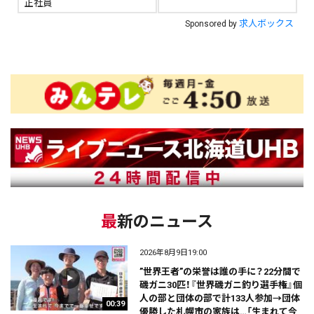
正社員
求人ボックス
Sponsored by
最新のニュース
2026年8月9日19:00
”世界王者”の栄誉は誰の手に？22分間で
磯ガニ30匹！『世界磯ガニ釣り選手権』個
人の部と団体の部で計133人参加→団体
00:39
優勝した札幌市の家族は…「生まれて今