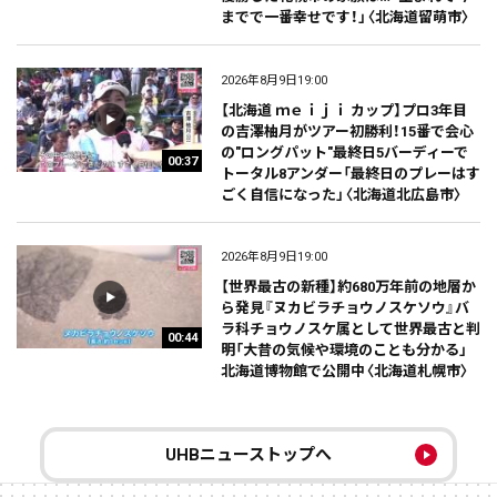
までで一番幸せです！」〈北海道留萌市〉
2026年8月9日19:00
【北海道 ｍｅｉｊｉ カップ】プロ3年目
の吉澤柚月がツアー初勝利！15番で会心
の"ロングパット"最終日5バーディーで
00:37
トータル8アンダー「最終日のプレーはす
ごく自信になった」〈北海道北広島市〉
2026年8月9日19:00
【世界最古の新種】約680万年前の地層か
ら発見『ヌカビラチョウノスケソウ』バ
ラ科チョウノスケ属として世界最古と判
00:44
明「大昔の気候や環境のことも分かる」
北海道博物館で公開中〈北海道札幌市〉
UHBニューストップへ