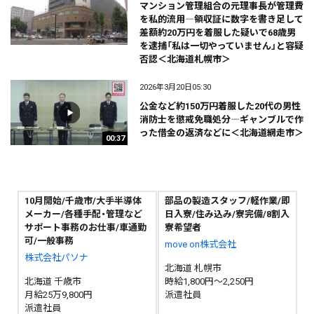
マンション管理組合の元理事長が管理費
を私的流用―領収証に数字を書き足して
差額約20万円を着服した疑いで68歳男
を逮捕「私は一切やっていません」と容疑
否認＜北海道札幌市＞
2026年3月20日05:30
公金など約150万円着服した20代の男性
消防士を懲戒免職処分―ギャンブルで作
った借金の返済などに＜北海道網走市＞
00:37
10月開始/千歳市/大手半導体
部品の製造スタッフ/軽作業/即
メーカー/各種手配・管理など
日入寮/住み込み/寮完備/8割入
サポート事務のお仕事/車通勤
寮希望者
可/一般事務
move on株式会社
株式会社パソナ
北海道 札幌市
北海道 千歳市
時給1,800円～2,250円
月給25万9,800円
派遣社員
派遣社員