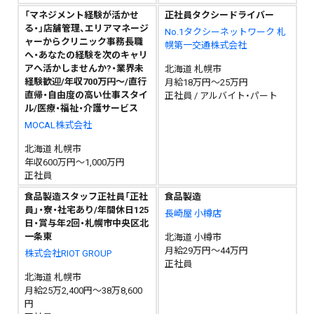
「マネジメント経験が活かせ
正社員タクシードライバー
る・」店舗管理、エリアマネージ
No.1タクシーネットワーク 札
ャーからクリニック事務長職
幌第一交通株式会社
へ・あなたの経験を次のキャリ
アへ活かしませんか?・業界未
北海道 札幌市
経験歓迎/年収700万円～/直行
月給18万円～25万円
直帰・自由度の高い仕事スタイ
正社員 / アルバイト・パート
ル/医療・福祉・介護サービス
MOCAL株式会社
北海道 札幌市
年収600万円～1,000万円
正社員
食品製造スタッフ正社員「正社
食品製造
員」・寮・社宅あり/年間休日125
長崎屋 小樽店
日・賞与年2回・札幌市中央区北
一条東
北海道 小樽市
月給29万円～44万円
株式会社RIOT GROUP
正社員
北海道 札幌市
月給25万2,400円～38万8,600
円