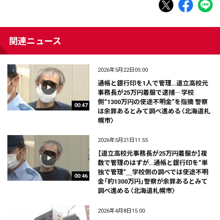
関連ニュース
2026年5月22日05:00
通帳と銀行印を1人で管理…道立高校元
事務長が25万円着服で逮捕―学校
側“1300万円の使途不明金”を指摘 警察
00:47
は余罪あるとみて調べ進める〈北海道札
幌市〉
2026年5月21日11:55
【道立高校元事務長が25万円着服か】複
数で管理のはずが…通帳と銀行印を“単
独で管理”＿学校側の調べでは使途不明
00:46
金「約1300万円」警察が余罪あるとみて
調べ進める〈北海道札幌市〉
2026年4月8日15:00