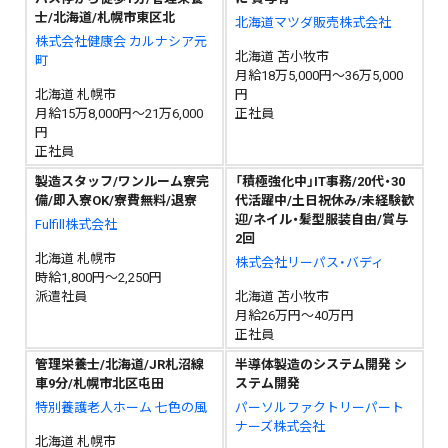
士/北海道/札幌市東区北
北海道マツダ販売株式会社
株式会社健康会 カルナシア元
北海道 苫小牧市
町
月給18万5,000円～36万5,000
北海道 札幌市
円
月給15万8,000円～21万6,000
正社員
円
正社員
製造スタッフ/ワンルーム寮完
「積極強化中」IT事務/20代・30
備/即入寮OK/寮費無料/退寮
代活躍中/土日祝休み/未経験歓
迎/ネイル・髪型服装自由/賞与
Fulfill株式会社
2回
北海道 札幌市
株式会社リーパス・バディ
時給1,800円～2,250円
派遣社員
北海道 苫小牧市
月給26万円～40万円
正社員
管理栄養士/北海道/JR札沼線
半導体製造のシステム開発 シ
車9分/札幌市北区屯田
ステム開発
特別養護老人ホーム 七色の風
パーソルファクトリーパート
ナーズ株式会社
北海道 札幌市