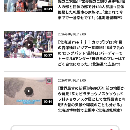
磯ガニ30匹！『世界磯ガニ釣り選手権』個
人の部と団体の部で計133人参加→団体
00:39
優勝した札幌市の家族は…「生まれて今
までで一番幸せです！」〈北海道留萌市〉
2026年8月9日19:00
【北海道 ｍｅｉｊｉ カップ】プロ3年目
の吉澤柚月がツアー初勝利！15番で会心
の"ロングパット"最終日5バーディーで
00:37
トータル8アンダー「最終日のプレーはす
ごく自信になった」〈北海道北広島市〉
2026年8月9日19:00
【世界最古の新種】約680万年前の地層か
ら発見『ヌカビラチョウノスケソウ』バ
ラ科チョウノスケ属として世界最古と判
00:44
明「大昔の気候や環境のことも分かる」
北海道博物館で公開中〈北海道札幌市〉