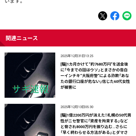
います。
関連ニュース
2025年12月31日13:25
[騙]1カ月かけて“約7680万円”を送金後
に「今までの話はウソ」とまさかの告白
ーインチキ“大阪府警”による詐欺「あな
たの銀行口座が危ない」信じた60代女性
が被害に
2025年12月13日05:30
[騙]1億2200万円が消えた！札幌の50代男
性がニセ警官に「資産を拘束する」など
と脅され8000万円を振り込む…さらに
「早く終わらせる方法がある」とダマさ