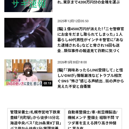
れ、東京まで4200万円分の金塊を運ぶ
2025年12月12日05:50
[騙]１億4500万円が消えた！「ニセ警察官
にお金をだまし取られてしまった」１人
暮らし60代男性がインチキ警官に「あな
た逮捕される」などと脅され16回も送
金…類似事件の報道見て詐欺に気づく
2026年5月30日18:00
[騙]「『興味あったらLINE登録して』と怪
しいDMが」情報漏洩などトラブル相次
ぐSNS “怖さ”感じる声続出…街の声から
03:13
見えた不安と自衛策
管理栄養士/札幌市営地下鉄東
自動車整備士/車・航空機製造/
豊線「元町駅」から徒歩15分北
機械メンテ 整備士 経験不問 マ
海道中央バス「北26条東8丁目」
ツダ車を支える誇り高き仲間
バス停から徒歩1分/管理栄養
に 賞与有