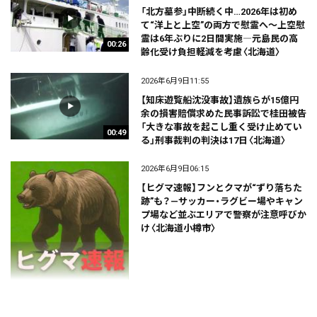
「北方墓参」中断続く中…2026年は初め
て“洋上と上空”の両方で慰霊へ～上空慰
霊は6年ぶりに2日間実施―元島民の高
00:26
齢化受け負担軽減を考慮〈北海道〉
2026年6月9日11:55
【知床遊覧船沈没事故】遺族らが15億円
余の損害賠償求めた民事訴訟で桂田被告
「大きな事故を起こし重く受け止めてい
00:49
る」刑事裁判の判決は17日〈北海道〉
2026年6月9日06:15
【ヒグマ速報】フンとクマが“ずり落ちた
跡”も？—サッカー・ラグビー場やキャン
プ場など並ぶエリアで警察が注意呼びか
け〈北海道小樽市〉