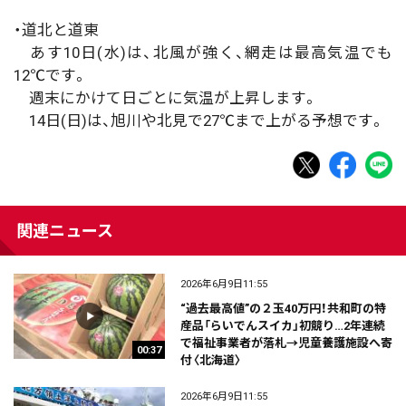
・道北と道東
あす10日(水)は、北風が強く、網走は最高気温でも
12℃です。
週末にかけて日ごとに気温が上昇します。
14日(日)は、旭川や北見で27℃まで上がる予想です。
関連ニュース
2026年6月9日11:55
“過去最高値”の２玉40万円！共和町の特
産品「らいでんスイカ」初競り…2年連続
で福祉事業者が落札→児童養護施設へ寄
00:37
付〈北海道〉
2026年6月9日11:55