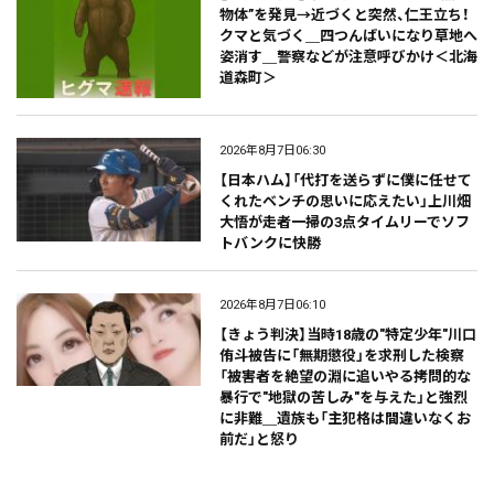
物体”を発見→近づくと突然、仁王立ち！
クマと気づく＿四つんばいになり草地へ
姿消す＿警察などが注意呼びかけ＜北海
道森町＞
2026年8月7日06:30
【日本ハム】「代打を送らずに僕に任せて
くれたベンチの思いに応えたい」上川畑
大悟が走者一掃の3点タイムリーでソフ
トバンクに快勝
2026年8月7日06:10
【きょう判決】当時18歳の"特定少年"川口
侑斗被告に「無期懲役」を求刑した検察
「被害者を絶望の淵に追いやる拷問的な
暴行で"地獄の苦しみ"を与えた」と強烈
に非難＿遺族も「主犯格は間違いなくお
前だ」と怒り