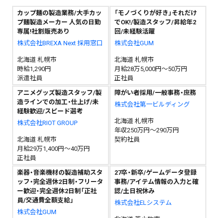
カップ麺の製造業務/大手カッ
「モノづくりが好き」それだけ
プ麺製造メーカー 人気の日勤
でOK!/製造スタッフ/昇給年2
専属!社割販売あり
回/未経験活躍
株式会社BREXA Next 採用窓口
株式会社GUM
北海道 札幌市
北海道 札幌市
時給1,290円
月給28万5,000円～50万円
派遣社員
正社員
アニメグッズ製造スタッフ/製
障がい者採用/一般事務・庶務
造ラインでの加工・仕上げ/未
株式会社第一ビルディング
経験歓迎/スピード選考
北海道 札幌市
株式会社RIOT GROUP
年収250万円～290万円
北海道 札幌市
契約社員
月給29万1,400円～40万円
正社員
楽器・音楽機材の製造補助スタ
27卒・新卒/ゲームデータ登録
ッフ・完全週休2日制・フリータ
事務/アイテム情報の入力と確
ー歓迎・完全週休2日制「正社
認/土日祝休み
員/交通費全額支給」
株式会社ELシステム
株式会社GUM