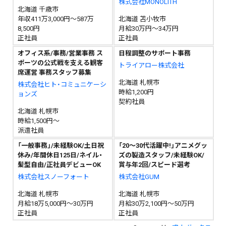
株式会社MONOLITH
北海道 千歳市
年収411万3,000円～587万
北海道 苫小牧市
8,500円
月給30万円～34万円
正社員
正社員
オフィス系/事務/営業事務 ス
日程調整のサポート事務
ポーツの公式戦を支える観客
トライアロー株式会社
席運営 事務スタッフ募集
北海道 札幌市
株式会社ヒト・コミュニケーシ
時給1,200円
ョンズ
契約社員
北海道 札幌市
時給1,500円～
派遣社員
「一般事務」/未経験OK/土日祝
「20～30代活躍中!」アニメグッ
休み/年間休日125日/ネイル・
ズの製造スタッフ/未経験OK/
髪型自由/正社員デビューOK
賞与年2回/スピード選考
株式会社スノーフォート
株式会社GUM
北海道 札幌市
北海道 札幌市
月給18万5,000円～30万円
月給30万2,100円～50万円
正社員
正社員