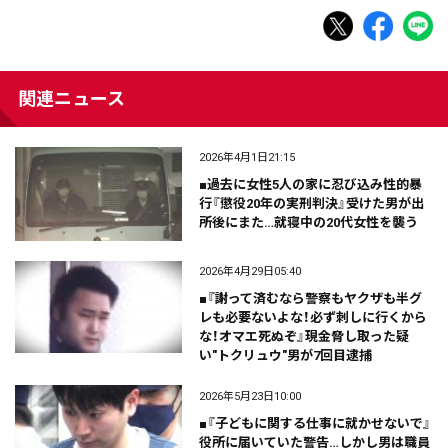
関連ニュース
2026年4月1日21:15
■過去に女性5人の家に忍び込み性的暴
行『懲役20年の実刑判決』受けた男が出
所後にまた…就寝中の20代女性を襲う
2026年4月29日05:40
■『謝って済むなら警察もヤクザも半グ
レも必要ないよな！必ず刺しに行くから
な！オマエ死ぬぞ』現金脅し取った疑
い"トクリュウ"男が7回目逮捕
2026年5月23日10:00
■『子どもに関する仕事に就かせないで』
役所に届いていた警告…しかし男は職員