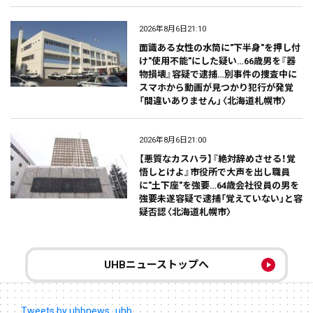
2026年8月6日21:10
面識ある女性の水筒に"下半身"を押し付
け"使用不能"にした疑い…66歳男を『器
物損壊』容疑で逮捕…別事件の捜査中に
スマホから動画が見つかり犯行が発覚
「間違いありません」〈北海道札幌市〉
2026年8月6日21:00
【悪質なカスハラ】『絶対辞めさせる！覚
悟しとけよ』市役所で大声を出し職員
に"土下座"を強要…64歳会社役員の男を
強要未遂容疑で逮捕「覚えていない」と容
疑否認〈北海道札幌市〉
UHBニューストップへ
Tweets by uhbnews_uhb