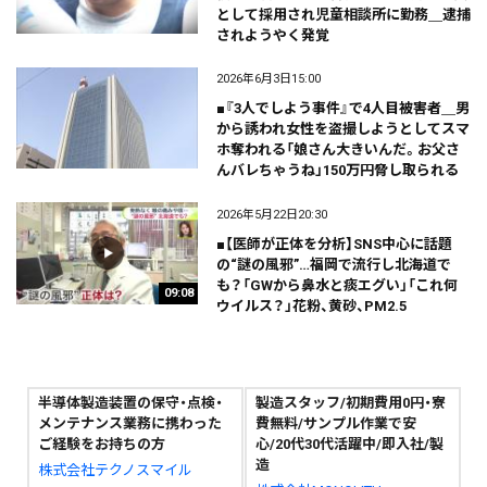
として採用され児童相談所に勤務＿逮捕
されようやく発覚
2026年6月3日15:00
■『3人でしよう事件』で4人目被害者＿男
から誘われ女性を盗撮しようとしてスマ
ホ奪われる「娘さん大きいんだ。お父さ
んバレちゃうね」150万円脅し取られる
2026年5月22日20:30
■【医師が正体を分析】SNS中心に話題
の“謎の風邪”…福岡で流行し北海道で
も？「GWから鼻水と痰エグい」「これ何
09:08
ウイルス？」花粉、黄砂、PM2.5
半導体製造装置の保守・点検・
製造スタッフ/初期費用0円・寮
メンテナンス業務に携わった
費無料/サンプル作業で安
ご経験をお持ちの方
心/20代30代活躍中/即入社/製
造
株式会社テクノスマイル