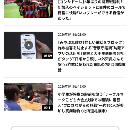
【コンサドーレ】5年ぶりの開幕戦勝利！
新加入のペイショットと白井のゴールで
徳島に快勝「いいプレーができる自信が
あった」
2026年8月8日21:00
【みやぶれ詐欺】怪しい電話をブロック！
詐欺被害を防止する"警察庁推奨"防犯ア
プリの活用を！警察と大手生命保険会社
03:59
がタッグ「日頃から親しい外交員さんで
安心」詐欺に使われた電話の7割は国際電
話
2026年8月8日19:00
小学生が将棋の腕前を競う「テーブルマ
ークこども大会」決勝では和装に着替
え“プロさながらの熱戦”－約190人が参
00:41
加し真剣勝負〈北海道札幌市〉