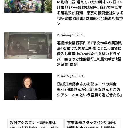
の動物"5匹"増えていた！3月末219匹→4
月末221匹→5月末226匹…群れで生活す
る哺乳類が繁殖＿東京の投資会社による
『新・動物園計画』は難航＜北海道札幌市
＞
2026年4月1日21:15
連続婦女暴行事件で『懲役20年の実刑判
決』を受けた男が出所後にまた…住宅に
侵入し就寝中の20代女性を襲いドライ
バー突きつけ性的暴行…札幌地検が「鑑
定留置」開始
2026年6月6日06:30
【演劇】斎藤歩さんを偲ぶ二つの舞台
妻・西田薫さんが出演「みなさんとこの
シアターZOOという空間で過ごせたら」
設計アシスタント事務/年休
営業事務スタッフ/20代・30代