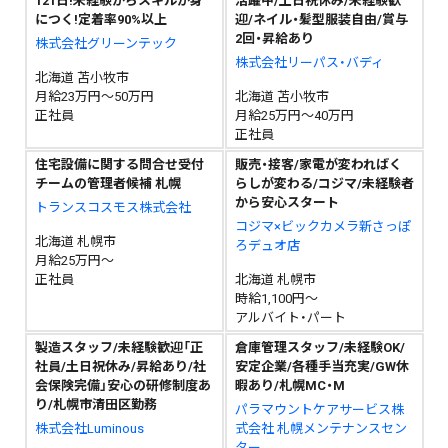
121日!未経験からスキルが身
活躍中/土日祝休み/未経験歓
につく!定着率90%以上
迎/ネイル・髪型服装自由/賞与
2回・昇給あり
株式会社グリーンテック
株式会社リーパス・バディ
北海道 苫小牧市
月給23万円～50万円
北海道 苫小牧市
正社員
月給25万円～40万円
正社員
住宅設備に関する問合せ受付
販売・接客/家電が変わればく
チームの管理者候補 札幌
らしが変わる/コジマ/未経験者
から安心スタート
トランスコスモス株式会社
コジマ×ビックカメラ新さっぽ
北海道 札幌市
ろデュオ店
月給25万円～
正社員
北海道 札幌市
時給1,100円～
アルバイト・パート
製造スタッフ/未経験歓迎「正
倉庫管理スタッフ/未経験OK/
社員/土日祝休み/昇給あり/社
安定企業/各種手当充実/GW休
会保険完備」安心の研修制度あ
暇あり/札幌MC・M
り/札幌市清田区勤務
パラマウントケアサービス株
株式会社Luminous
式会社 札幌メンテナンスセン
ター