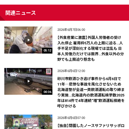
関連ニュース
2026年6月7日06:00
【外食産業に激震】外国人労働者の受け
入れ停止 雇用枠5万人の上限に迫る…人
手不足が深刻化する現場では混乱も 日
05:12
本人労働力だけでは限界…外食以外の分
野でも上限迫り懸念も
2026年6月6日12:00
砂川市飲酒ひき逃げ事件から6月6日で
11年―悲惨な事故を風化させないため
北海道警が全道一斉飲酒運転の取り締ま
00:36
り実施…北海道内の飲酒運転検挙数2025
年は814件で4年連続“増”飲酒運転根絶を
呼びかける
2026年6月6日07:00
【独自】閉園したノースサファリサッポロ