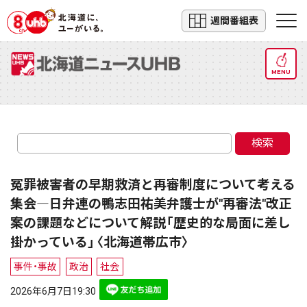
週間番組表
MENU
検索
冤罪被害者の早期救済と再審制度について考える
集会―日弁連の鴨志田祐美弁護士が"再審法"改正
案の課題などについて解説「歴史的な局面に差し
掛かっている」〈北海道帯広市〉
事件・事故
政治
社会
2026年6月7日19:30