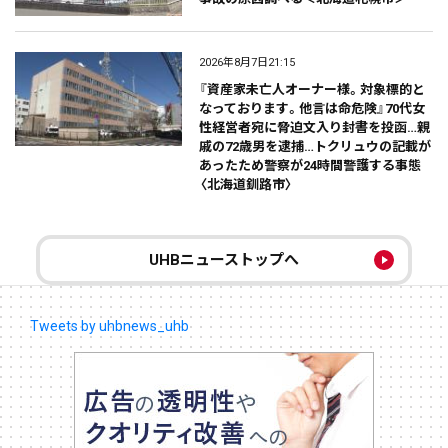
2026年8月7日21:15
『資産家未亡人オーナー様。対象標的と
なっております。他言は命危険』70代女
性経営者宛に脅迫文入り封書を投函…親
戚の72歳男を逮捕…トクリュウの記載が
あったため警察が24時間警護する事態
〈北海道釧路市〉
UHBニューストップへ
Tweets by uhbnews_uhb