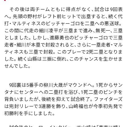
その後は両チームともに得点がなく、試合は9回表
へ。先頭の野村がレフト前ヒットで出塁すると、続く代
打・マルティネスのピッチャーゴロを二塁への悪送球。
この間に代走の細川凌平が三塁まで進み、無死一、三塁
としました。しかし、進藤勇也のピッチャーゴロで三塁
走者・細川が本塁で封殺されると、さらに一塁走者・マル
ティネスも三塁で封殺。このプレーで2死二塁となりま
した。続く山縣は三振に倒れ、このチャンスを生かせま
せんでした。
9回裏は5番手の柳川大晟がマウンドへ。1死からサン
タナにセンターへの二塁打を浴び、1死二塁のピンチを
背負いましたが、後続を抑えて試合終了。ファイターズ
は完封リレーで3連勝を飾り、山崎福也が今季初先発で
初勝利を手にしました。