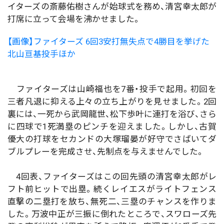
イターズの斎藤佑樹さんが始球式を務め、清宮幸太郎が
打席に立って会場を沸かせました。
【画像】ファイターズ 6回3安打無失点で4勝目を挙げた
北山亘基投手ほか
ファイターズは山崎福也を7番・投手で起用。初回を
三者凡退に抑える上々の立ち上がりを見せました。2回
裏には、一死から武岡龍世、松下歩叶に連打を浴び、さら
に四球で1死満塁のピンチを迎えました。しかし、古賀
優大の打球をセカンドの大塚瑠晏が好守でさばいてダ
ブルプレーを完成させ、先制点を与えませんでした。
4回表、ファイターズはこの回先頭の清宮幸太郎がレ
フト前ヒットで出塁。続くレイエスがライトフェンス
直撃の二塁打を放ち、無死二、三塁のチャンスを作りま
した。万波中正が三振に倒れたところで、スワローズ先