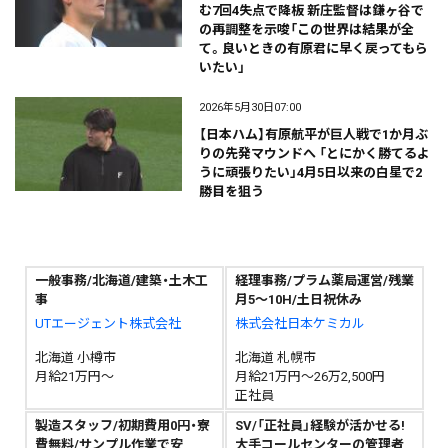
む7回4失点で降板 新庄監督は鎌ヶ谷で
の再調整を示唆「この世界は結果が全
て。良いときの有原君に早く戻ってもら
いたい」
2026年5月30日07:00
【日本ハム】有原航平が巨人戦で1か月ぶ
りの先発マウンドへ 「とにかく勝てるよ
うに頑張りたい」4月5日以来の白星で2
勝目を狙う
一般事務/北海道/建築・土木工
経理事務/プラム薬局運営/残業
事
月5～10H/土日祝休み
UTエージェント株式会社
株式会社日本ケミカル
北海道 小樽市
北海道 札幌市
月給21万円～
月給21万円～26万2,500円
正社員
製造スタッフ/初期費用0円・寮
SV/「正社員」経験が活かせる!
費無料/サンプル作業で安
大手コールセンターの管理者