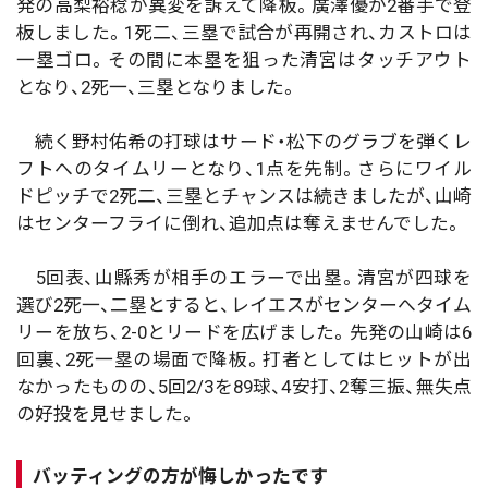
発の高梨裕稔が異変を訴えて降板。廣澤優が2番手で登
板しました。1死二、三塁で試合が再開され、カストロは
一塁ゴロ。その間に本塁を狙った清宮はタッチアウト
となり、2死一、三塁となりました。
続く野村佑希の打球はサード・松下のグラブを弾くレ
フトへのタイムリーとなり、1点を先制。さらにワイル
ドピッチで2死二、三塁とチャンスは続きましたが、山崎
はセンターフライに倒れ、追加点は奪えませんでした。
5回表、山縣秀が相手のエラーで出塁。清宮が四球を
選び2死一、二塁とすると、レイエスがセンターへタイム
リーを放ち、2-0とリードを広げました。先発の山崎は6
回裏、2死一塁の場面で降板。打者としてはヒットが出
なかったものの、5回2/3を89球、4安打、2奪三振、無失点
の好投を見せました。
バッティングの方が悔しかったです