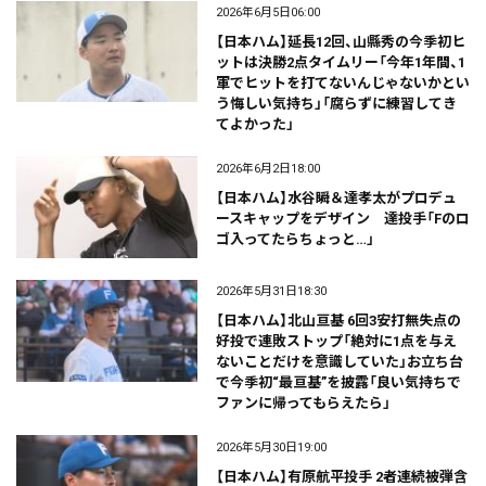
2026年6月5日06:00
【日本ハム】延長12回、山縣秀の今季初ヒ
ットは決勝2点タイムリー「今年1年間、1
軍でヒットを打てないんじゃないかとい
う悔しい気持ち」「腐らずに練習してき
てよかった」
2026年6月2日18:00
【日本ハム】水谷瞬＆達孝太がプロデュ
ースキャップをデザイン 達投手「Fのロ
ゴ入ってたらちょっと…」
2026年5月31日18:30
【日本ハム】北山亘基 6回3安打無失点の
好投で連敗ストップ「絶対に1点を与え
ないことだけを意識していた」お立ち台
で今季初“最亘基”を披露「良い気持ちで
ファンに帰ってもらえたら」
2026年5月30日19:00
【日本ハム】有原航平投手 2者連続被弾含