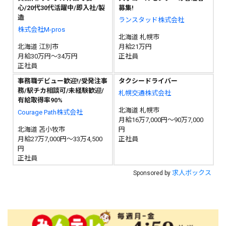
心/20代30代活躍中/即入社/製
募集!
造
ランスタッド株式会社
株式会社M-pros
北海道 札幌市
北海道 江別市
月給21万円
月給30万円～34万円
正社員
正社員
事務職デビュー歓迎!/受発注事
タクシードライバー
務/駅チカ相談可/未経験歓迎/
札幌交通株式会社
有給取得率90%
北海道 札幌市
Courage Path株式会社
月給16万7,000円～90万7,000
北海道 苫小牧市
円
月給27万7,000円～33万4,500
正社員
円
正社員
求人ボックス
Sponsored by