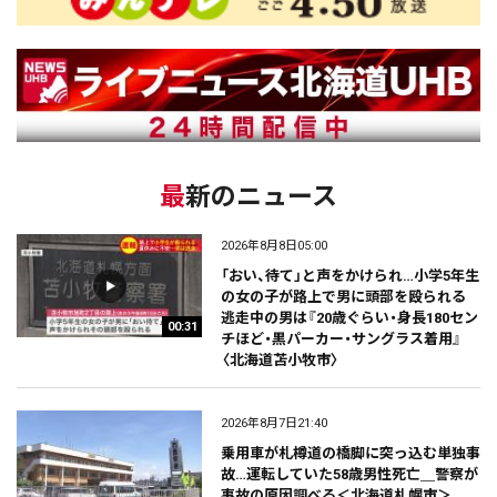
最新のニュース
2026年8月8日05:00
「おい、待て」と声をかけられ…小学5年生
の女の子が路上で男に頭部を殴られる
逃走中の男は『20歳ぐらい・身長180セン
00:31
チほど・黒パーカー・サングラス着用』
〈北海道苫小牧市〉
2026年8月7日21:40
乗用車が札樽道の橋脚に突っ込む単独事
故…運転していた58歳男性死亡＿警察が
事故の原因調べる＜北海道札幌市＞