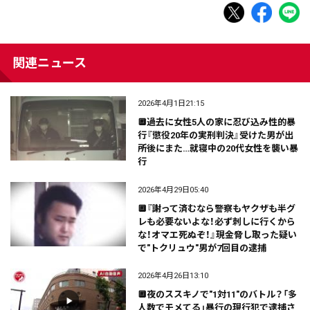
関連ニュース
2026年4月1日21:15
🔲過去に女性5人の家に忍び込み性的暴
行『懲役20年の実刑判決』受けた男が出
所後にまた…就寝中の20代女性を襲い暴
行
2026年4月29日05:40
🔲『謝って済むなら警察もヤクザも半グ
レも必要ないよな！必ず刺しに行くから
な！オマエ死ぬぞ！』現金脅し取った疑い
で"トクリュウ"男が7回目の逮捕
2026年4月26日13:10
🔲夜のススキノで"1対11"のバトル？「多
人数でモメてる」暴行の現行犯で逮捕さ