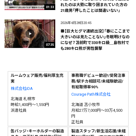
れたのは大勢に取り囲まれていた方の
01:33
21歳男「押したことは間違いない」
2026年4月28日20:45
🔲【巨大ヒグマ連続出没】「春にここまで
大きいのは見たことない」冬眠明けなの
になぜ？苫前町で330キロ級＿島牧村で
07:35
も280キロ熊が男性襲撃
ルームウェア販売/福利厚生充
事務職デビュー歓迎!/受発注事
実
務/駅チカ相談可/未経験歓迎/
有給取得率90%
株式会社iDA
Courage Path株式会社
北海道 札幌市
時給1,400円～1,550円
北海道 苫小牧市
派遣社員
月給27万7,000円～33万4,500
円
正社員
缶バッジ・キーホルダーの製造
製造スタッフ/新生活応援/未経