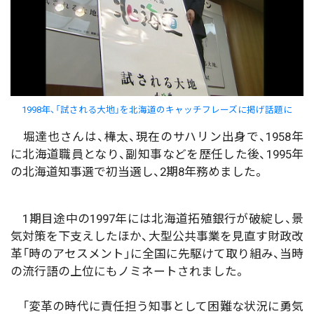
1998年、「試される大地」を北海道のキャッチフレーズに掲げ話題に
堀達也さんは、樺太、現在のサハリン出身で、1958年
に北海道職員となり、副知事などを歴任した後、1995年
の北海道知事選で初当選し、2期8年務めました。
1期目途中の1997年には北海道拓殖銀行が破綻し、景
気対策を下支えしたほか、大型公共事業を見直す財政改
革「時のアセスメント」に全国に先駆けて取り組み、当時
の流行語の上位にもノミネートされました。
「変革の時代に責任担う知事として困難な状況に勇気