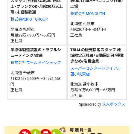
スタッフ正社員/昇給年1回以
験OK/月30万～/コツコツ作業/
上・ブランクOK・月給30万以上
工場
可・未経験歓迎
株式会社MONOLITH
株式会社RIOT GROUP
北海道 札幌市
北海道 札幌市
月給30万円～34万円
月給29万7,300円～60万円
正社員
正社員
半導体製造装置のトラブルシ
TRIALの販売接客スタッフ 地
ューティング/改造
域限定正社員/日勤固定可/残業
少なめ/注目企業
株式会社ワールドインテック
スーパーセンタートライアル
北海道 千歳市
苫小牧東店
月給26万5,600円～34万2,663
円
北海道 苫小牧市
正社員
月給20万6,000円～65万円
正社員
求人ボックス
Sponsored by