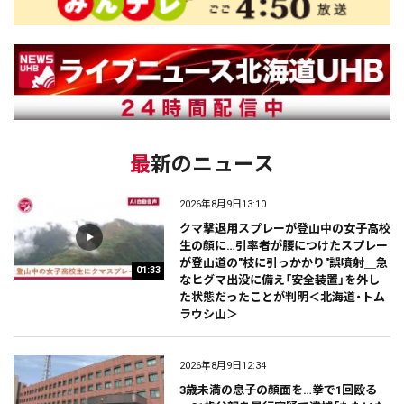
最新のニュース
2026年8月9日13:10
クマ撃退用スプレーが登山中の女子高校
生の顔に…引率者が腰につけたスプレー
が登山道の"枝に引っかかり"誤噴射＿急
01:33
なヒグマ出没に備え「安全装置」を外し
た状態だったことが判明＜北海道・トム
ラウシ山＞
2026年8月9日12:34
3歳未満の息子の顔面を…拳で1回殴る