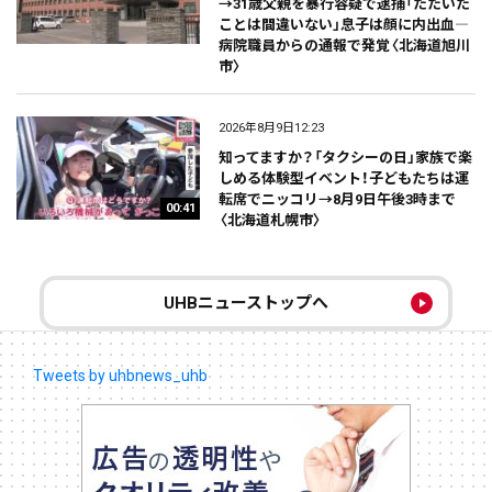
→31歳父親を暴行容疑で逮捕「たたいた
ことは間違いない」息子は顔に内出血―
病院職員からの通報で発覚〈北海道旭川
市〉
2026年8月9日12:23
知ってますか？「タクシーの日」家族で楽
しめる体験型イベント！子どもたちは運
転席でニッコリ→8月9日午後3時まで
00:41
〈北海道札幌市〉
UHBニューストップへ
Tweets by uhbnews_uhb