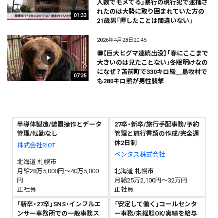
人数でモメてる」暴行の現行犯で逮捕さ
れたのは大勢に取り囲まれていた方の
01:33
21歳男「押したことは間違いない」
2026年4月28日20:45
🔲【巨大ヒグマ連続出没】「春にここまで
大きいのは見たことない」冬眠明けなの
になぜ？苫前町で330キロ級＿島牧村で
07:35
も280キロ熊が男性襲撃
半導体製造/装置操作とデータ
27卒・新卒/旅行手配事務/予約
管理/転勤なし
管理と旅行書類の作成/完全週
休2日制
株式会社RIOT
ベンタス株式会社
北海道 札幌市
月給28万5,000円～40万5,000
北海道 札幌市
円
月給25万2,100円～32万円
正社員
正社員
「新卒・27卒」SNS・インフルエ
「安定して働く」コールセンタ
ンサー事務所での一般事務ス
ー事務/未経験OK/実績を給与