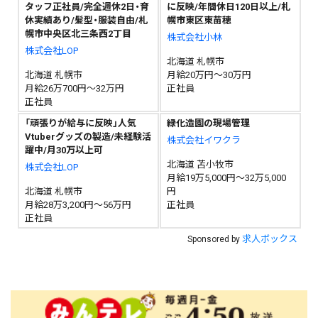
タッフ正社員/完全週休2日・育
に反映/年間休日120日以上/札
休実績あり/髪型・服装自由/札
幌市東区東苗穂
幌市中央区北三条西2丁目
株式会社小林
株式会社LOP
北海道 札幌市
北海道 札幌市
月給20万円～30万円
月給26万700円～32万円
正社員
正社員
「頑張りが給与に反映」人気
緑化造園の現場管理
Vtuberグッズの製造/未経験活
株式会社イワクラ
躍中/月30万以上可
北海道 苫小牧市
株式会社LOP
月給19万5,000円～32万5,000
北海道 札幌市
円
月給28万3,200円～56万円
正社員
正社員
求人ボックス
Sponsored by