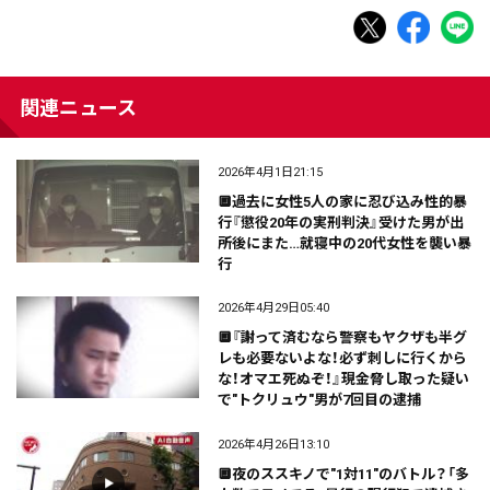
関連ニュース
2026年4月1日21:15
🔲過去に女性5人の家に忍び込み性的暴
行『懲役20年の実刑判決』受けた男が出
所後にまた…就寝中の20代女性を襲い暴
行
2026年4月29日05:40
🔲『謝って済むなら警察もヤクザも半グ
レも必要ないよな！必ず刺しに行くから
な！オマエ死ぬぞ！』現金脅し取った疑い
で"トクリュウ"男が7回目の逮捕
2026年4月26日13:10
🔲夜のススキノで"1対11"のバトル？「多