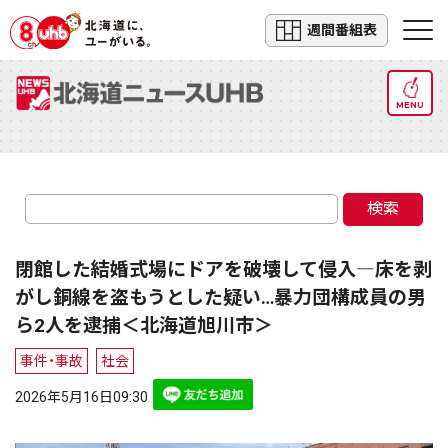
週間番組表
MENU
検索
閉館した結婚式場にドアを破壊して侵入―床を剥
がし銅線を盗もうとした疑い…暴力団構成員の男
ら2人を逮捕＜北海道旭川市＞
事件・事故
社会
2026年5月16日09:30