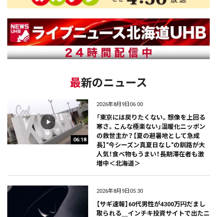
最新のニュース
2026年8月9日06:00
「東京には戻りたくない。想像を上回る
寒さ。こんな極楽ない」温暖化ニッポン
の救世主か？【夏の避暑地として急成
06:18
長】"今シーズン真夏日なし"の釧路が大
人気！食べ物もうまい！長期滞在者も激
増中＜北海道＞
2026年8月9日05:30
【サギ速報】60代男性が4300万円だまし
取られる＿インチキ投資サイトで出たニ