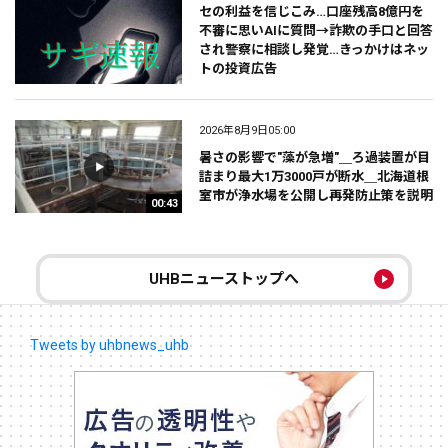
セの利益を信じこみ…口座残高8億円を
不審に思いAIに質問→詐欺の手口と回答
され警察に相談し発覚…きっかけはネッ
トの投資広告
2026年8月9日05:00
暑さの影響で"藻が急増"＿ろ過装置が目
詰まり最大1万3000戸が断水＿北海道根
室市が浄水場を公開し再発防止策を説明
00:43
UHBニューストップへ
Tweets by uhbnews_uhb