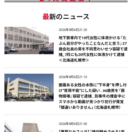
最新のニュース
2026年8月6日21:20
地下鉄車内で10代女性に体液かける『た
ぶん自分がやったことなんだと思う』27
歳会社員の男を不同意わいせつ容疑で逮
捕_7月にも20代女性に体液かけて逮捕
＜北海道札幌市＞
2026年8月6日21:10
面識ある女性の水筒に"下半身"を押し付
け"使用不能"にした疑い…66歳男を『器
物損壊』容疑で逮捕…別事件の捜査中に
スマホから動画が見つかり犯行が発覚
「間違いありません」〈北海道札幌市〉
2026年8月6日21:00
【悪質なカスハラ】『絶対辞めさせる！覚