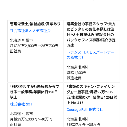
管理栄養士/福祉施設/賞与あり
建築会社の事務スタッフ!貴方
にピッタリのお仕事探しは当
社会福祉法人ノテ福祉会
社へ! 土日祝休み!建設会社の
バックオフィス事務!紹介予定
北海道 札幌市
派遣
月給20万2,800円～25万700円
正社員
トランスコスモスパートナー
ズ株式会社
北海道 札幌市
時給1,300円
派遣社員
「残り枠わずか!」未経験からで
「書類のスキャン・ファイリン
きる一般事務/年間休日120日
グ」/一般事務/月収27万～35
以上
万/未経験OK/年間休日125日以
上 No.416
株式会社RIOT
Courage Path株式会社
北海道 札幌市
月給23万5,000円～40万円
北海道 札幌市
正社員
月給27万円～35万円