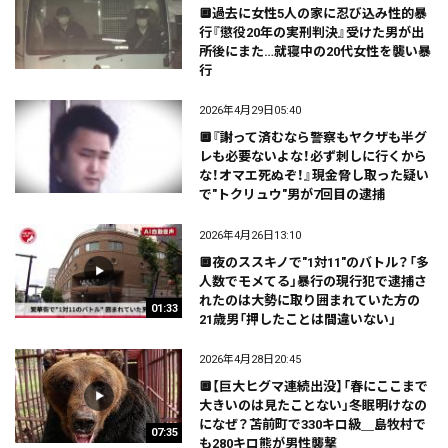
🔲過去に女性5人の家に忍び込み性的暴
行『懲役20年の実刑判決』受けた男が出
所後にまた…就寝中の20代女性を襲い暴
行
2026年4月29日05:40
🔲『謝って済むなら警察もヤクザも半グ
レも必要ないよな！必ず刺しに行くから
な！オマエ死ぬぞ！』現金脅し取った疑い
で"トクリュウ"男が7回目の逮捕
2026年4月26日13:10
🔲夜のススキノで"1対11"のバトル？「多
人数でモメてる」暴行の現行犯で逮捕さ
れたのは大勢に取り囲まれていた方の
01:33
21歳男「押したことは間違いない」
2026年4月28日20:45
🔲【巨大ヒグマ連続出没】「春にここまで
大きいのは見たことない」冬眠明けなの
になぜ？苫前町で330キロ級＿島牧村で
07:35
も280キロ熊が男性襲撃