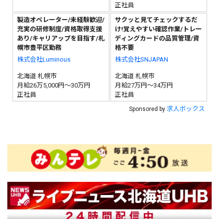
正社員
製造オペレーター/未経験歓迎/
サクッと見てチェックするだ
充実の研修制度/資格取得支援
け!覚えやすい確認作業/トレー
あり/キャリアップを目指す/札
ディングカードの品質管理/資
幌市豊平区勤務
格不要
株式会社Luminous
株式会社SNJAPAN
北海道 札幌市
北海道 札幌市
月給26万5,000円～30万円
月給27万円～34万円
正社員
正社員
求人ボックス
Sponsored by