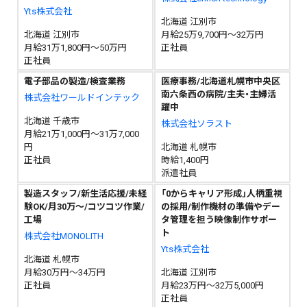
Yts株式会社
北海道 江別市
北海道 江別市
月給25万9,700円～32万円
月給31万1,800円～50万円
正社員
正社員
電子部品の製造/検査業務
医療事務/北海道札幌市中央区
南六条西の病院/主夫・主婦活
株式会社ワールドインテック
躍中
北海道 千歳市
株式会社ソラスト
月給21万1,000円～31万7,000
円
北海道 札幌市
正社員
時給1,400円
派遣社員
製造スタッフ/新生活応援/未経
「0からキャリア形成」人柄重視
験OK/月30万～/コツコツ作業/
の採用/制作機材の準備やデー
工場
タ管理を担う映像制作サポー
ト
株式会社MONOLITH
Yts株式会社
北海道 札幌市
月給30万円～34万円
北海道 江別市
正社員
月給23万円～32万5,000円
正社員