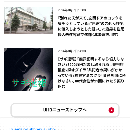
2026年8月7日15:00
『別れた夫が来て、玄関ドアのロックを
壊そうとしている』”元妻”の70代女性宅
に侵入しようとした疑い_76歳男を住居
侵入未遂容疑で逮捕〈北海道旭川市〉
2026年8月7日14:30
【サギ速報】「無罪証明するなら協力しな
さい」8200万円だまし取られる…警視庁
捜査2課オダイラ「共犯者の疑いがかか
っている」検察官ミズクラ「資産を国に預
けなさい」80代女性が21回にわたり振り
込む
UHBニューストップへ
Tweets by uhbnews_uhb