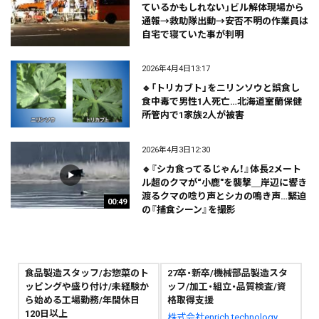
ているかもしれない」ビル解体現場から
通報→救助隊出動→安否不明の作業員は
自宅で寝ていた事が判明
2026年4月4日13:17
🔹「トリカブト」をニリンソウと誤食し
食中毒で男性1人死亡…北海道室蘭保健
所管内で1家族2人が被害
2026年4月3日12:30
🔹『シカ食ってるじゃん！』体長2メート
ル超のクマが“小鹿"を襲撃＿岸辺に響き
渡るクマの唸り声とシカの鳴き声…緊迫
00:49
の『捕食シーン』を撮影
食品製造スタッフ/お惣菜のト
27卒・新卒/機械部品製造スタ
ッピングや盛り付け/未経験か
ッフ/加工・組立・品質検査/資
ら始める工場勤務/年間休日
格取得支援
120日以上
株式会社enrich technology