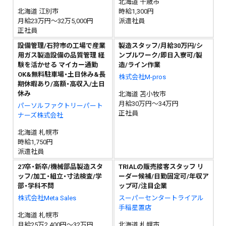
北海道 千歳市
北海道 江別市
時給1,300円
月給23万円～32万5,000円
派遣社員
正社員
設備管理/石狩市の工場で産業
製造スタッフ/月給30万円/シ
用ガス製造設備の品質管理 経
ンプルワーク/即日入寮可/製
験を活かせる マイカー通勤
造/ライン作業
OK&無料駐車場・土日休み&長
株式会社M-pros
期休暇あり/高額・高収入/土日
休み
北海道 苫小牧市
月給30万円～34万円
パーソルファクトリーパート
正社員
ナーズ株式会社
北海道 札幌市
時給1,750円
派遣社員
27卒・新卒/機械部品製造スタ
TRIALの販売接客スタッフ リ
ッフ/加工・組立・寸法検査/学
ーダー候補/日勤固定可/年収ア
部・学科不問
ップ可/注目企業
株式会社Meta Sales
スーパーセンタートライアル
手稲星置店
北海道 札幌市
月給25万2,400円～32万円
北海道 札幌市