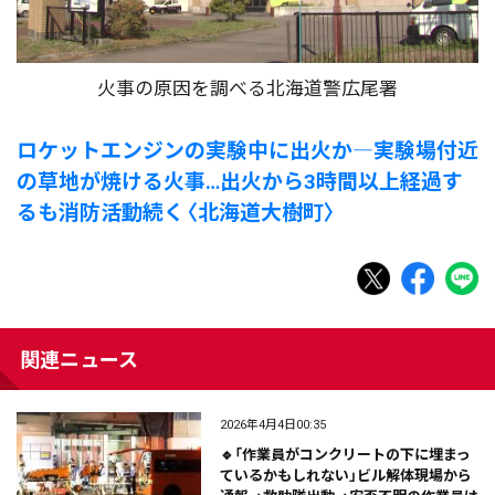
火事の原因を調べる北海道警広尾署
ロケットエンジンの実験中に出火か―実験場付近
の草地が焼ける火事…出火から3時間以上経過す
るも消防活動続く〈北海道大樹町〉
関連ニュース
2026年4月4日00:35
🔹「作業員がコンクリートの下に埋まっ
ているかもしれない」ビル解体現場から