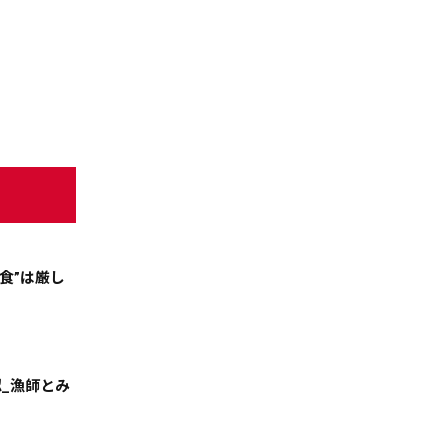
天気
コラム・特集
食”は厳し
絞る
_漁師とみ