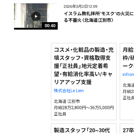
2026年3月2日12:09
イスラム教礼拝所"モスク"の火災
る不審火〈北海道江別市〉
00:40
コスメ・化粧品の製造・充
月給
填スタッフ・資格取得支
枠/
援「正社員」地元定着希
ーク
望・有給消化率高い/キャ
infr
リアアップ支援
北海道
株式会社Le Lien
月給2
正社
北海道 江別市
月給28万2,800円～36万5,000円
正社員
製造スタッフ「20~30代
27