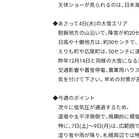
天体ショーが見られるのは、日本海
◆あさって4日(水)の大雪エリア
胆振地方の山沿いで、降雪が約20セ
日高や十勝地方は、約30センチで、
えりも町や広尾町は、50センチに
昨年12月14日と同様の大雪になる
交通影響や着雪停電、農業用ハウ
気を付けて下さい。早めの対策が良
◆今週のポイント
次々に低気圧が通過するため、
道南や太平洋側側で、周期的に積雪
配信日
きのう
08月05日
特に、7日(土)～9日(月)は、広範
湿り雪や雨が降り、札幌周辺では特に