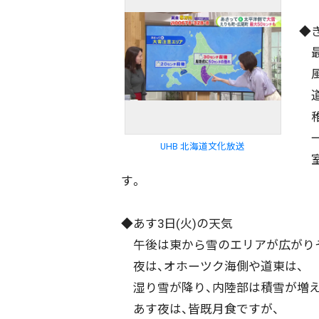
◆
最
風
道
稚
一
UHB 北海道文化放送
室
す。
◆あす3日(火)の天気
午後は東から雪のエリアが広がり
夜は、オホーツク海側や道東は、
湿り雪が降り、内陸部は積雪が増え
あす夜は、皆既月食ですが、