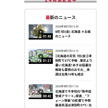
最新のニュース
2026年8月7日12:30
8月7日(金) 北海道 ＃お昼
01:43
のニュース
2026年8月7日12:10
【北海道の天気 7日(金)】津
01:31
別町で37℃予報…東京より
暑い北海道！あすは猛暑日
解放も雷雨のおそれ＿来
週は台風15号も接近
2026年8月7日11:55
北海道で今季初の「熱中症
00:42
警戒アラート」発表＿“フ
ェーン現象”の影響で予想
最高気温は津別町37℃・北