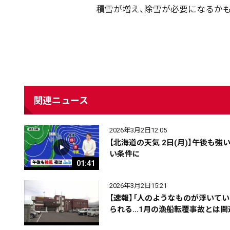
積雪が増え、除雪が必要になるかも
カテゴリ
事件・事故
社会
エリア
道北
道央
道南
関連ニュース
期間を絞る
2026年3月2日12:05
【北海道の天気 2日(月)】午後も
い条件に
01:41
カテゴリで絞る
2026年3月2日15:21
【速報】「人のようなものが浮いて
られる...1月の漁船転覆事故とは