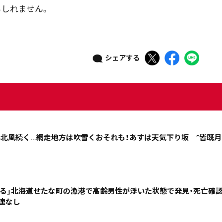
しれません。
政治
道内経済
くらし・医療
エンタメ・スポーツ
道東
全道
道外
シェアする
絞り込み検索
強い北風続く…網走地方は吹雪くおそれも！あすは天気下り坂 ”皆既月
~
地域で絞る
キーワードで
いる」北海道せたな町の漁港で高齢男性が浮いた状態で発見・死亡確認
関連なし