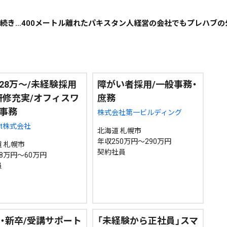
検索
に続き…400メートル離れたパキスタン人経営の会社でもプレハブの
28万～/未経験採用
障がい者採用/一般事務・
研修充実/オフィスワ
庶務
事務
株式会社第一ビルディング
ont株式会社
北海道 札幌市
年収250万円～290万円
 札幌市
契約社員
8万円～60万円
員
卒・新卒/受講サポート
「未経験から正社員」スマ