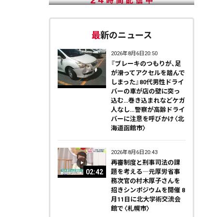
最新のニュース
2026年8月6日20:50
『ブレーキのつもりが、足
が滑ってアクセルを踏んで
しまった』80代男性ドライ
バーの車が店の壁に突っ
込む…巻き込まれなどケガ
人なし…警察が高齢ドライ
バーに注意を呼びかけ〈北
海道函館市〉
2026年8月6日20:43
再審制度と刑事司法の課
02:42
題を考える―元厚労省事
務次官の村木厚子さんを
招きシンポジウムを開催 8
月11日に北大学術交流会
館で〈札幌市〉