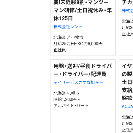
業!未経験8割・マンツー
チカ
マン研修/土日祝休み・年
株式会
休125日
北海道
株式会社レント
月給3
正社
北海道 苫小牧市
月給25万円～34万8,000円
正社員
用務・送迎/昼食ドライバ
イヤ
ー・ドライバー/配達員
の製
土日
デイサービスきずな旭ヶ丘
支給
北海道 札幌市
験歓
時給1,200円～
アルバイト・パート
AQU
北海道
月給3
正社