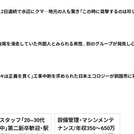
道東
全道
道外
か…2日連続で水辺にクマ―地元の人も驚き「この時に目撃するのは珍
絞り込み検索
最後尾を滑走していた外国人とみられる男性…別のグループが発見し
~
地域で絞る
キーワードで
「我々は正義を貫く」工事中断を求められた日本エコロジーが釧路市に
検索
スタッフ「20~30代
設備管理・マシンメンテ
中」第二新卒歓迎・駅
ナンス/年収350～650万