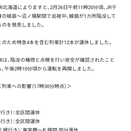
北海道によりますと、2月26日午前11時20分頃、JR千
線の植苗～沼ノ端駅間で巡視中、線路が1カ所陥没して
るのを発見しました。
のため特急4本を含む列車計12本が運休しました。
Rは、陥没の補修と点検を行い安全が確認されたこと
ら、午後2時10分頃から運転を再開しました。
列車への影響（17時30分時点）＞
函館行き）：全区間運休
札幌行き）：全区間運休
発 札幌行き）：東室蘭〜札幌間 部分運休