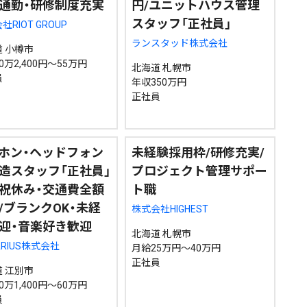
通勤・研修制度充実
円/ユニットハウス管理
スタッフ「正社員」
社RIOT GROUP
ランスタッド株式会社
 小樽市
0万2,400円～55万円
北海道 札幌市
員
年収350万円
正社員
ホン・ヘッドフォン
未経験採用枠/研修充実/
造スタッフ「正社員」
プロジェクト管理サポー
祝休み・交通費全額
ト職
/ブランクOK・未経
株式会社HIGHEST
迎・音楽好き歓迎
北海道 札幌市
ARIUS株式会社
月給25万円～40万円
正社員
 江別市
0万1,400円～60万円
員