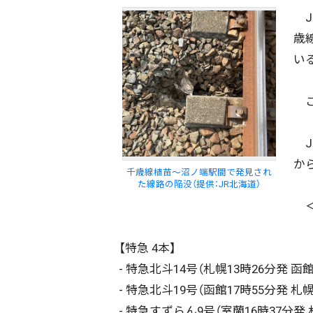
JR
歳
い
こ
J
か
千歳線植苗～沼ノ端駅間で発見され
た線路の陥没（提供：JR北海道）
＜
【特急 4本】
- 特急北斗14号（札幌13時26分発 
- 特急北斗19号（函館17時55分発 
- 特急すずらん9号（室蘭16時37分