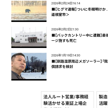
エリア
道北
道央
道南
2026年2月24日16:14
🟥【ヒグマ速報】ついに冬眠明け
道根室市＞
2026年2月2日21:30
🟥【バックカントリー中に遭難】
期間を絞る
ージ施すも死亡
2026年1月19日14:30
カテゴリで絞る
🟥【釧路湿原周辺メガソーラー】
償請求を検討
法人ルート営業/事務経
製造
験活かせる東証上場企
活躍