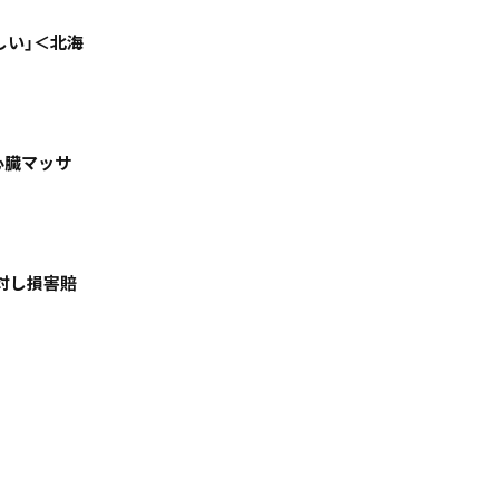
しい」＜北海
心臓マッサ
絞る
対し損害賠