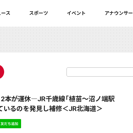
ュース
スポーツ
イベント
アナウンサー
12本が運休―JR千歳線「植苗～沼ノ端駅
ているのを発見し補修＜JR北海道＞