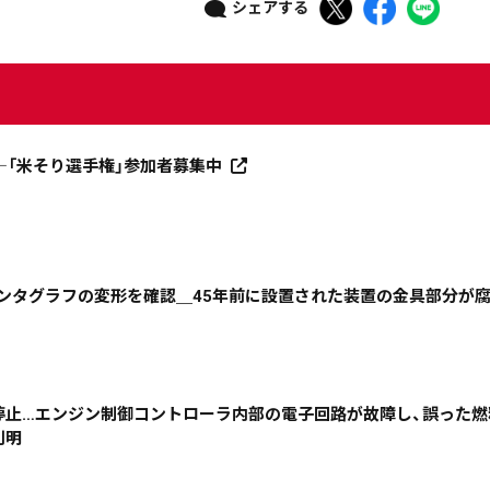
シェアする
―「米そり選手権」参加者募集中
ニュース記事を探す
でパンタグラフの変形を確認＿45年前に設置された装置の金具部分が
08月03日
08月02日
08月01日
07月31日
政治
道内経済
くらし・医療
エンタメ・スポーツ
停止…エンジン制御コントローラ内部の電子回路が故障し、誤った
判明