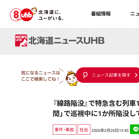
番組情報
ニ
ニュース記事を探す
『線路陥没』で特急含む列車
間」で巡視中に1か所陥没し
事件・事故
社会
2026年2月26日15:45