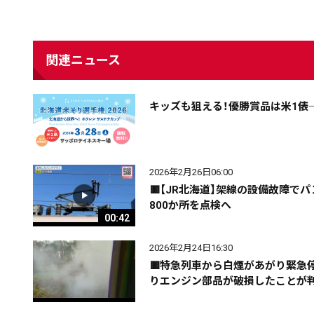
関連ニュース
キッズも狙える！優勝賞品は米1俵
2026年2月26日06:00
🟥【JR北海道】架線の設備故障
800か所を点検へ
配信日
きのう
08月04日
00:42
2026年2月24日16:30
カテゴリ
事件・事故
社会
🟥特急列車から白煙があがり緊急
りエンジン部品が破損したことが