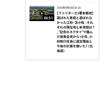
2026年8月6日20:20
【ファイターズ2軍本拠地】
06:51
選ばれた恵庭と選ばれな
かった江別・苫小牧…それ
ぞれの現在地と未来図は？
_”記念のネクタイ”で臨ん
だ発表会見から1か月_小
林執行役員に選定理由と
今後の計画を聞いた！〈北
海道〉