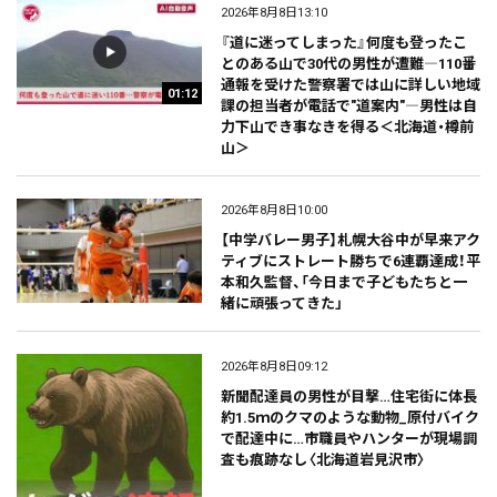
2026年8月8日13:10
『道に迷ってしまった』何度も登ったこ
とのある山で30代の男性が遭難―110番
通報を受けた警察署では山に詳しい地域
01:12
課の担当者が電話で"道案内"―男性は自
力下山でき事なきを得る＜北海道・樽前
山＞
2026年8月8日10:00
【中学バレー男子】札幌大谷中が早来アク
ティブにストレート勝ちで6連覇達成！平
本和久監督、「今日まで子どもたちと一
緒に頑張ってきた」
2026年8月8日09:12
新聞配達員の男性が目撃…住宅街に体長
約1.5ｍのクマのような動物_原付バイク
で配達中に…市職員やハンターが現場調
査も痕跡なし〈北海道岩見沢市〉