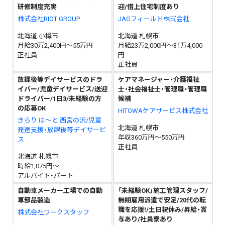
研修制度充実
迎/借上住宅制度あり
株式会社RIOT GROUP
JAGフィールド株式会社
北海道 小樽市
北海道 札幌市
月給30万2,400円～55万円
月給23万2,000円～31万4,000
正社員
円
正社員
放課後等デイサービスのドラ
ケアマネージャー・介護福祉
イバー/児童デイサービス/送迎
士・社会福祉士・管理職・管理職
ドライバー/1日3/未経験の方
候補
の応募OK
HITOWAケアサービス株式会社
きらり は～と 西宮の沢/児童
北海道 札幌市
発達支援・放課後等デイサービ
年収360万円～550万円
ス
正社員
北海道 札幌市
時給1,075円～
アルバイト・パート
自動車メーカー工場での自動
「未経験OK」施工管理スタッフ/
車部品製造
無期雇用派遣で安定/20代の転
職を応援!/土日祝休み/昇給・賞
株式会社ワークスタッフ
与あり/社員寮あり