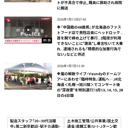
トが不具合で停止_職員に救助され病院
に搬送
2026年1月11日07:40
🔷『中国籍の48歳男』が北海道のファス
トフード店で男性店員にヘッドロック…
首を腕で締め上げて暴行…2階席が利用
01:25
できないことに"激高"し暴言吐いて大暴
れ…逮捕されるも「積極的な加害行為で
ない」などと供述
2026年1月7日15:30
🔷嵐の解散ライブ・Vaundyのドームツ
アーにあわせ『臨時特急』運転へ―JR北
海道＜札幌→旭川間＞でコンサート後
の"深夜便"を特別運行！3月13、14、15、28
日の4日間
製造スタッフ「20~30代活躍
土木施工管理/公共事業/国土交
中」第二新卒歓迎・駅チカ通勤・
通省/直轄工事/U・I・Jターン歓