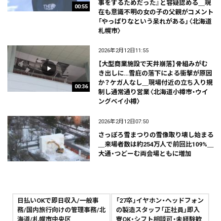
事をするためだった』と容疑認める＿現
00:55
在も意識不明の女の子の父親がコメント
「やっぱりなという呆れがある」〈北海道
札幌市〉
2026年2月12日11:55
【大型商業施設で天井崩落】骨組みがむ
き出しに…雪庇の落下による衝撃が原因
か？ケガ人なし＿現場付近の立ち入り規
00:36
制し通常通り営業〈北海道小樽市・ウイ
ングベイ小樽〉
2026年2月12日07:50
さっぽろ雪まつりの雪像取り壊し始まる
＿来場者数は約254万人で前回比109%＿
大通・つどーむ両会場ともに増加
日払いOKで即日収入/一般事
「27卒」イヤホン・ヘッドフォン
務/国内旅行向けの管理事務/北
の製造スタッフ「正社員」即入
海道/札幌市中央区
寮OK・シフト相談可・未経験歓