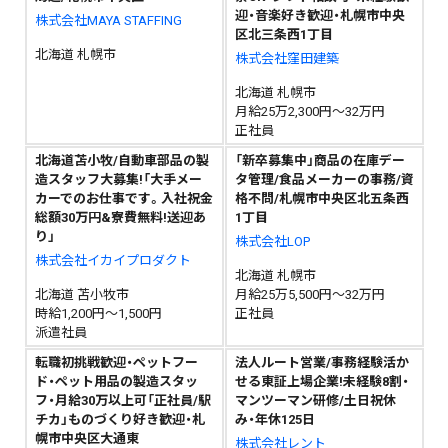
迎・音楽好き歓迎・札幌市中央
株式会社MAYA STAFFING
区北三条西1丁目
北海道 札幌市
株式会社窪田建築
北海道 札幌市
月給25万2,300円～32万円
正社員
北海道苫小牧/自動車部品の製
「新卒募集中」商品の在庫デー
造スタッフ大募集!「大手メー
タ管理/食品メーカーの事務/資
カーでのお仕事です。入社祝金
格不問/札幌市中央区北五条西
総額30万円&寮費無料!送迎あ
1丁目
り」
株式会社LOP
株式会社イカイプロダクト
北海道 札幌市
北海道 苫小牧市
月給25万5,500円～32万円
時給1,200円～1,500円
正社員
派遣社員
転職初挑戦歓迎・ペットフー
法人ルート営業/事務経験活か
ド・ペット用品の製造スタッ
せる東証上場企業!未経験8割・
フ・月給30万以上可「正社員/駅
マンツーマン研修/土日祝休
チカ」ものづくり好き歓迎・札
み・年休125日
幌市中央区大通東
株式会社レント