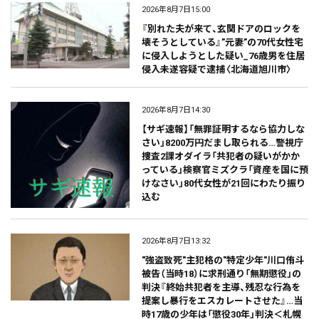
2026年8月7日15:00
『別れた夫が来て、玄関ドアのロックを
壊そうとしている』”元妻”の70代女性宅
に侵入しようとした疑い_76歳男を住居
侵入未遂容疑で逮捕〈北海道旭川市〉
2026年8月7日14:30
【サギ速報】「無罪証明するなら協力しな
さい」8200万円だまし取られる…警視庁
捜査2課オダイラ「共犯者の疑いがかか
っている」検察官ミズクラ「資産を国に預
けなさい」80代女性が21回にわたり振り
込む
2026年8月7日13:32
"強盗致死"主犯格の"特定少年"川口侑斗
被告（当時18）に求刑通り「無期懲役」の
判決『終始共犯者を主導、残忍な行為を
提案し暴行をエスカレートさせた』…当
時17歳の少年は「懲役30年」判決＜札幌