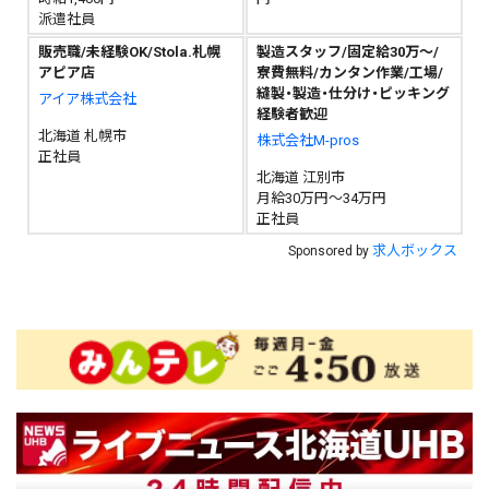
派遣社員
販売職/未経験OK/Stola.札幌
製造スタッフ/固定給30万～/
アピア店
寮費無料/カンタン作業/工場/
縫製・製造・仕分け・ピッキング
アイア株式会社
経験者歓迎
北海道 札幌市
株式会社M-pros
正社員
北海道 江別市
月給30万円～34万円
正社員
求人ボックス
Sponsored by