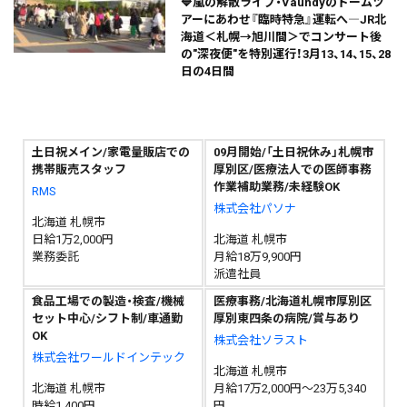
🔷嵐の解散ライブ・Vaundyのドームツ
アーにあわせ『臨時特急』運転へ―JR北
海道＜札幌→旭川間＞でコンサート後
の"深夜便"を特別運行！3月13、14、15、28
日の4日間
土日祝メイン/家電量販店での
09月開始/「土日祝休み」札幌市
携帯販売スタッフ
厚別区/医療法人での医師事務
作業補助業務/未経験OK
RMS
株式会社パソナ
北海道 札幌市
日給1万2,000円
北海道 札幌市
業務委託
月給18万9,900円
派遣社員
食品工場での製造・検査/機械
医療事務/北海道札幌市厚別区
セット中心/シフト制/車通勤
厚別東四条の病院/賞与あり
OK
株式会社ソラスト
株式会社ワールドインテック
北海道 札幌市
北海道 札幌市
月給17万2,000円～23万5,340
時給1,400円
円