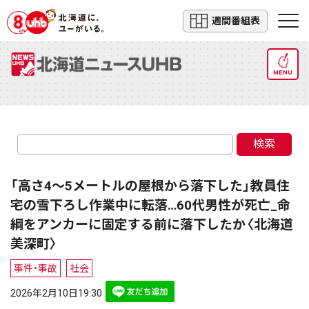
週間番組表
MENU
検索
「高さ4～5メートルの屋根から落下した」教員住
宅の雪下ろし作業中に転落…60代男性が死亡_命
綱をアンカーに固定する前に落下したか〈北海道
美深町〉
事件・事故
社会
2026年2月10日19:30