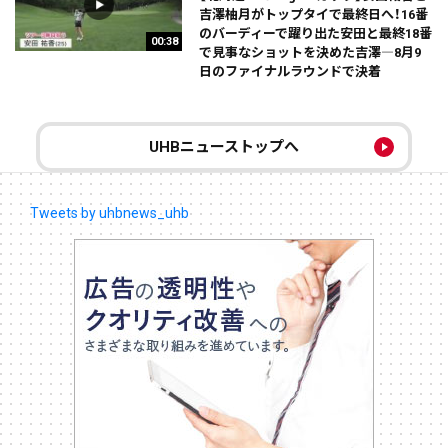
吉澤柚月がトップタイで最終日へ！16番
のバーディーで躍り出た安田と最終18番
00:38
で見事なショットを決めた吉澤―8月9
日のファイナルラウンドで決着
UHBニューストップへ
Tweets by uhbnews_uhb