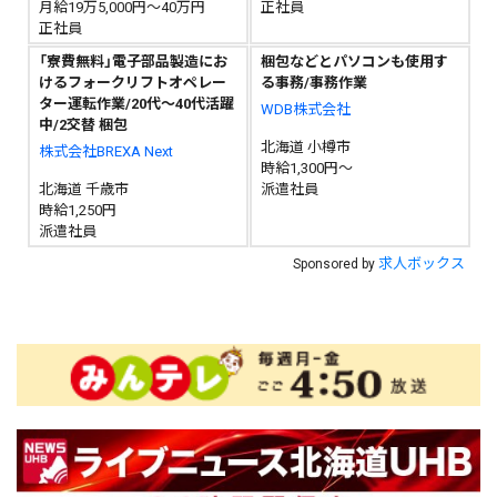
月給19万5,000円～40万円
正社員
正社員
「寮費無料」電子部品製造にお
梱包などとパソコンも使用す
けるフォークリフトオペレー
る事務/事務作業
ター運転作業/20代～40代活躍
WDB株式会社
中/2交替 梱包
北海道 小樽市
株式会社BREXA Next
時給1,300円～
北海道 千歳市
派遣社員
時給1,250円
派遣社員
求人ボックス
Sponsored by