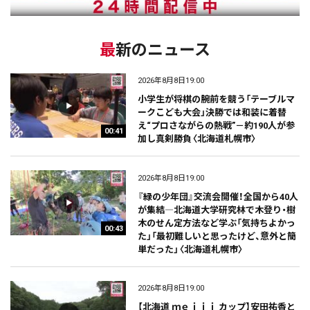
最新のニュース
2026年8月8日19:00
小学生が将棋の腕前を競う「テーブルマ
ークこども大会」決勝では和装に着替
え“プロさながらの熱戦”－約190人が参
00:41
加し真剣勝負〈北海道札幌市〉
2026年8月8日19:00
『緑の少年団』交流会開催！全国から40人
が集結―北海道大学研究林で木登り・樹
木のせん定方法など学ぶ「気持ちよかっ
00:43
た」「最初難しいと思ったけど、意外と簡
単だった」〈北海道札幌市〉
2026年8月8日19:00
【北海道 ｍｅｉｊｉ カップ】安田祐香と