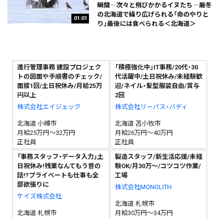
瞬間―次々と飛びかかるイヌたち―厳冬
の北海道で繰り広げられる「命のやりと
01:01
り」最後には食べられる＜北海道＞
進行管理事務 建設プロジェク
「積極強化中」IT事務/20代・30
トの図面や手順書のチェック/
代活躍中/土日祝休み/未経験歓
面接1回/土日祝休み/月給25万
迎/ネイル・髪型服装自由/賞与
円以上
2回
株式会社エイジェック
株式会社リーパス・バディ
北海道 小樽市
北海道 苫小牧市
月給25万円～32万円
月給26万円～40万円
正社員
正社員
「事務スタッフ・データ入力」土
製造スタッフ/新生活応援/未経
日祝休み!残業なんてもう昔の
験OK/月30万～/コツコツ作業/
話!?プライベートも仕事も全
工場
部欲張りに
株式会社MONOLITH
ケイズ株式会社
北海道 札幌市
北海道 札幌市
月給30万円～34万円