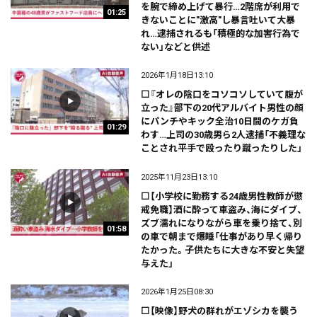
を腕で締め上げて暴行…2階席が利用で
01:25
きないことに"激高"し暴言吐いて大暴
れ…逮捕されるも「積極的な加害行為で
ない」などと供述
2026年1月18日13:10
⬜『オレの陰口をコソコソしていて腹が
立った』部下の20代アルバイト男性の顔
にパンチやキック全治10日間のケガ負
01:29
わす…上司の30歳男ら2人逮捕「不義理な
ことされ平手で殴ったり蹴ったりした」
2025年11月23日13:10
⬜【小学校に勤務する24歳男性教師が懲
戒免職】酒に酔って車盗み、海にダイブ、
ズブ濡れになりながら車を乗り捨て、別
01:58
の車で朝まで爆睡「仕事があり早く帰り
たかった。子供たちに大きな不安と失望
与えた」
2026年1月25日08:30
⬜【映像】野犬の群れがエゾシカを襲う