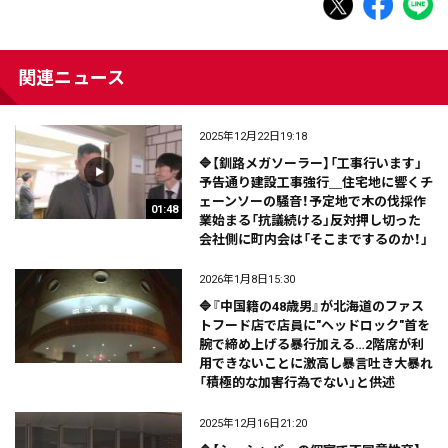
関連ニュース
2025年12月22日19:18
🔷【釧路メガソーラー】「工事行います」
予告通り建設工事強行＿住宅地に響くチ
ェーンソーの騒音！予定地で木の伐採作
01:48
業始まる「抗議続ける」反対押し切った
会社側に町内会は「そこまでするのか！」
2026年1月8日15:30
🔷『中国籍の48歳男』が北海道のファス
トフード店で店員に"ヘッドロック"首を
腕で締め上げる暴行加える…2階席が利
用できないことに激高し暴言吐き大暴れ
「積極的な加害行為でない」と供述
2025年12月16日21:20