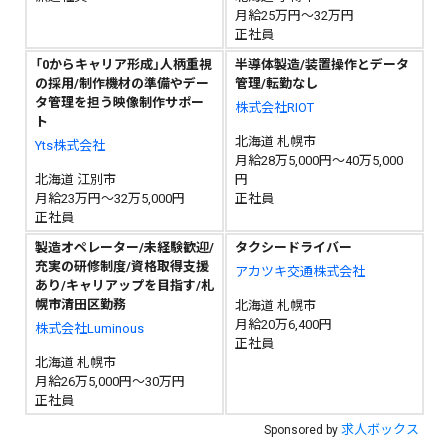
月給25万円～32万円
正社員
「0からキャリア形成」人柄重視
半導体製造/装置操作とデータ
の採用/制作機材の準備やデー
管理/転勤なし
タ管理を担う映像制作サポー
株式会社RIOT
ト
北海道 札幌市
Yts株式会社
月給28万5,000円～40万5,000
北海道 江別市
円
月給23万円～32万5,000円
正社員
正社員
製造オペレーター/未経験歓迎/
タクシードライバー
充実の研修制度/資格取得支援
アカツキ交通株式会社
あり/キャリアップを目指す/札
幌市清田区勤務
北海道 札幌市
月給20万6,400円
株式会社Luminous
正社員
北海道 札幌市
月給26万5,000円～30万円
正社員
求人ボックス
Sponsored by