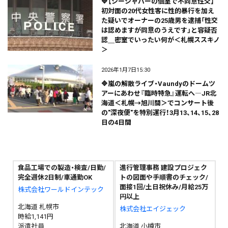
🔷【シーシャバーの個室で不同意性交】
初対面の20代女性客に性的暴行を加え
た疑いでオーナーの25歳男を逮捕「性交
は認めますが同意のうえです」と容疑否
認＿密室でいったい何が＜札幌ススキノ
＞
2026年1月7日15:30
🔷嵐の解散ライブ・Vaundyのドームツ
アーにあわせ『臨時特急』運転へ―JR北
海道＜札幌→旭川間＞でコンサート後
の"深夜便"を特別運行！3月13、14、15、28
日の4日間
食品工場での製造・検査/日勤/
進行管理事務 建設プロジェク
完全週休2日制/車通勤OK
トの図面や手順書のチェック/
面接1回/土日祝休み/月給25万
株式会社ワールドインテック
円以上
北海道 札幌市
株式会社エイジェック
時給1,141円
派遣社員
北海道 小樽市