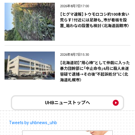
2026年8月7日17:00
【ヒグマ速報】トウモロコシ約100本食い
荒らす！付近には足跡も_市が看板を設
置_箱わなの設置も検討〈北海道函館市〉
2026年8月7日15:30
【北海道初】"用心棒"として仲裁に入った
暴力団幹部に「中止命令」6月に殺人未遂
容疑で逮捕→その後"不起訴処分"に〈北
海道札幌市〉
UHBニューストップへ
Tweets by uhbnews_uhb