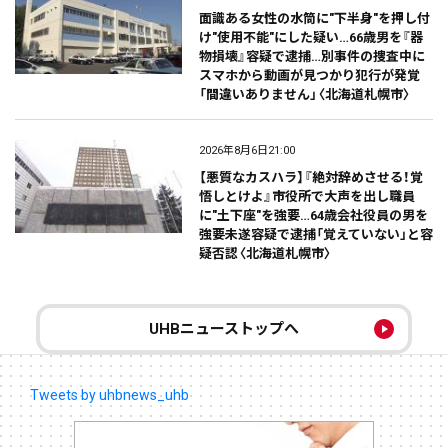
面識ある女性の水筒に"下半身"を押し付
け"使用不能"にした疑い…66歳男を『器
物損壊』容疑で逮捕…別事件の捜査中に
スマホから動画が見つかり犯行が発覚
「間違いありません」〈北海道札幌市〉
2026年8月6日21:00
【悪質なカスハラ】『絶対辞めさせる！覚
悟しとけよ』市役所で大声を出し職員
に"土下座"を強要…64歳会社役員の男を
強要未遂容疑で逮捕「覚えていない」と容
疑否認〈北海道札幌市〉
UHBニューストップへ
Tweets by uhbnews_uhb