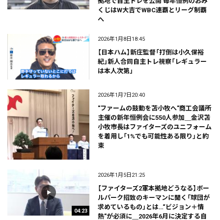
拠地で自主トレを公開 毎年恒例のおみ
くじはW大吉でWBC連覇とリーグ制覇
へ
2026年1月8日18:45
【日本ハム】新庄監督「打倒は小久保裕
紀」新人合同自主トレ視察「レギュラー
は本人次第」
2026年1月7日20:40
″ファームの鼓動を苫小牧へ″商工会議所
主催の新年恒例会に550人参加＿金沢苫
小牧市長はファイターズのユニフォーム
を着用し「1%でも可能性ある限り」と約
束
2026年1月5日21:25
【ファイターズ2軍本拠地どうなる】ボー
ルパーク招致のキーマンに聞く「球団が
求めているもの」とは…“ビジョン＋情
04:23
熱”が必須に＿2026年6月に決定する自