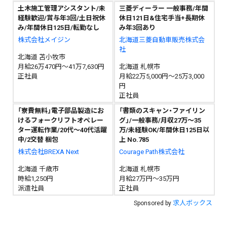
土木施工管理アシスタント/未
三菱ディーラー 一般事務/年間
経験歓迎/賞与年3回/土日祝休
休日121日&住宅手当+長期休
み/年間休日125日/転勤なし
み年3回あり
株式会社メイジン
北海道三菱自動車販売株式会
社
北海道 苫小牧市
月給26万470円～41万7,630円
北海道 札幌市
正社員
月給22万5,000円～25万3,000
円
正社員
「寮費無料」電子部品製造にお
「書類のスキャン・ファイリン
けるフォークリフトオペレー
グ」/一般事務/月収27万～35
ター運転作業/20代～40代活躍
万/未経験OK/年間休日125日以
中/2交替 梱包
上 No.785
株式会社BREXA Next
Courage Path株式会社
北海道 千歳市
北海道 札幌市
時給1,250円
月給27万円～35万円
派遣社員
正社員
求人ボックス
Sponsored by