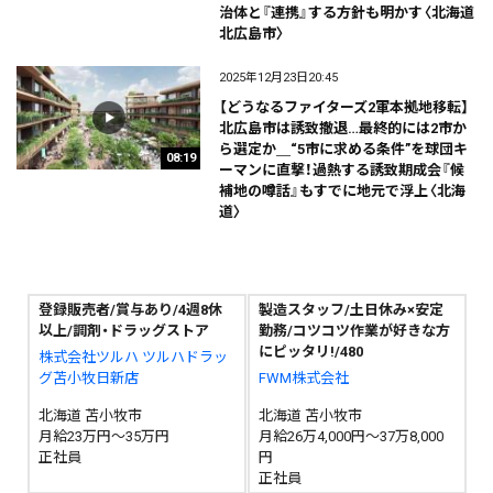
治体と『連携』する方針も明かす〈北海道
北広島市〉
2025年12月23日20:45
【どうなるファイターズ2軍本拠地移転】
北広島市は誘致撤退…最終的には2市か
ら選定か＿“5市に求める条件”を球団キ
08:19
ーマンに直撃！過熱する誘致期成会『候
補地の噂話』もすでに地元で浮上〈北海
道〉
登録販売者/賞与あり/4週8休
製造スタッフ/土日休み×安定
以上/調剤・ドラッグストア
勤務/コツコツ作業が好きな方
にピッタリ!/480
株式会社ツルハ ツルハドラッ
グ苫小牧日新店
FWM株式会社
北海道 苫小牧市
北海道 苫小牧市
月給23万円～35万円
月給26万4,000円～37万8,000
正社員
円
正社員