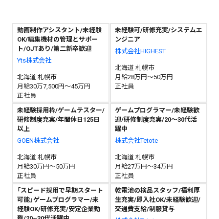
動画制作アシスタント/未経験
未経験可/研修充実/システムエ
OK/編集機材の管理とサポー
ンジニア
ト/OJTあり/第二新卒歓迎
株式会社HIGHEST
Yts株式会社
北海道 札幌市
北海道 札幌市
月給28万円～50万円
月給30万7,500円～45万円
正社員
正社員
未経験採用枠/ゲームテスター/
ゲームプログラマー/未経験歓
研修制度充実/年間休日125日
迎/研修制度充実/20〜30代活
以上
躍中
GOEN株式会社
株式会社Tetote
北海道 札幌市
北海道 札幌市
月給30万円～50万円
月給27万円～34万円
正社員
正社員
「スピード採用で早期スタート
乾電池の検品スタッフ/福利厚
可能」ゲームプログラマー/未
生充実/即入社OK/未経験歓迎/
経験OK/研修充実/安定企業勤
交通費支給/制服貸与
務/20~30代活躍中