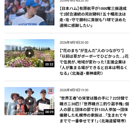
2026年8月9日20:50
【日本ハム】有原航平が1000奪三振達成
で2試合連続の完封勝利！五十幡亮汰は
走・攻・守で勝利に貢献も「1球で決めた
達稀に感謝したい」
2026年8月9日20:00
【”花のまち”が生んだ”人のつながり”】
「以前は草がボーボーでひどかった…」花
で住民が、地域が変わった！支援企業は
03:32
「人が集まる場ができると日本は明るく
なる」〈北海道・東神楽町〉
2026年8月9日19:00
”世界王者”の栄誉は誰の手に？22分間で
磯ガニ30匹！『世界磯ガニ釣り選手権』個
人の部と団体の部で計133人参加→団体
00:39
優勝した札幌市の家族は…「生まれて今
までで一番幸せです！」〈北海道留萌市〉