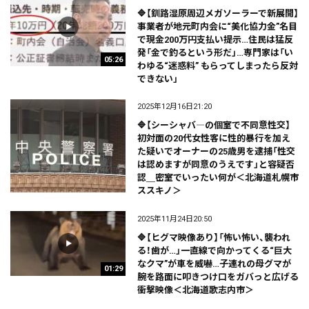
🔷【釧路湿原周辺メガソーラーで新展開】
事業者が地元町内会に“美化協力金”名目
で現金200万円支払い提示…住民は猛反
発「金で釣るという形だ」…専門家は「い
05:26
わゆる“迷惑料” もらってしまったら反対
できない」
2025年12月16日21:20
🔷【シーシャバ―の個室で不同意性交】
初対面の20代女性客に性的暴行を加え
た疑いでオーナーの25歳男を逮捕「性交
は認めますが同意のうえです」と容疑否
認＿密室でいったい何が＜北海道札幌市
ススキノ＞
2025年11月24日20:50
🔷【ヒグマ映像あり】「怖い怖い、襲われ
る！歯が…」一直線で向かってくる“巨大
なクマ”が車を威嚇…子連れの母グマが
01:29
腕を路面に叩きつけ口をガバっと広げる
衝撃映像＜北海道歌志内市＞