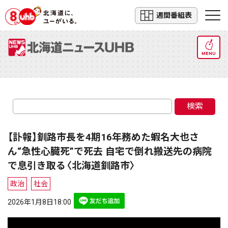
週間番組表
MENU
検索
【訃報】釧路市長を4期16年務めた蝦名大也さ
ん“急性心臓死”で死去 自宅で倒れ搬送先の病院
で息引き取る〈北海道釧路市〉
政治
社会
2026年1月8日18:00