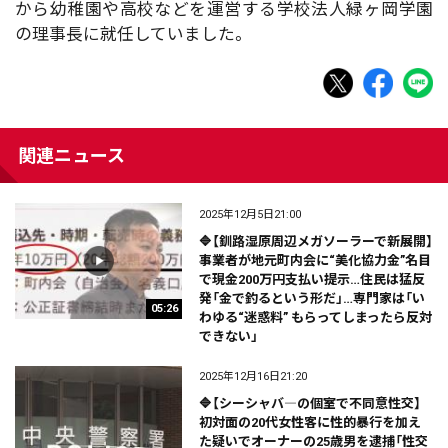
から幼稚園や高校などを運営する学校法人緑ヶ岡学園
の理事長に就任していました。
関連ニュース
2025年12月5日21:00
🔷【釧路湿原周辺メガソーラーで新展開】
事業者が地元町内会に“美化協力金”名目
で現金200万円支払い提示…住民は猛反
発「金で釣るという形だ」…専門家は「い
05:26
わゆる“迷惑料” もらってしまったら反対
できない」
2025年12月16日21:20
🔷【シーシャバ―の個室で不同意性交】
初対面の20代女性客に性的暴行を加え
た疑いでオーナーの25歳男を逮捕「性交