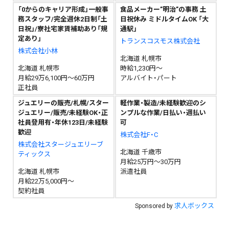
「0からのキャリア形成」一般事
食品メーカー”明治”の事務 土
務スタッフ/完全週休2日制「土
日祝休み ミドルタイムOK 「大
日祝」/寮社宅家賃補助あり「規
通駅」
定あり」
トランスコスモス株式会社
株式会社小林
北海道 札幌市
北海道 札幌市
時給1,230円～
月給29万6,100円～60万円
アルバイト・パート
正社員
ジュエリーの販売/札幌/スター
軽作業・製造/未経験歓迎のシ
ジュエリー/販売/未経験OK・正
ンプルな作業/日払い・週払い
社員登用有・年休123日/未経験
可
歓迎
株式会社F・C
株式会社スタージュエリーブ
北海道 千歳市
ティックス
月給25万円～30万円
北海道 札幌市
派遣社員
月給22万5,000円～
契約社員
求人ボックス
Sponsored by