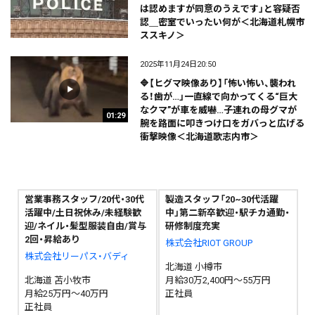
は認めますが同意のうえです」と容疑否
認＿密室でいったい何が＜北海道札幌市
ススキノ＞
2025年11月24日20:50
🔷【ヒグマ映像あり】「怖い怖い、襲われ
る！歯が…」一直線で向かってくる“巨大
なクマ”が車を威嚇…子連れの母グマが
01:29
腕を路面に叩きつけ口をガバっと広げる
衝撃映像＜北海道歌志内市＞
営業事務スタッフ/20代・30代
製造スタッフ「20~30代活躍
活躍中/土日祝休み/未経験歓
中」第二新卒歓迎・駅チカ通勤・
迎/ネイル・髪型服装自由/賞与
研修制度充実
2回・昇給あり
株式会社RIOT GROUP
株式会社リーパス・バディ
北海道 小樽市
北海道 苫小牧市
月給30万2,400円～55万円
月給25万円～40万円
正社員
正社員