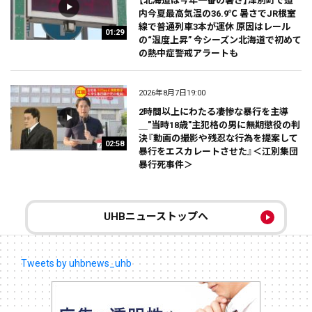
【北海道は今年一番の暑さ】津別町で道
内今夏最高気温の36.9℃ 暑さでJR根室
線で普通列車3本が運休 原因はレール
01:29
の“温度上昇” 今シーズン北海道で初めて
の熱中症警戒アラートも
2026年8月7日19:00
2時間以上にわたる凄惨な暴行を主導
＿"当時18歳"主犯格の男に無期懲役の判
決『動画の撮影や残忍な行為を提案して
02:58
暴行をエスカレートさせた』＜江別集団
暴行死事件＞
UHBニューストップへ
Tweets by uhbnews_uhb