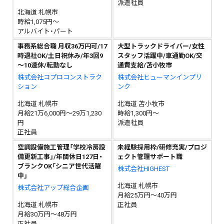
派遣社員
北海道 札幌市
時給1,075円～
アルバイト・パート
事務系総合職 月収36万円可/17
大型トラックドライバー/女性
時退社OK/土日祝休み/年3回9
スタッフ活躍中/車通勤OK/交
～10連休/転勤なし
通費支給/苫小牧市
株式会社コプロコンストラク
株式会社ヒューマンインプリ
ション
ンク
北海道 札幌市
北海道 苫小牧市
月給21万6,000円～29万1,230
時給1,300円～
円
派遣社員
正社員
空調設備施工管理「学校冷房設
未経験採用枠/研修充実/プロジ
備更新工事」/年間休日127日・
ェクト管理サポート職
ブランクOK「シニア世代活躍
株式会社HIGHEST
中」
北海道 札幌市
株式会社アップ総合企画
月給25万円～40万円
北海道 札幌市
正社員
月給30万円～48万円
正社員