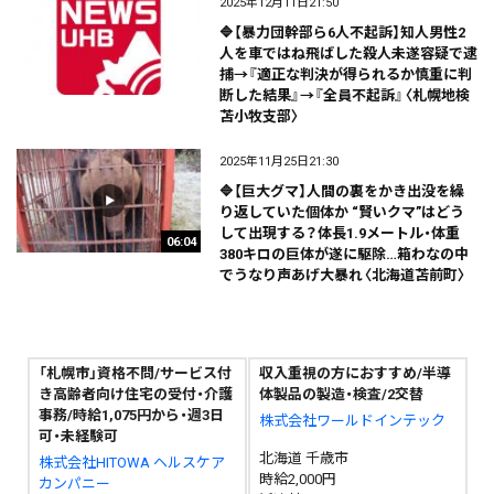
2025年12月11日21:50
🔷【暴力団幹部ら6人不起訴】知人男性2
人を車ではね飛ばした殺人未遂容疑で逮
捕→『適正な判決が得られるか慎重に判
断した結果』→『全員不起訴』〈札幌地検
苫小牧支部〉
2025年11月25日21:30
🔷【巨大グマ】人間の裏をかき出没を繰
り返していた個体か “賢いクマ”はどう
して出現する？体長1.9メートル・体重
06:04
380キロの巨体が遂に駆除…箱わなの中
でうなり声あげ大暴れ〈北海道苫前町〉
「札幌市」資格不問/サービス付
収入重視の方におすすめ/半導
き高齢者向け住宅の受付・介護
体製品の製造・検査/2交替
事務/時給1,075円から・週3日
株式会社ワールドインテック
可・未経験可
北海道 千歳市
株式会社HITOWA ヘルスケア
時給2,000円
カンパニー