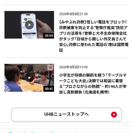
2026年8月8日21:00
【みやぶれ詐欺】怪しい電話をブロック！
詐欺被害を防止する"警察庁推奨"防犯ア
プリの活用を！警察と大手生命保険会社
03:59
がタッグ「日頃から親しい外交員さんで
安心」詐欺に使われた電話の7割は国際電
話
2026年8月8日19:00
小学生が将棋の腕前を競う「テーブルマ
ークこども大会」決勝では和装に着替
え“プロさながらの熱戦”－約190人が参
00:41
加し真剣勝負〈北海道札幌市〉
UHBニューストップへ