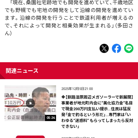
「現在、桑園社宅跡地でも開発を進めていて、千歳地区
でも野幌でも宅地の開発をして沿線の開発を進めてい
ます。沿線の開発を行うことで鉄道利用者が増えるの
で、それによって開発と相乗効果が生まれる」（多田さ
ん）
関連ニュース
2025年12月5日21:00
🔷【釧路湿原周辺メガソーラーで新展開】
事業者が地元町内会に“美化協力金”名目
で現金200万円支払い提示…住民は猛反
発「金で釣るという形だ」…専門家は「い
05:26
わゆる“迷惑料” もらってしまったら反対
できない」