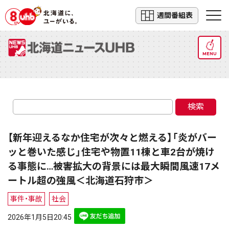
週間番組表
MENU
検索
【新年迎えるなか住宅が次々と燃える】「炎がバー
ッと巻いた感じ」住宅や物置11棟と車2台が焼け
る事態に…被害拡大の背景には最大瞬間風速17メ
ートル超の強風＜北海道石狩市＞
事件・事故
社会
2026年1月5日20:45