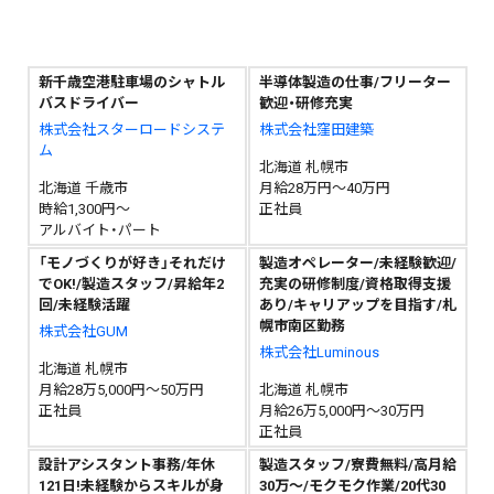
新千歳空港駐車場のシャトル
半導体製造の仕事/フリーター
バスドライバー
歓迎・研修充実
株式会社スターロードシステ
株式会社窪田建築
ム
北海道 札幌市
北海道 千歳市
月給28万円～40万円
時給1,300円～
正社員
アルバイト・パート
「モノづくりが好き」それだけ
製造オペレーター/未経験歓迎/
でOK!/製造スタッフ/昇給年2
充実の研修制度/資格取得支援
回/未経験活躍
あり/キャリアップを目指す/札
幌市南区勤務
株式会社GUM
株式会社Luminous
北海道 札幌市
月給28万5,000円～50万円
北海道 札幌市
正社員
月給26万5,000円～30万円
正社員
設計アシスタント事務/年休
製造スタッフ/寮費無料/高月給
121日!未経験からスキルが身
30万〜/モクモク作業/20代30