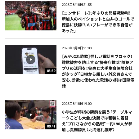
2026年8月8日21:55
【コンサドーレ】5年ぶりの開幕戦勝利！
新加入のペイショットと白井のゴールで
徳島に快勝「いいプレーができる自信が
あった」
2026年8月8日21:00
【みやぶれ詐欺】怪しい電話をブロック！
詐欺被害を防止する"警察庁推奨"防犯ア
プリの活用を！警察と大手生命保険会社
03:59
がタッグ「日頃から親しい外交員さんで
安心」詐欺に使われた電話の7割は国際電
話
2026年8月8日19:00
小学生が将棋の腕前を競う「テーブルマ
ークこども大会」決勝では和装に着替
え“プロさながらの熱戦”－約190人が参
00:41
加し真剣勝負〈北海道札幌市〉