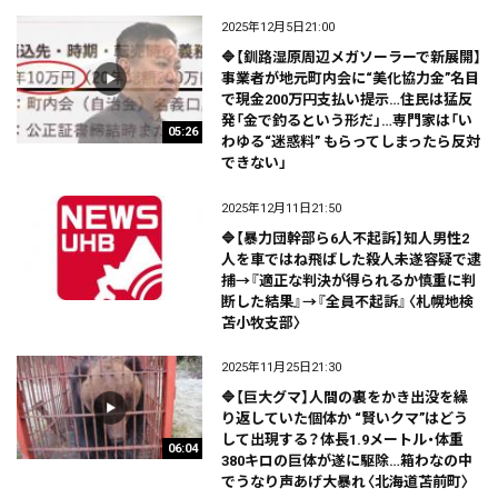
2025年12月5日21:00
🔷【釧路湿原周辺メガソーラーで新展開】
事業者が地元町内会に“美化協力金”名目
で現金200万円支払い提示…住民は猛反
発「金で釣るという形だ」…専門家は「い
05:26
わゆる“迷惑料” もらってしまったら反対
できない」
2025年12月11日21:50
🔷【暴力団幹部ら6人不起訴】知人男性2
人を車ではね飛ばした殺人未遂容疑で逮
捕→『適正な判決が得られるか慎重に判
断した結果』→『全員不起訴』〈札幌地検
苫小牧支部〉
2025年11月25日21:30
🔷【巨大グマ】人間の裏をかき出没を繰
り返していた個体か “賢いクマ”はどう
して出現する？体長1.9メートル・体重
06:04
380キロの巨体が遂に駆除…箱わなの中
でうなり声あげ大暴れ〈北海道苫前町〉