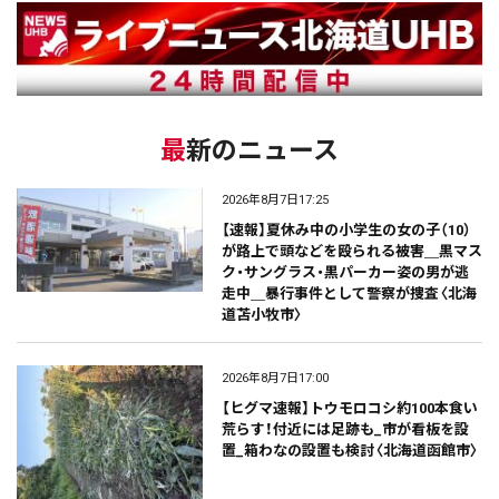
最新のニュース
2026年8月7日17:25
【速報】夏休み中の小学生の女の子（10）
が路上で頭などを殴られる被害＿黒マス
ク・サングラス・黒パーカー姿の男が逃
走中＿暴行事件として警察が捜査〈北海
道苫小牧市〉
2026年8月7日17:00
【ヒグマ速報】トウモロコシ約100本食い
荒らす！付近には足跡も_市が看板を設
置_箱わなの設置も検討〈北海道函館市〉