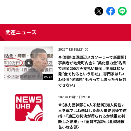
関連ニュース
2025年12月5日21:00
🔷【釧路湿原周辺メガソーラーで新展開】
事業者が地元町内会に“美化協力金”名目
で現金200万円支払い提示…住民は猛反
発「金で釣るという形だ」…専門家は「い
05:26
わゆる“迷惑料” もらってしまったら反対
できない」
2025年12月11日21:50
🔷【暴力団幹部ら6人不起訴】知人男性2
人を車ではね飛ばした殺人未遂容疑で逮
捕→『適正な判決が得られるか慎重に判
断した結果』→『全員不起訴』〈札幌地検
苫小牧支部〉