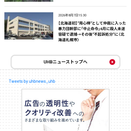
2026年8月7日15:30
【北海道初】"用心棒"として仲裁に入った
暴力団幹部に「中止命令」6月に殺人未遂
容疑で逮捕→その後"不起訴処分"に〈北
海道札幌市〉
UHBニューストップへ
Tweets by uhbnews_uhb