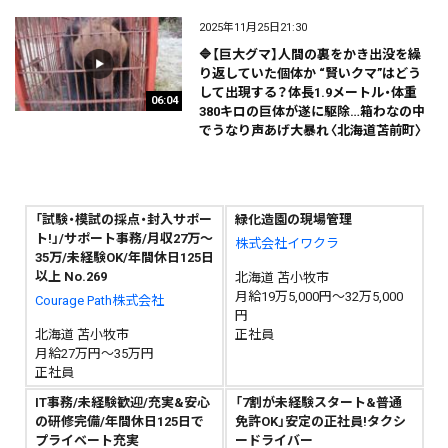
2025年11月25日21:30
🔷【巨大グマ】人間の裏をかき出没を繰
り返していた個体か “賢いクマ”はどう
して出現する？体長1.9メートル・体重
06:04
380キロの巨体が遂に駆除…箱わなの中
でうなり声あげ大暴れ〈北海道苫前町〉
「試験・模試の採点・封入サポー
緑化造園の現場管理
ト!」/サポート事務/月収27万～
株式会社イワクラ
35万/未経験OK/年間休日125日
以上 No.269
北海道 苫小牧市
月給19万5,000円～32万5,000
Courage Path株式会社
円
北海道 苫小牧市
正社員
月給27万円～35万円
正社員
IT事務/未経験歓迎/充実&安心
「7割が未経験スタート&普通
の研修完備/年間休日125日で
免許OK」安定の正社員!タクシ
プライベート充実
ードライバー