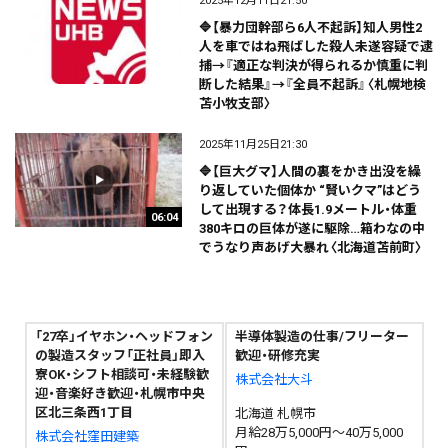
2025年12月11日21:50
🔷【暴力団幹部ら6人不起訴】知人男性2
人を車ではね飛ばした殺人未遂容疑で逮
捕→『適正な判決が得られるか慎重に判
断した結果』→『全員不起訴』〈札幌地検
苫小牧支部〉
2025年11月25日21:30
🔷【巨大グマ】人間の裏をかき出没を繰
り返していた個体か “賢いクマ”はどう
して出現する？体長1.9メートル・体重
06:04
380キロの巨体が遂に駆除…箱わなの中
でうなり声あげ大暴れ〈北海道苫前町〉
「27卒」イヤホン・ヘッドフォン
半導体製造の仕事/フリーター
の製造スタッフ「正社員」即入
歓迎・研修充実
寮OK・シフト相談可・未経験歓
株式会社大斗
迎・音楽好き歓迎・札幌市中央
区北三条西1丁目
北海道 札幌市
月給28万5,000円～40万5,000
株式会社窪田建築