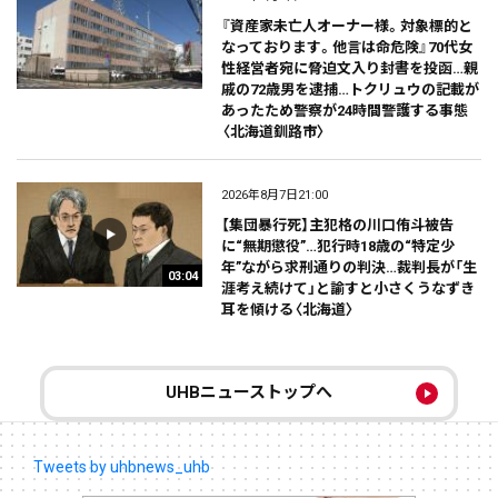
『資産家未亡人オーナー様。対象標的と
なっております。他言は命危険』70代女
性経営者宛に脅迫文入り封書を投函…親
戚の72歳男を逮捕…トクリュウの記載が
あったため警察が24時間警護する事態
〈北海道釧路市〉
2026年8月7日21:00
【集団暴行死】主犯格の川口侑斗被告
に“無期懲役”…犯行時18歳の“特定少
年”ながら求刑通りの判決…裁判長が「生
03:04
涯考え続けて」と諭すと小さくうなずき
耳を傾ける〈北海道〉
UHBニューストップへ
Tweets by uhbnews_uhb