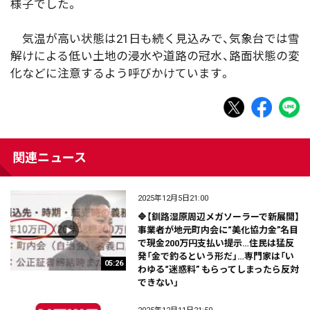
様子でした。
気温が高い状態は21日も続く見込みで、気象台では雪
解けによる低い土地の浸水や道路の冠水、路面状態の変
化などに注意するよう呼びかけています。
関連ニュース
2025年12月5日21:00
🔷【釧路湿原周辺メガソーラーで新展開】
事業者が地元町内会に“美化協力金”名目
で現金200万円支払い提示…住民は猛反
発「金で釣るという形だ」…専門家は「い
05:26
わゆる“迷惑料” もらってしまったら反対
できない」