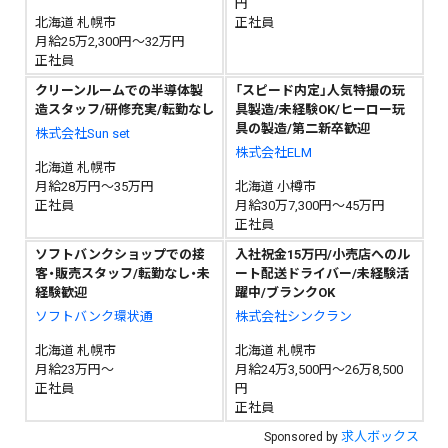
円
北海道 札幌市
正社員
月給25万2,300円～32万円
正社員
クリーンルームでの半導体製
「スピード内定」人気特撮の玩
造スタッフ/研修充実/転勤なし
具製造/未経験OK/ヒーロー玩
具の製造/第二新卒歓迎
株式会社Sun set
株式会社ELM
北海道 札幌市
月給28万円～35万円
北海道 小樽市
正社員
月給30万7,300円～45万円
正社員
ソフトバンクショップでの接
入社祝金15万円/小売店へのル
客・販売スタッフ/転勤なし・未
ート配送ドライバー/未経験活
経験歓迎
躍中/ブランクOK
ソフトバンク環状通
株式会社シンクラン
北海道 札幌市
北海道 札幌市
月給23万円～
月給24万3,500円～26万8,500
正社員
円
正社員
求人ボックス
Sponsored by