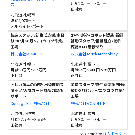
月給20万円～40万円
ス
正社員
北海道 札幌市
時給1,075円～
アルバイト・パート
製造スタッフ/新生活応援/未経
27卒・新卒/ロボット製造・設計
験OK/月30万～/コツコツ作業/
補助スタッフ/部品組立・動作
工場
確認/OJT研修あり
株式会社MONOLITH
株式会社enrich technology
北海道 札幌市
北海道 札幌市
月給30万円～34万円
月給25万6,900円～32万円
正社員
正社員
トレカ商品の検査・出荷補助ス
製造スタッフ/新生活応援/未経
タッフ/人気カード商品の製造
験OK/月30万～/コツコツ作業/
サポート
工場
Courage Path株式会社
株式会社MONOLITH
北海道 小樽市
北海道 札幌市
月給27万円～35万円
月給30万円～34万円
正社員
正社員
求人ボックス
Sponsored by