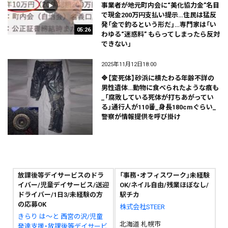
事業者が地元町内会に“美化協力金”名目
で現金200万円支払い提示…住民は猛反
発「金で釣るという形だ」…専門家は「い
05:26
わゆる“迷惑料” もらってしまったら反対
できない」
2025年11月12日18:00
🔷【変死体】砂浜に横たわる年齢不詳の
男性遺体…動物に食べられたような痕も
_「腐敗している死体が打ちあがってい
る」通行人が110番_身長180cmぐらい_
警察が情報提供を呼び掛け
放課後等デイサービスのドラ
「事務・オフィスワーク」未経験
イバー/児童デイサービス/送迎
OK/ネイル自由/残業ほぼなし/
ドライバー/1日3/未経験の方
駅チカ
の応募OK
株式会社STEER
きらり は～と 西宮の沢/児童
北海道 札幌市
発達支援・放課後等デイサービ