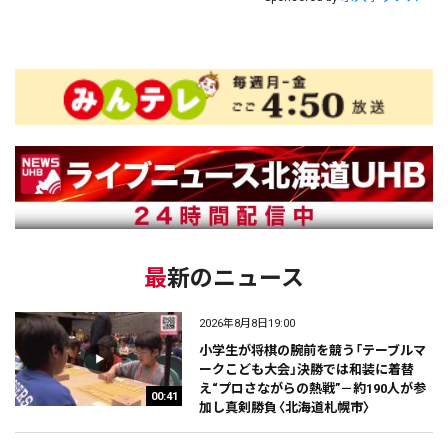
最新のニュース
2026年8月8日19:00
小学生が将棋の腕前を競う「テーブルマ
ークこども大会」決勝では和装に着替
え“プロさながらの熱戦”－約190人が参
00:41
加し真剣勝負〈北海道札幌市〉