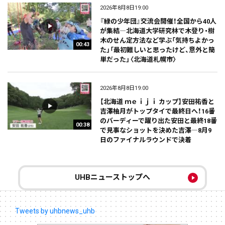
2026年8月8日19:00
『緑の少年団』交流会開催！全国から40人
が集結―北海道大学研究林で木登り・樹
木のせん定方法など学ぶ「気持ちよかっ
00:43
た」「最初難しいと思ったけど、意外と簡
単だった」〈北海道札幌市〉
2026年8月8日19:00
【北海道 ｍｅｉｊｉ カップ】安田祐香と
吉澤柚月がトップタイで最終日へ！16番
のバーディーで躍り出た安田と最終18番
00:38
で見事なショットを決めた吉澤―8月9
日のファイナルラウンドで決着
UHBニューストップへ
Tweets by uhbnews_uhb