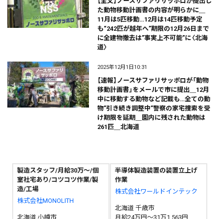
【全文】ノースサファリサッポロが提出し
た動物移動計画書の内容が明らかに＿
11月は5匹移動…12月は14匹移動予定
も“242匹が越年へ”期限の12月26日まで
に全建物撤去は”事実上不可能”に〈北海
道〉
2025年12月1日10:31
【速報】ノースサファリサッポロが「動物
移動計画書」をメールで市に提出＿12月
中に移動する動物など記載も…全ての動
物”引き続き調整中”警察の家宅捜索を受
け期限を延期＿園内に残された動物は
261匹＿北海道
製造スタッフ/月給30万～/個
半導体製造装置の装置立上げ
室社宅あり/コツコツ作業/製
作業
造/工場
株式会社ワールドインテック
株式会社MONOLITH
北海道 千歳市
北海道 小樽市
月給24万円～31万1,563円