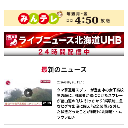
最新のニュース
2026年8月9日13:10
クマ撃退用スプレーが登山中の女子高校
生の顔に…引率者が腰につけたスプレー
が登山道の"枝に引っかかり"誤噴射＿急
01:33
なヒグマ出没に備え「安全装置」を外し
た状態だったことが判明＜北海道・トム
ラウシ山＞