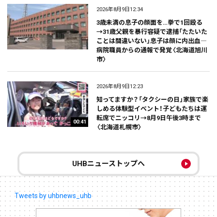
2026年8月9日12:34
3歳未満の息子の顔面を…拳で1回殴る
→31歳父親を暴行容疑で逮捕「たたいた
ことは間違いない」息子は顔に内出血―
病院職員からの通報で発覚〈北海道旭川
市〉
2026年8月9日12:23
知ってますか？「タクシーの日」家族で楽
しめる体験型イベント！子どもたちは運
転席でニッコリ→8月9日午後3時まで
00:41
〈北海道札幌市〉
UHBニューストップへ
Tweets by uhbnews_uhb