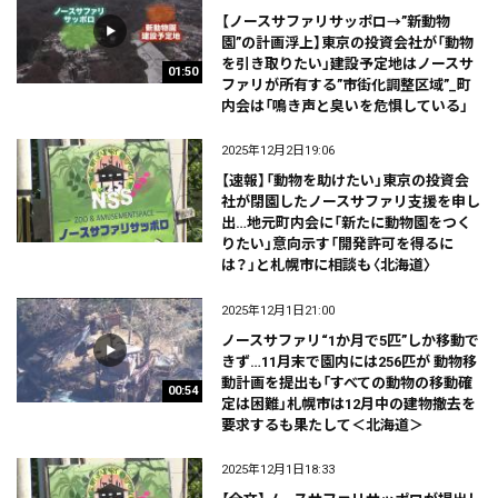
【ノースサファリサッポロ→”新動物
園”の計画浮上】東京の投資会社が「動物
を引き取りたい」建設予定地はノースサ
01:50
ファリが所有する”市街化調整区域”_町
内会は「鳴き声と臭いを危惧している」
2025年12月2日19:06
【速報】「動物を助けたい」東京の投資会
社が閉園したノースサファリ支援を申し
出…地元町内会に「新たに動物園をつく
りたい」意向示す「開発許可を得るに
は？」と札幌市に相談も〈北海道〉
2025年12月1日21:00
ノースサファリ“1か月で5匹”しか移動で
きず…11月末で園内には256匹が 動物移
動計画を提出も「すべての動物の移動確
00:54
定は困難」札幌市は12月中の建物撤去を
要求するも果たして＜北海道＞
2025年12月1日18:33